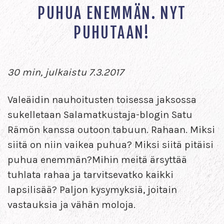
PUHUA ENEMMÄN. NYT
PUHUTAAN!
30 min, julkaistu 7.3.2017
Valeäidin nauhoitusten toisessa jaksossa
sukelletaan Salamatkustaja-blogin Satu
Rämön kanssa outoon tabuun. Rahaan. Miksi
siitä on niin vaikea puhua? Miksi siitä pitäisi
puhua enemmän?Mihin meitä ärsyttää
tuhlata rahaa ja tarvitsevatko kaikki
lapsilisää? Paljon kysymyksiä, joitain
vastauksia ja vähän moloja.