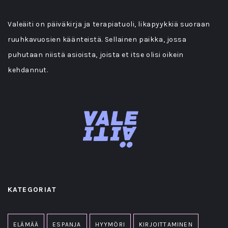
Valeäiti on päiväkirja ja terapiatuoli, likapyykkiä suoraan
ruuhkavuosien käänteistä. Sellainen paikka, jossa
puhutaan niistä asioista, joista et itse olisi oikein
kehdannut.
KATEGORIAT
ELÄMÄÄ
ESPANJA
HYYMÖRI
KIRJOITTAMINEN