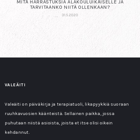
MITÄ HARRASTUKSIA ALAKOULUIKÄISELLE JA
TARVITAANKO NIITÄ OLLENKAAN?
31.5.2020
VALEÄITI
Valeäiti on päiväkirja ja terapiatuoli, likapyykkiä suoraan
ruuhkavuosien käänteistä. Sellainen paikka, jossa
puhutaan niistä asioista, joista et itse olisi oikein
kehdannut.