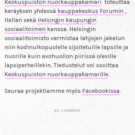
Keskuspuiston nuorkauppakamari
toteuttaa
keräyksen yhdessä
kauppakeskus Forumin
,
Itellan sekä
Helsingin kaupungin
sosiaalitoimen
kanssa. Helsingin
sosiaalitoimisto varmistaa lahjojen jakelun
niin kodinulkopuolelle sijoitetuille lapsille ja
nuorille kuin avohuollon piirissä oleville
lapsiperheillekin. Tiedustelut voi osoittaa
Keskuspuiston nuorkauppakamarille
.
Seuraa projektiamme myös
Facebookissa
.
NO COMMENT