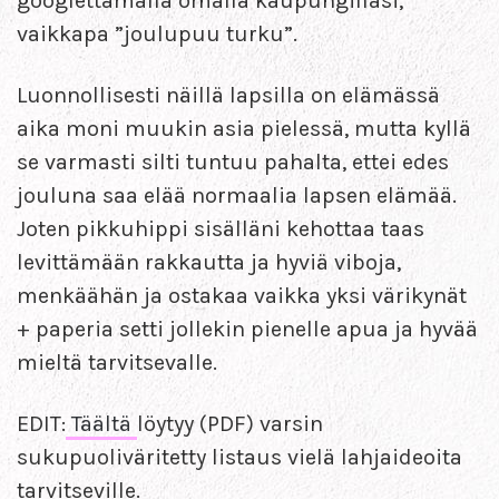
googlettamalla omalla kaupungillasi,
vaikkapa ”joulupuu turku”.
Luonnollisesti näillä lapsilla on elämässä
aika moni muukin asia pielessä, mutta kyllä
se varmasti silti tuntuu pahalta, ettei edes
jouluna saa elää normaalia lapsen elämää.
Joten pikkuhippi sisälläni kehottaa taas
levittämään rakkautta ja hyviä viboja,
menkäähän ja ostakaa vaikka yksi värikynät
+ paperia setti jollekin pienelle apua ja hyvää
mieltä tarvitsevalle.
EDIT:
Täältä
löytyy (PDF) varsin
sukupuoliväritetty listaus vielä lahjaideoita
tarvitseville.