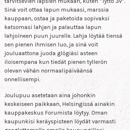
tarvitsevien lapsien mukaan, kuten ”Tyttö 3v”.
Sinä voit ottaa lapun mukaasi, marssia
kauppaan, ostaa ja paketoida sopivaksi
katsomasi lahjan ja palauttaa lapun
lahjoineen puun juurelle. Lahja löytää tiensä
sen pienen ihmisen luo, ja sinä voit
jouluaattona juoda glögiäsi asteen
iloisempana kun tiedät pienen tyllerön
olevan vähän normaalipäiväänsä
onnellisempi.
Joulupuu asetetaan aina johonkin
keskeiseen paikkaan, Helsingissä ainakin
kauppakeskus Forumista löytyy. Oman
kaupunkisi keräyspisteen löydät varmasti