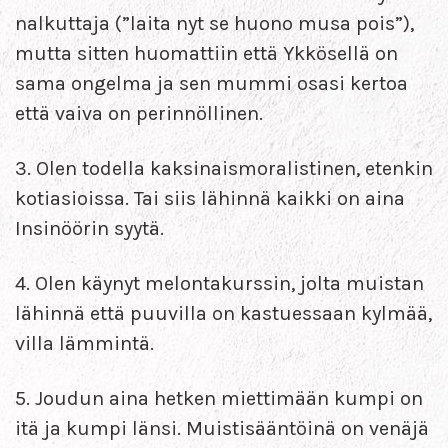
nalkuttaja (”laita nyt se huono musa pois”),
mutta sitten huomattiin että Ykkösellä on
sama ongelma ja sen mummi osasi kertoa
että vaiva on perinnöllinen.
3. Olen todella kaksinaismoralistinen, etenkin
kotiasioissa. Tai siis lähinnä kaikki on aina
Insinöörin syytä.
4. Olen käynyt melontakurssin, jolta muistan
lähinnä että puuvilla on kastuessaan kylmää,
villa lämmintä.
5. Joudun aina hetken miettimään kumpi on
itä ja kumpi länsi. Muistisääntöinä on venäjä