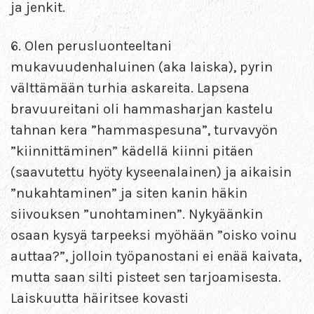
ja jenkit.
6. Olen perusluonteeltani
mukavuudenhaluinen (aka laiska), pyrin
välttämään turhia askareita. Lapsena
bravuureitani oli hammasharjan kastelu
tahnan kera ”hammaspesuna”, turvavyön
”kiinnittäminen” kädellä kiinni pitäen
(saavutettu hyöty kyseenalainen) ja aikaisin
”nukahtaminen” ja siten kanin häkin
siivouksen ”unohtaminen”. Nykyäänkin
osaan kysyä tarpeeksi myöhään ”oisko voinu
auttaa?”, jolloin työpanostani ei enää kaivata,
mutta saan silti pisteet sen tarjoamisesta.
Laiskuutta häiritsee kovasti