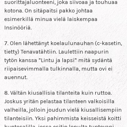
suorittajaluonteeni, joka siivoaa ja touhuaa
kotona. On sitäpaitsi pakko johtaa
esimerkillä minua vielä laiskempaa
Insinööriä.
7. Olen lähettänyt koelaulunauhan (c-kasetin,
tietty) Tenavatähtiin. Laulettiin naapurin
tytön kanssa ”Lintu ja lapsi” mitä sydäntä
riipaisevimmalla tulkinnalla, mutta ovi ei
auennut.
8. Vältän kiusallisia tilanteita kuin ruttoa.
Joskus yritän pelastaa tilanteen valkoisilla
valheilla, jolloin joudun vielä kiusallisempiin
tilanteisiin. Yksi pahimmista keisseistä koitti
kuntosalilla, jossa esitin lopulta tuntevani