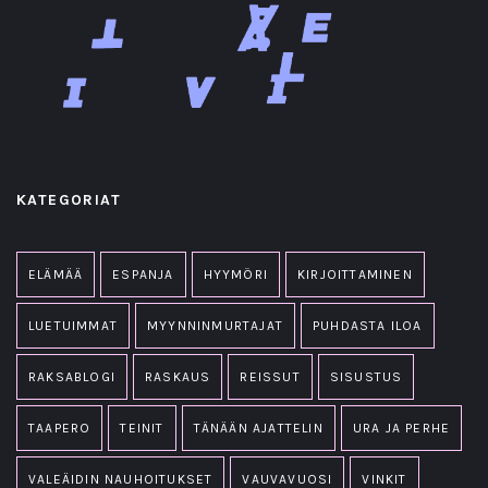
KATEGORIAT
ELÄMÄÄ
ESPANJA
HYYMÖRI
KIRJOITTAMINEN
LUETUIMMAT
MYYNNINMURTAJAT
PUHDASTA ILOA
RAKSABLOGI
RASKAUS
REISSUT
SISUSTUS
TAAPERO
TEINIT
TÄNÄÄN AJATTELIN
URA JA PERHE
VALEÄIDIN NAUHOITUKSET
VAUVAVUOSI
VINKIT