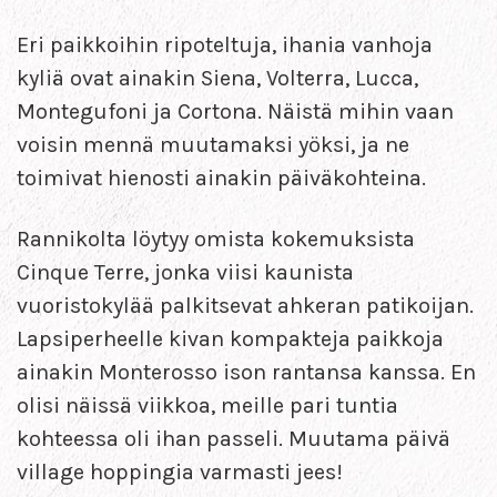
Eri paikkoihin ripoteltuja, ihania vanhoja
kyliä ovat ainakin Siena, Volterra, Lucca,
Montegufoni ja Cortona. Näistä mihin vaan
voisin mennä muutamaksi yöksi, ja ne
toimivat hienosti ainakin päiväkohteina.
Rannikolta löytyy omista kokemuksista
Cinque Terre, jonka viisi kaunista
vuoristokylää palkitsevat ahkeran patikoijan.
Lapsiperheelle kivan kompakteja paikkoja
ainakin Monterosso ison rantansa kanssa. En
olisi näissä viikkoa, meille pari tuntia
kohteessa oli ihan passeli. Muutama päivä
village hoppingia varmasti jees!