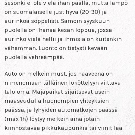
sesonki ei ole vielä ihan päällä, mutta lämpö
on suomalaiselle just hyvä (20-30) ja
aurinkoa soppelisti. Samoin syyskuun
puolella on ihanaa kesän loppua, jossa
aurinko vielä hellii ja ihmisiä on kuitenkin
vähemmän. Luonto on tietysti kevään
puolella vehreämpää.
Auto on melkein must, jos haaveena on
nimenomaan tälläinen lököttelyyn viittava
taloloma. Majapaikat sijaitsevat usein
maaseudulla huonompien yhteyksien
päässä, ja lyhyiden automatkojen päässä
(max 1h) löytyy melkein aina jotain
kiinnostavaa pikkukaupunkia tai viinitilaa.