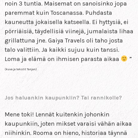
noin 3 tuntia. Maisemat on sanoisinko jopa
paremmat kuin Toscanassa. Puhdasta
kauneutta jokaisella katseella. Ei hyttysiä, ei
pörriäisiä, täydellisiä viinejä, jumalaista lihaa
grillattuna jne. Gaiya Travels oli taho josta
talo valittiin. Ja kaikki sujuu kuin tanssi.
Loma ja elämä on ihmisen parasta aikaa
”
(kuva ja tekstit Tanjan)
Jos haluankin kaupunkiin? Tai rannikolle?
Mene toki! Lennät kuitenkin johonkin
kaupunkiin, joten mikset varaisi vähän aikaa
niihinkin. Rooma on hieno, historiaa täynnä