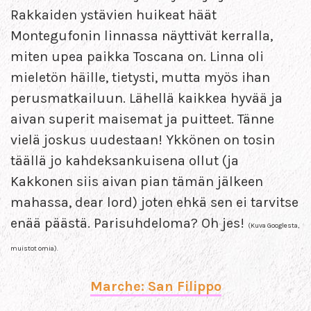
Rakkaiden ystävien huikeat häät
Montegufonin linnassa näyttivät kerralla,
miten upea paikka Toscana on. Linna oli
mieletön häille, tietysti, mutta myös ihan
perusmatkailuun. Lähellä kaikkea hyvää ja
aivan superit maisemat ja puitteet. Tänne
vielä joskus uudestaan! Ykkönen on tosin
täällä jo kahdeksankuisena ollut (ja
Kakkonen siis aivan pian tämän jälkeen
mahassa, dear lord) joten ehkä sen ei tarvitse
enää päästä. Parisuhdeloma? Oh jes!
(Kuva Googlesta,
muistot omia).
Marche: San Filippo