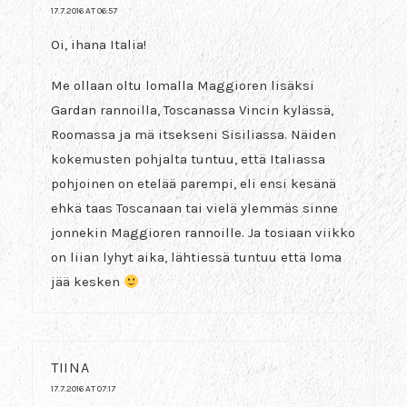
17.7.2016 AT 06:57
Oi, ihana Italia!
Me ollaan oltu lomalla Maggioren lisäksi
Gardan rannoilla, Toscanassa Vincin kylässä,
Roomassa ja mä itsekseni Sisiliassa. Näiden
kokemusten pohjalta tuntuu, että Italiassa
pohjoinen on etelää parempi, eli ensi kesänä
ehkä taas Toscanaan tai vielä ylemmäs sinne
jonnekin Maggioren rannoille. Ja tosiaan viikko
on liian lyhyt aika, lähtiessä tuntuu että loma
jää kesken
TIINA
17.7.2016 AT 07:17