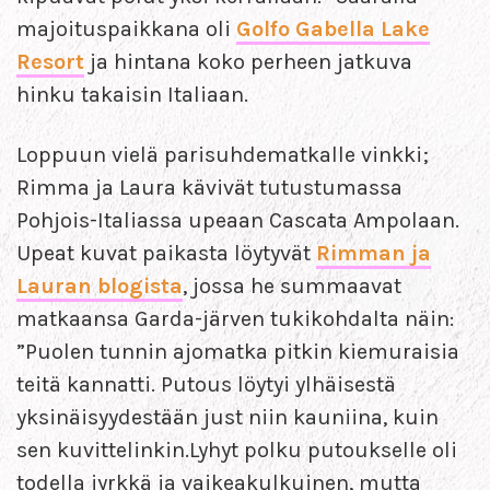
majoituspaikkana oli
Golfo Gabella Lake
Resort
ja hintana koko perheen jatkuva
hinku takaisin Italiaan.
Loppuun vielä parisuhdematkalle vinkki;
Rimma ja Laura kävivät tutustumassa
Pohjois-Italiassa upeaan Cascata Ampolaan.
Upeat kuvat paikasta löytyvät
Rimman ja
Lauran blogista
, jossa he summaavat
matkaansa Garda-järven tukikohdalta näin:
”Puolen tunnin ajomatka pitkin kiemuraisia
teitä kannatti. Putous löytyi ylhäisestä
yksinäisyydestään just niin kauniina, kuin
sen kuvittelinkin.Lyhyt polku putoukselle oli
todella jyrkkä ja vaikeakulkuinen, mutta