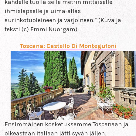
kahdelle tuollaiselle metrin mittaiselle
ihmislapselle ja uima-allas
aurinkotuoleineen ja varjoineen.” (Kuva ja
teksti (c) Emmi Nuorgam).
Toscana: Castello Di Montegufoni
Ensimmäinen kosketuksemme Toscanaan ja
oikeastaan Italiaan jätti syvän jäljen.