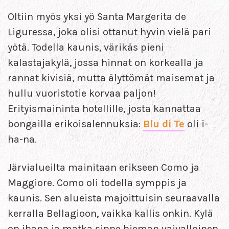
Oltiin myös yksi yö Santa Margerita de
Liguressa, joka olisi ottanut hyvin vielä pari
yötä. Todella kaunis, värikäs pieni
kalastajakylä, jossa hinnat on korkealla ja
rannat kivisiä, mutta älyttömät maisemat ja
hullu vuoristotie korvaa paljon!
Erityismaininta hotellille, josta kannattaa
bongailla erikoisalennuksia:
Blu di Te
oli i-
ha-na.
Järvialueilta mainitaan erikseen Como ja
Maggiore. Como oli todella symppis ja
kaunis. Sen alueista majoittuisin seuraavalla
kerralla Bellagioon, vaikka kallis onkin. Kylä
on ihana ja matka sinne hieman vaivalloinen