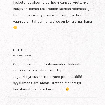
lasketellut alpeilla perheen kanssa, viettänyt
kaupunkilomaa kavereiden kanssa roomassa ja
lentopalloleireillyt junnuna riminillä. Ja vielä
vaan voisi italiaan lähteä, se on kyllä aina ihana
SATU
17.7.2016 AT 23:34
Cinque Terre on mun ikisuosikki. Rakastan
niitä kyliä ja patikointireittejä.
Ja juuri nyt suunnittelemme pitkääääääää
syyslomaa Sardiniaan. Otetaan menetetyt
kesälomat takaisin korkoineen