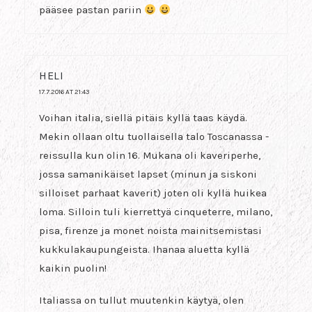
pääsee pastan pariin
HELI
17.7.2016 AT 21:43
Voihan italia, siellä pitäis kyllä taas käydä.
Mekin ollaan oltu tuollaisella talo Toscanassa -
reissulla kun olin 16. Mukana oli kaveriperhe,
jossa samanikäiset lapset (minun ja siskoni
silloiset parhaat kaverit) joten oli kyllä huikea
loma. Silloin tuli kierrettyä cinqueterre, milano,
pisa, firenze ja monet noista mainitsemistasi
kukkulakaupungeista. Ihanaa aluetta kyllä
kaikin puolin!
Italiassa on tullut muutenkin käytyä, olen