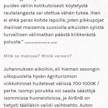
puiden väliin kotikutoisesti köytetystä
rautalangasta sai otettua vähän tukea. Ihan
ei ehkä paras kohde lapsille, joten pikkupojat
ihailivat maisemia suosiolla aikuisten sylistä
turvallisen välimatkan päästä kiikkerästä
polusta.”
(Lainaukset Rimma & Laura)
Mitä se maksaa? Mistä varaan?
Juhannuksen aikoihin, eli hieman sesongin
ulkopuolella hyvän Agriturismon
viikkohinnat huitelevat välissä 700-1000€ /
perhe. Isompi porukka voi saada säästöjä
isommissa huoneistoissa, ja AirBnB on
tietysti täälläkin validi vaihtoehto. Auton