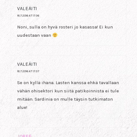
VALEÄITI
18.7.2016 AT 17:36
Noni, sulla on hyvä rosteri jo kasassa! Ei kun
uudestaan vaan
VALEÄITI
18.7.2016 AT 17:37
Se on kyllä ihana. Lasten kanssa ehkä tavallaan
vähän ohisektori kun siitä patikoinnista ei tule
mitään. Sardinia on mulle täysin tutkimaton
alue!
JOPEE