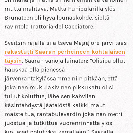
mutta mahtava. Matka Funicularilla ylös
Brunateen oli hyvä lounaskohde, sieltä
ravintola Trattoria del Cacciatore.
Sveitsin rajalla sijaitseva Maggiore-järvi taas
rakastutti Saaran perheineen kohtalaisen
täysin
. Saaran sanoja lainaten: ”Olisipa ollut
hauskaa olla pienessä
järvenrantakylässämme niin pitkään, että
jokainen mukulakivinen pikkukatu olisi
tullut koluttua, läheisen kahvilan
käsintehdystä jäätelöstä kaikki maut
maisteltua, rantabulevardin jokainen metri
juostua ja tutkittua vuorenrinnettä ylös
kipuavat polut yksi kerrallaan.” Saaralla