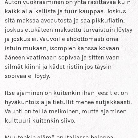
Auton vuokraaminen on yhtä rasittavaa kuin
kaikkialla: kallista ja tuurikauppaa. Joskus
sitä maksaa avoautosta ja saa pikkufiatin,
joskus etukäteen maksettu turvaistuin löytyy
ja joskus ei. Vauvoille ehdottomasti oma
istuin mukaan, isompien kanssa kovaan
ääneen vaatimaan sopivaa ja sitten vaan
silmät kiinni ja kädet ristiin jos täysin
sopivaa ei löydy.
Itse ajaminen on kuitenkin ihan jees: tiet on
hyväkuntoisia ja tietullit menee sutjakkaasti.
Vauhti on teillä melkoinen, mutta ajamisen
kulttuuri kuitenkin siivo.
Muutenkin elämä on Italiassa helppoa: