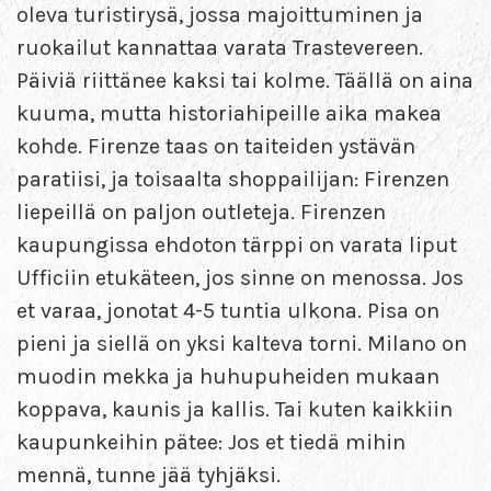
oleva turistirysä, jossa majoittuminen ja
ruokailut kannattaa varata Trastevereen.
Päiviä riittänee kaksi tai kolme. Täällä on aina
kuuma, mutta historiahipeille aika makea
kohde. Firenze taas on taiteiden ystävän
paratiisi, ja toisaalta shoppailijan: Firenzen
liepeillä on paljon outleteja. Firenzen
kaupungissa ehdoton tärppi on varata liput
Ufficiin etukäteen, jos sinne on menossa. Jos
et varaa, jonotat 4-5 tuntia ulkona. Pisa on
pieni ja siellä on yksi kalteva torni. Milano on
muodin mekka ja huhupuheiden mukaan
koppava, kaunis ja kallis. Tai kuten kaikkiin
kaupunkeihin pätee: Jos et tiedä mihin
mennä, tunne jää tyhjäksi.