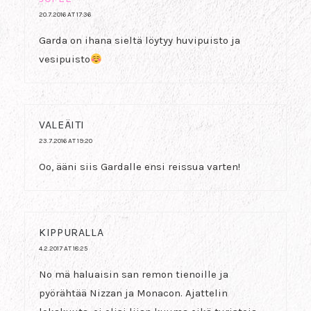
20.7.2016 AT 17:36
Garda on ihana sieltä löytyy huvipuisto ja
vesipuisto
VALEÄITI
23.7.2016 AT 19:20
Oo, ääni siis Gardalle ensi reissua varten!
KIPPURALLA
4.2.2017 AT 18:25
No mä haluaisin san remon tienoille ja
pyörähtää Nizzan ja Monacon. Ajattelin