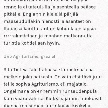
rennolla aikataululla ja asenteella pääsee
pitkälle! Englannin kielellä pärjää
maaseudullakin hienosti ja asenteet on
Italiassa kautta rantain kohdillaan: lapsia
rrrrrakastetaan ja maahan matkannutta
turistia kohdellaan hyvin.
Uno Agriturismo, grazie!
Sitä Tiettyä Talo Italiassa -tunnelmaa saa
melkein joka paikasta. On vain etsittävä juuri
teille sopiva Agriturismo, eli majatalo.
Ongelmana on ennemmin runsaudenpula
kuin väärä valinta: Kaikki sijainnit huokuvat
ihanaa maisemaa, aurinkoisia kivikyliä