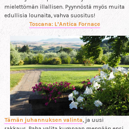
mielettömän illallisen. Pyynnöstä myös muita
edullisia lounaita, vahva suositus!
Toscana: L’Antica Fornace
Tämän juhannuksen valinta
, ja uusi
rakkaus. Paha valita kumpaan mennään ensi