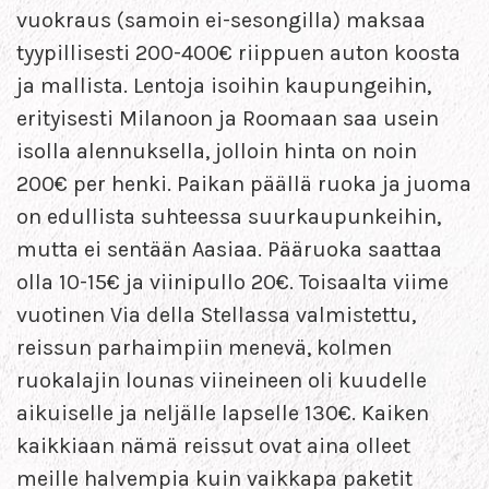
vuokraus (samoin ei-sesongilla) maksaa
tyypillisesti 200-400€ riippuen auton koosta
ja mallista. Lentoja isoihin kaupungeihin,
erityisesti Milanoon ja Roomaan saa usein
isolla alennuksella, jolloin hinta on noin
200€ per henki. Paikan päällä ruoka ja juoma
on edullista suhteessa suurkaupunkeihin,
mutta ei sentään Aasiaa. Pääruoka saattaa
olla 10-15€ ja viinipullo 20€. Toisaalta viime
vuotinen Via della Stellassa valmistettu,
reissun parhaimpiin menevä, kolmen
ruokalajin lounas viineineen oli kuudelle
aikuiselle ja neljälle lapselle 130€. Kaiken
kaikkiaan nämä reissut ovat aina olleet
meille halvempia kuin vaikkapa paketit