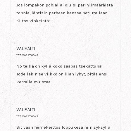
Jos lompakon pohjalla lojuisi pari ylimääräistä
tonnia, lähtisin perheen kanssa heti Italiaan!
Kiitos vinkeistä!
VALEÄITI
17.7.2016 AT 09:47
No teillä on kyllä koko saapas tsekattuna!
Todellakin se viikko on liian lyhyt, pitää ensi
kerralla muistaa..
VALEÄITI
17.7.2016 AT 09:47
Sit vaan hernekeittoa loppukesä niin syksyllä