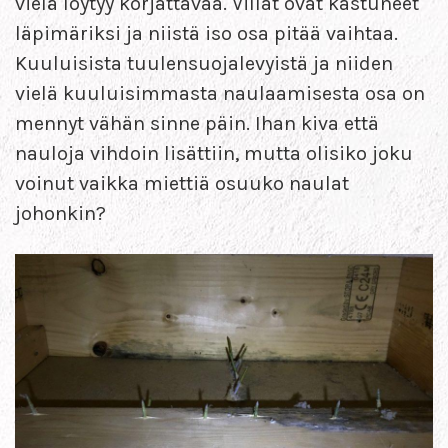
vielä löytyy korjattavaa. Villat ovat kastuneet
läpimäriksi ja niistä iso osa pitää vaihtaa.
Kuuluisista tuulensuojalevyistä ja niiden
vielä kuuluisimmasta naulaamisesta osa on
mennyt vähän sinne päin. Ihan kiva että
nauloja vihdoin lisättiin, mutta olisiko joku
voinut vaikka miettiä osuuko naulat
johonkin?