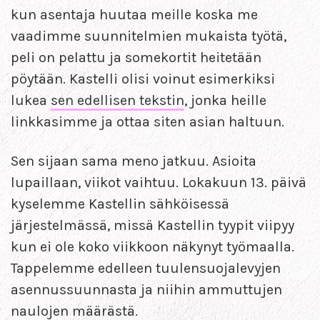
kun asentaja huutaa meille koska me
vaadimme suunnitelmien mukaista työtä,
peli on pelattu ja somekortit heitetään
pöytään. Kastelli olisi voinut esimerkiksi
lukea
sen edellisen tekstin
, jonka heille
linkkasimme ja ottaa siten asian haltuun.
Sen sijaan sama meno jatkuu. Asioita
lupaillaan, viikot vaihtuu. Lokakuun 13. päivä
kyselemme Kastellin sähköisessä
järjestelmässä, missä Kastellin tyypit viipyy
kun ei ole koko viikkoon näkynyt työmaalla.
Tappelemme edelleen tuulensuojalevyjen
asennussuunnasta ja niihin ammuttujen
naulojen määrästä.