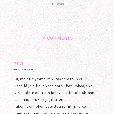
28.3.2018
14 COMMENTS
SUVI
6.11.2017 AT 20:00
Oi, mä niin ymmärrän. Rakennettiin 2012
kesällä ja silloin kans satoi ihan kokoajan?
Virheitäkin etsittiin ja löydettiin talotehtaan
asennusporukan jäljilta, oman
rakennusmiehen astuttua remmiin alkoi
meilläkin hommat luistamaan. Tsemppiä!