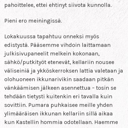
pahoittelee, ettei ehtinyt siivota kunnolla.
Pieni ero meiningissä.
Lokakuussa tapahtuu onneksi myös
edistystä. Pääsemme vihdoin laittamaan
julkisivupaneelit melkein kokonaan,
sähkö/putkityöt etenevät, kellariin nousee
väliseiniä ja ykköskerroksen lattia valetaan ja
olohuoneen ikkunarivikin saadaan pitkän
vänkäämisen jälkeen asennettua – tosin se
tehdään tietysti kuitenkin eri tavalla kuin
sovittiin. Pumara puhkaisee meille yhden
ylimääräisen ikkunan kellariin sillä aikaa
kun Kastellin hommia odotellaan. Haemme