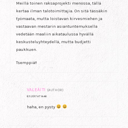
Meillä toinen raksaprojekti menossa, tällä
kertaa ilman talotoimittajia. On sitä tässäkin
työmaata, mutta loistavan kirvesmiehen ja
vastaavan mestarin asiantuntemuksella
vedetään maaliin aikataulussa hyvällä
keskusteluyhteydellä, mutta budjetti
paukkuen.
Tsemppiä!!
VALEÄITI
(AUTHOR)
8.11.2017 AT 14:46
haha, en pysty