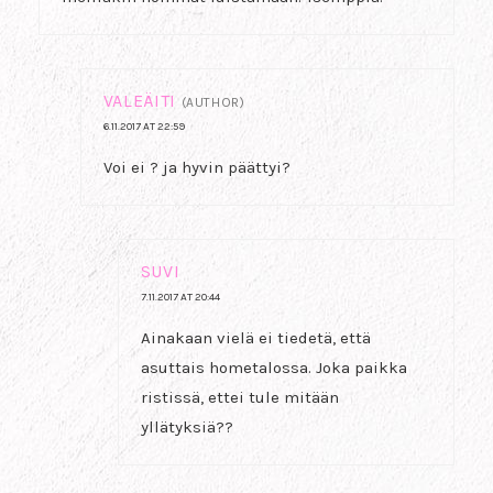
VALEÄITI
(AUTHOR)
6.11.2017 AT 22:59
Voi ei ? ja hyvin päättyi?
SUVI
7.11.2017 AT 20:44
Ainakaan vielä ei tiedetä, että
asuttais hometalossa. Joka paikka
ristissä, ettei tule mitään
yllätyksiä??