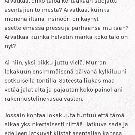
Arvatkaa, onko taloa kertaakaan suojattu
asentajien toimesta? Arvatkaa, kuinka
monena iltana Insinööri on käynyt
asettelemassa pressuja parhaansa mukaan?
Arvatkaa kuinka helvetin märkä koko talo on
nyt?
Ai niin, yksi pikku juttu vielä. Murran
lokakuun ensimmäisenä päivänä kylkiluuni
sotkuisella tontilla. Sateesta liukas maa
vetää jalat alta ja pajautan koko painollani
rakennustelinekasaa vasten.
Jossain kohtaa lokakuuta tuntuu että tämä
alkaa yksinkertaisesti riittää. Jatkuva sade ja
edelleen jatkuvat kiistat asentajien kanssa