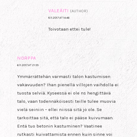
VALEÄITI
(AUTHOR)
8.11.2017 AT 14:46
Toivotaan ettei tule!
NORPPA
6.11.2017 AT 21:55
Ymmärrättehän varmasti talon kastumisen
vakavuuden? Ihan pienellä villojen vaihdolla ei
tuosta selviä. Kyseessä ei ole ns hengittävä
talo, vaan todennäköisesti teille tulee muovia
vielä seiniin – ellei niissä sitä jo ole. Se
tarkoittaa sitä, että talo ei pääse kuivumaan.
Entä tuo betonin kastuminen? Vaatinee
rutkasti kuivattamista ennen kuin sinne voi