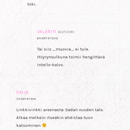
toki.
VALEÄITI
(AUTHOR)
6.11.2017 AT 23:12
Tai siis _muovia_ ei tule.
Höyrynsulkuna toimii hengittävä
Intello-kalvo.
SAIJA
7.11.2017 AT 10:14
Linkkivinkki areenasta: Sadan vuoden talo.
Alkaa melkein itseäkin ahdistaa tuon
katsominen