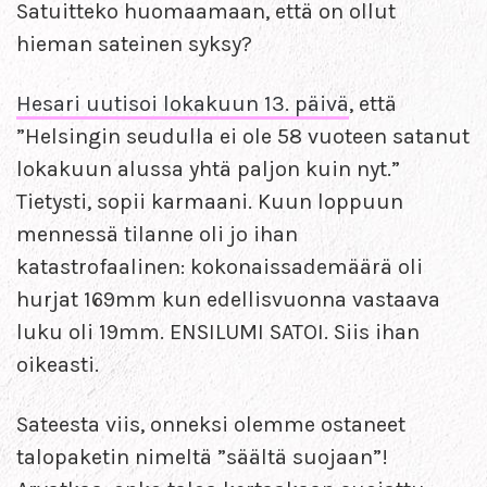
Satuitteko huomaamaan, että on ollut
hieman sateinen syksy?
Hesari uutisoi lokakuun 13. päivä
, että
”Helsingin seudulla ei ole 58 vuoteen satanut
lokakuun alussa yhtä paljon kuin nyt.”
Tietysti, sopii karmaani. Kuun loppuun
mennessä tilanne oli jo ihan
katastrofaalinen: kokonaissademäärä oli
hurjat 169mm kun edellisvuonna vastaava
luku oli 19mm. ENSILUMI SATOI. Siis ihan
oikeasti.
Sateesta viis, onneksi olemme ostaneet
talopaketin nimeltä ”säältä suojaan”!