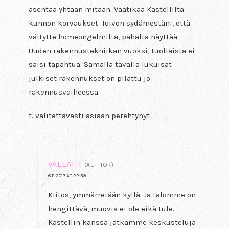
asentaa yhtään mitään. Vaatikaa Kastellilta
kunnon korvaukset. Toivon sydämestäni, että
vältytte homeongelmilta, pahalta näyttää.
Uuden rakennustekniikan vuoksi, tuollaista ei
saisi tapahtua. Samalla tavalla lukuisat
julkiset rakennukset on pilattu jo
rakennusvaiheessa.
t. valitettavasti asiaan perehtynyt
VALEÄITI
(AUTHOR)
6.11.2017 AT 22:59
Kiitos, ymmärretään kyllä. Ja talomme on
hengittävä, muovia ei ole eikä tule.
Kastellin kanssa jatkamme keskusteluja