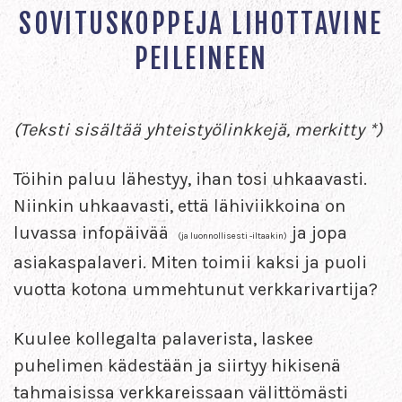
SOVITUSKOPPEJA LIHOTTAVINE
PEILEINEEN
(Teksti sisältää yhteistyölinkkejä, merkitty *)
Töihin paluu lähestyy, ihan tosi uhkaavasti.
Niinkin uhkaavasti, että lähiviikkoina on
luvassa infopäivää
ja jopa
(ja luonnollisesti -iltaakin)
asiakaspalaveri. Miten toimii kaksi ja puoli
vuotta kotona ummehtunut verkkarivartija?
Kuulee kollegalta palaverista, laskee
puhelimen kädestään ja siirtyy hikisenä
tahmaisissa verkkareissaan välittömästi