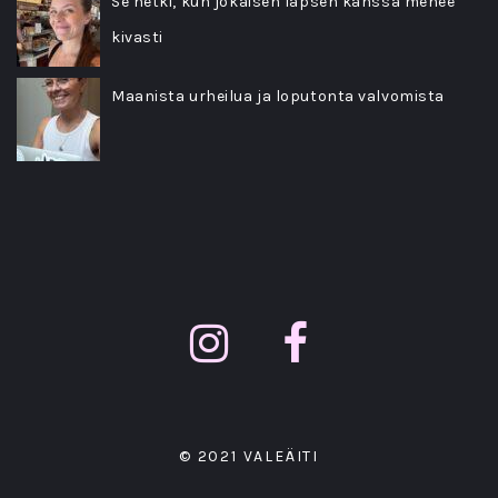
Se hetki, kun jokaisen lapsen kanssa menee
kivasti
Maanista urheilua ja loputonta valvomista
© 2021 VALEÄITI