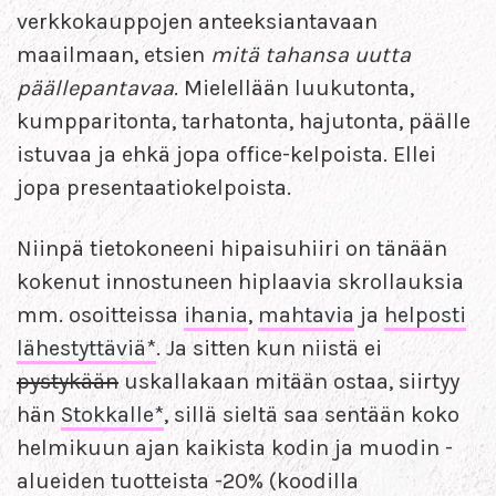
verkkokauppojen anteeksiantavaan
maailmaan, etsien
mitä tahansa uutta
päällepantavaa
. Mielellään luukutonta,
kumpparitonta, tarhatonta, hajutonta, päälle
istuvaa ja ehkä jopa office-kelpoista. Ellei
jopa presentaatiokelpoista.
Niinpä tietokoneeni hipaisuhiiri on tänään
kokenut innostuneen hiplaavia skrollauksia
mm. osoitteissa
ihania
,
mahtavia
ja
helposti
lähestyttäviä*
. Ja sitten kun niistä ei
pystykään
uskallakaan mitään ostaa, siirtyy
hän
Stokkalle*
, sillä sieltä saa sentään koko
helmikuun ajan kaikista kodin ja muodin -
alueiden tuotteista -20% (koodilla