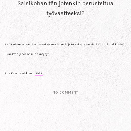
Saisikohan tän jotenkin perusteltua
työvaatteeksi?
P.s. Ykkönen katsasti kanssani Malene Birgerin ja totesi spontaanisti ”Oi mitä mekkosia!”.
Uusi ATBG-jäsen on niin syntynyt.
P.p.s Kuvan mekkonen
täältä.
NO COMMENT