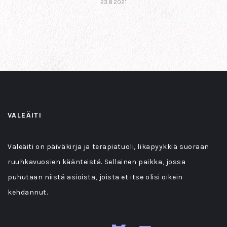
23.8.2021
VALEÄITI
Valeäiti on päiväkirja ja terapiatuoli, likapyykkiä suoraan
ruuhkavuosien käänteistä. Sellainen paikka, jossa
puhutaan niistä asioista, joista et itse olisi oikein
kehdannut.