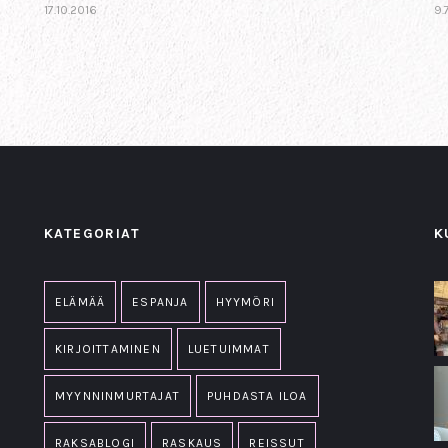
17.10.2016
9.
KATEGORIAT
K
ELÄMÄÄ
ESPANJA
HYYMÖRI
KIRJOITTAMINEN
LUETUIMMAT
MYYNNINMURTAJAT
PUHDASTA ILOA
RAKSABLOGI
RASKAUS
REISSUT