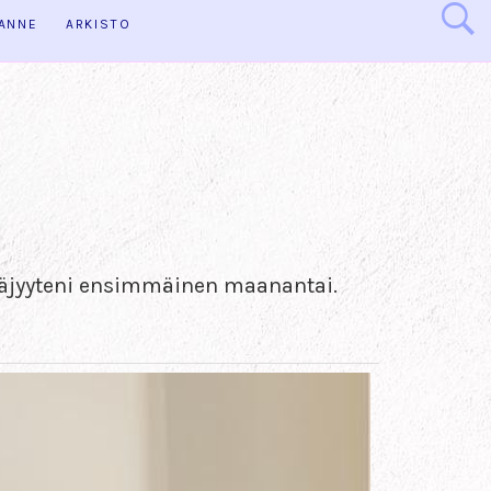
HANNE
ARKISTO
ttäjyyteni ensimmäinen maanantai.