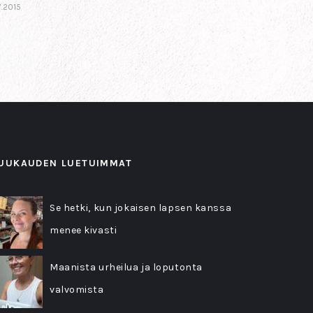
7.2015
UUKAUDEN LUETUIMMAT
Se hetki, kun jokaisen lapsen kanssa
menee kivasti
Maanista urheilua ja loputonta
valvomista