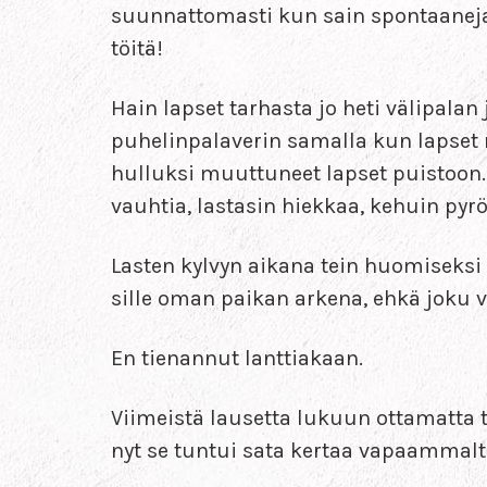
suunnattomasti kun sain spontaaneja
töitä!
Hain lapset tarhasta jo heti välipalan
puhelinpalaverin samalla kun lapset me
hulluksi muuttuneet lapset puistoon.
vauhtia, lastasin hiekkaa, kehuin pyrörä
Lasten kylvyn aikana tein huomiseksi 
sille oman paikan arkena, ehkä joku 
En tienannut lanttiakaan.
Viimeistä lausetta lukuun ottamatta 
nyt se tuntui sata kertaa vapaammal