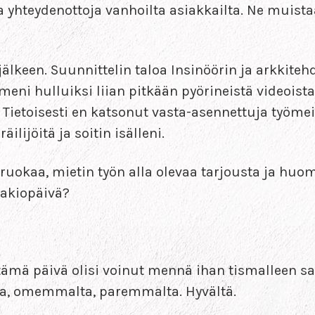
 yhteydenottoja vanhoilta asiakkailta. Ne muist
 jälkeen. Suunnittelin taloa Insinöörin ja arkkiteh
ni hulluiksi liian pitkään pyörineistä videoista. 
 Tietoisesti en katsonut vasta-asennettuja työme
ilijöitä ja soitin isälleni.
ruokaa, mietin työn alla olevaa tarjousta ja huom
vakiopäivä?
tämä päivä olisi voinut mennä ihan tismalleen sa
ta, omemmalta, paremmalta. Hyvältä.