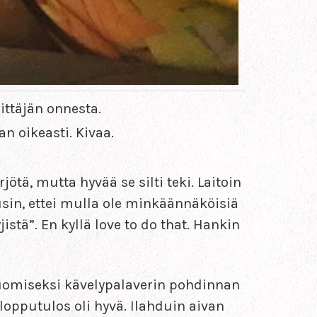
ittäjän onnesta.
n oikeasti. Kivaa.
jötä, mutta hyvää se silti teki. Laitoin
usin, ettei mulla ole minkäännäköisiä
istä”. En kyllä love to do that. Hankin
uomiseksi kävelypalaverin pohdinnan
lopputulos oli hyvä. Ilahduin aivan