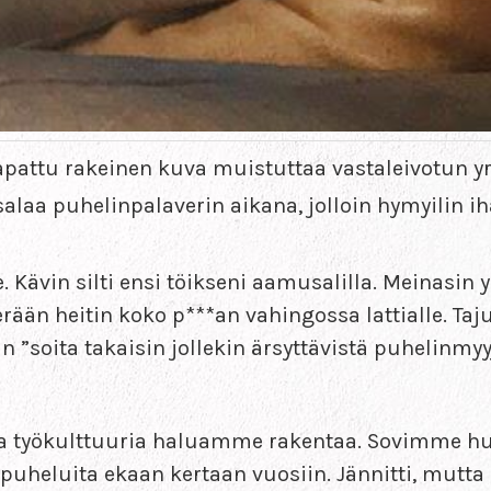
pattu rakeinen kuva muistuttaa vastaleivotun yr
laa puhelinpalaverin aikana, jolloin hymyilin iha
 Kävin silti ensi töikseni aamusalilla. Meinasin yr
rään heitin koko p***an vahingossa lattialle. Taj
n ”soita takaisin jollekin ärsyttävistä puhelinmyyj
ta työkulttuuria haluamme rakentaa. Sovimme h
ipuheluita ekaan kertaan vuosiin. Jännitti, mutta 