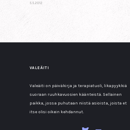
5.5.2012
VALEÄITI
Valeäiti on päiväkirja ja terapiatuoli, likapyykkiä
suoraan ruuhkavuosien käänteistä. Sellainen
paikka, jossa puhutaan niistä asioista, joista et
itse olisi oikein kehdannut.