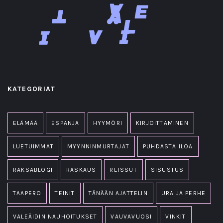
KATEGORIAT
ELÄMÄÄ
ESPANJA
HYYMÖRI
KIRJOITTAMINEN
LUETUIMMAT
MYYNNINMURTAJAT
PUHDASTA ILOA
RAKSABLOGI
RASKAUS
REISSUT
SISUSTUS
TAAPERO
TEINIT
TÄNÄÄN AJATTELIN
URA JA PERHE
VALEÄIDIN NAUHOITUKSET
VAUVAVUOSI
VINKIT