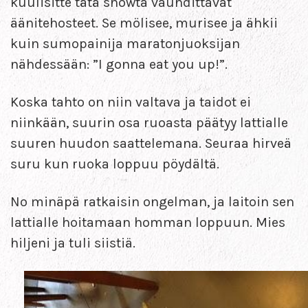
kuulisitte tätä showta vauhdittavat
äänitehosteet. Se mölisee, murisee ja ähkii
kuin sumopainija maratonjuoksijan
nähdessään: ”I gonna eat you up!”.
Koska tahto on niin valtava ja taidot ei
niinkään, suurin osa ruoasta päätyy lattialle
suuren huudon saattelemana. Seuraa hirveä
suru kun ruoka loppuu pöydältä.
No minäpä ratkaisin ongelman, ja laitoin sen
lattialle hoitamaan homman loppuun. Mies
hiljeni ja tuli siistiä.