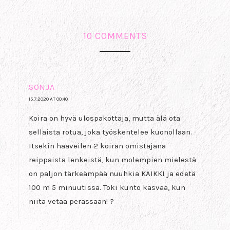
10 COMMENTS
SONJA
15.7.2020 AT 00:40
Koira on hyvä ulospakottaja, mutta älä ota
sellaista rotua, joka työskentelee kuonollaan.
Itsekin haaveilen 2 koiran omistajana
reippaista lenkeistä, kun molempien mielestä
on paljon tärkeämpää nuuhkia KAIKKI ja edetä
100 m 5 minuutissa. Toki kunto kasvaa, kun
niitä vetää perässään! ?