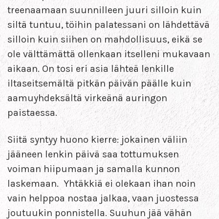
treenaamaan suunnilleen juuri silloin kuin
siltä tuntuu, töihin palatessani on lähdettävä
silloin kuin siihen on mahdollisuus, eikä se
ole välttämättä ollenkaan itselleni mukavaan
aikaan. On tosi eri asia lähteä lenkille
iltaseitsemältä pitkän päivän päälle kuin
aamuyhdeksältä virkeänä auringon
paistaessa.
Siitä syntyy huono kierre: jokainen väliin
jääneen lenkin päivä saa tottumuksen
voiman hiipumaan ja samalla kunnon
laskemaan. Yhtäkkiä ei olekaan ihan noin
vain helppoa nostaa jalkaa, vaan juostessa
joutuukin ponnistella. Suuhun jää vähän