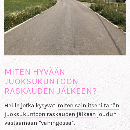
MITEN HYVÄÄN
JUOKSUKUNTOON
RASKAUDEN JÄLKEEN?
Heille jotka kysyvät,
miten sain itseni tähän
juoksukuntoon raskauden jälkeen
joudun
vastaamaan ”vahingossa”.