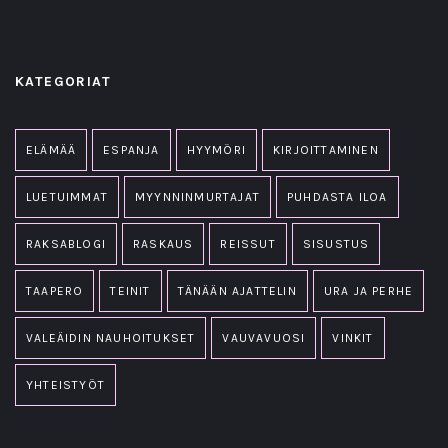
KATEGORIAT
ELÄMÄÄ
ESPANJA
HYYMÖRI
KIRJOITTAMINEN
LUETUIMMAT
MYYNNINMURTAJAT
PUHDASTA ILOA
RAKSABLOGI
RASKAUS
REISSUT
SISUSTUS
TAAPERO
TEINIT
TÄNÄÄN AJATTELIN
URA JA PERHE
VALEÄIDIN NAUHOITUKSET
VAUVAVUOSI
VINKIT
YHTEISTYÖT