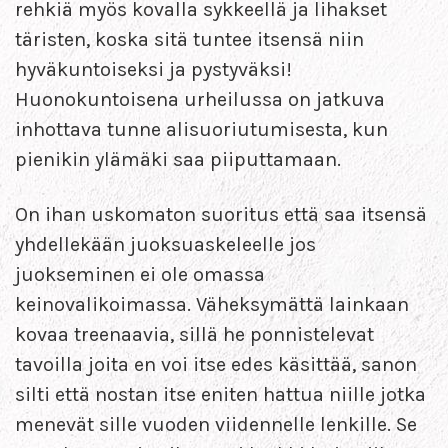
rehkiä myös kovalla sykkeellä ja lihakset
täristen, koska sitä tuntee itsensä niin
hyväkuntoiseksi ja pystyväksi!
Huonokuntoisena urheilussa on jatkuva
inhottava tunne alisuoriutumisesta, kun
pienikin ylämäki saa piiputtamaan.
On ihan uskomaton suoritus että saa itsensä
yhdellekään juoksuaskeleelle jos
juokseminen ei ole omassa
keinovalikoimassa. Väheksymättä lainkaan
kovaa treenaavia, sillä he ponnistelevat
tavoilla joita en voi itse edes käsittää, sanon
silti että nostan itse eniten hattua niille jotka
menevät sille vuoden viidennelle lenkille. Se