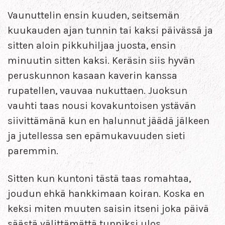
Vaunuttelin ensin kuuden, seitsemän
kuukauden ajan tunnin tai kaksi päivässä ja
sitten aloin pikkuhiljaa juosta, ensin
minuutin sitten kaksi. Keräsin siis hyvän
peruskunnon kasaan kaverin kanssa
rupatellen, vauvaa nukuttaen. Juoksun
vauhti taas nousi kovakuntoisen ystävän
siivittämänä kun en halunnut jäädä jälkeen
ja jutellessa sen epämukavuuden sieti
paremmin.
Sitten kun kuntoni tästä taas romahtaa,
joudun ehkä hankkimaan koiran. Koska en
keksi miten muuten saisin itseni joka päivä
säästä välittämättä tunniksi ulos.