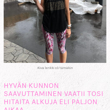
Kiva lenkki oli tämäkin
HYVÄN KUNNON
SAAVUTTAMINEN VAATII TOSI
HITAITA ALKUJA ELI PALJON
AIKAA