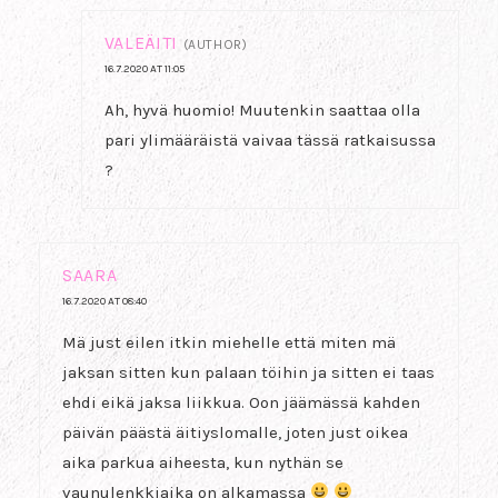
VALEÄITI
(AUTHOR)
16.7.2020 AT 11:05
Ah, hyvä huomio! Muutenkin saattaa olla
pari ylimääräistä vaivaa tässä ratkaisussa
?
SAARA
16.7.2020 AT 08:40
Mä just eilen itkin miehelle että miten mä
jaksan sitten kun palaan töihin ja sitten ei taas
ehdi eikä jaksa liikkua. Oon jäämässä kahden
päivän päästä äitiyslomalle, joten just oikea
aika parkua aiheesta, kun nythän se
vaunulenkkiaika on alkamassa