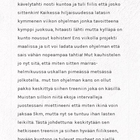
kävelytahti nosti kuntoa ja tuli fiilis että josko
sittenkin! Kaikessa hiljaisuudessa latasin
kymmenen viikon ohjelman jonka tavoitteena
kymppi juoksua, hitaasti lähti mutta kylläpä on
kunto noussut kohisten! Ens viikolla projekti
maalissa ja sit voi ladata uuden ohjelman että
sais vähän nopeampaa tahtia! Mut kauhistelen
jo nyt sitä, että miten sitten marras-
helmikuussa uskallan pimeässä metsässä
jolkotella.. mut ton ohjelman kans on ollut
pakko keskittyä siihen treeniin joka on käsillä.
Muistan silloin niitä ekoja intervalleja
juostessani miettineeni että miten ikinä voin
jaksaa 5km, mutta nyt se tuntuu ihan lasten
leikiltä. Tästä johdettuna: keskitytään sen
hetkiseen treeniin ja siihen hyvään fiilikseen,
hyvään kuntoon ja tulevat murheet on siellä