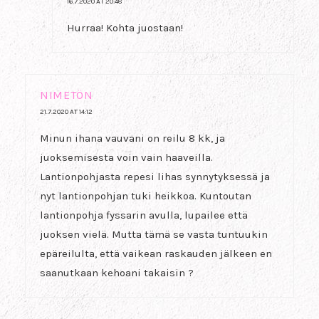
16.7.2020 AT 20:48
Hurraa! Kohta juostaan!
NIMETÖN
21.7.2020 AT 14:12
Minun ihana vauvani on reilu 8 kk, ja
juoksemisesta voin vain haaveilla.
Lantionpohjasta repesi lihas synnytyksessä ja
nyt lantionpohjan tuki heikkoa. Kuntoutan
lantionpohja fyssarin avulla, lupailee että
juoksen vielä. Mutta tämä se vasta tuntuukin
epäreilulta, että vaikean raskauden jälkeen en
saanutkaan kehoani takaisin ?