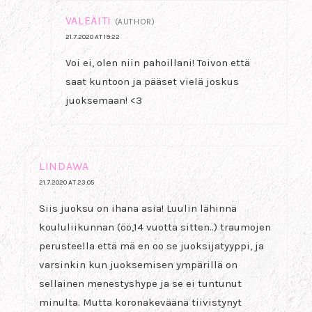
VALEÄITI
(AUTHOR)
21.7.2020 AT 19:22
Voi ei, olen niin pahoillani! Toivon että
saat kuntoon ja pääset vielä joskus
juoksemaan! <3
LINDAWA
21.7.2020 AT 23:05
Siis juoksu on ihana asia! Luulin lähinnä
koululiikunnan (öö,14 vuotta sitten..) traumojen
perusteella että mä en oo se juoksijatyyppi, ja
varsinkin kun juoksemisen ympärillä on
sellainen menestyshype ja se ei tuntunut
minulta. Mutta koronakeväänä tiivistynyt