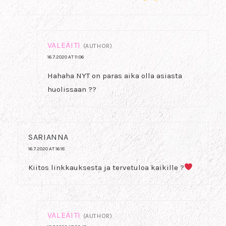
VALEÄITI
(AUTHOR)
16.7.2020 AT 11:06
Hahaha NYT on paras aika olla asiasta
huolissaan ??
SARIANNA
16.7.2020 AT 16:18
Kiitos linkkauksesta ja tervetuloa kaikille ?
VALEÄITI
(AUTHOR)