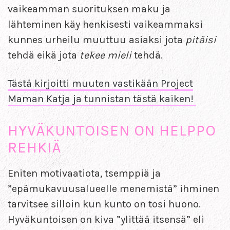
vaikeamman suorituksen maku ja
lähteminen käy henkisesti vaikeammaksi
kunnes urheilu muuttuu asiaksi jota
pitäisi
tehdä eikä jota
tekee mieli
tehdä.
Tästä kirjoitti muuten vastikään Project
Maman Katja ja tunnistan tästä kaiken!
HYVÄKUNTOISEN ON HELPPO
REHKIÄ
Eniten motivaatiota, tsemppiä ja
”epämukavuusalueelle menemistä” ihminen
tarvitsee silloin kun kunto on tosi huono.
Hyväkuntoisen on kiva ”ylittää itsensä” eli