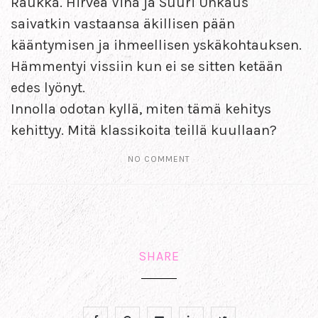
Raukka. Hirveä Viha ja Suuri Uhkaus
saivatkin vastaansa äkillisen pään
kääntymisen ja ihmeellisen yskäkohtauksen.
Hämmentyi vissiin kun ei se sitten ketään
edes lyönyt.
Innolla odotan kyllä, miten tämä kehitys
kehittyy. Mitä klassikoita teillä kuullaan?
NO COMMENT
SHARE