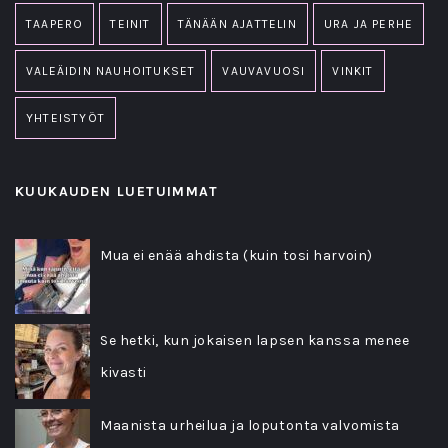
TAAPERO
TEINIT
TÄNÄÄN AJATTELIN
URA JA PERHE
VALEÄIDIN NAUHOITUKSET
VAUVAVUOSI
VINKIT
YHTEISTYÖT
KUUKAUDEN LUETUIMMAT
Mua ei enää ahdista (kuin tosi harvoin)
Se hetki, kun jokaisen lapsen kanssa menee
kivasti
Maanista urheilua ja loputonta valvomista