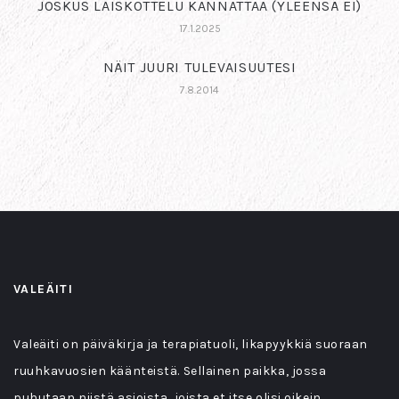
JOSKUS LAISKOTTELU KANNATTAA (YLEENSÄ EI)
17.1.2025
NÄIT JUURI TULEVAISUUTESI
7.8.2014
VALEÄITI
Valeäiti on päiväkirja ja terapiatuoli, likapyykkiä suoraan
ruuhkavuosien käänteistä. Sellainen paikka, jossa
puhutaan niistä asioista, joista et itse olisi oikein