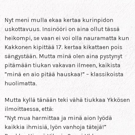
Nyt meni mulla ekaa kertaa kurinpidon
uskottavuus. Insinööri on aina ollut tässä
heikompi, se vaan ei voi olla nauramatta kun
Kakkonen kipittää 17. kertaa kikattaen pois
sängystään. Mutta minä olen aina pystynyt
pitämään tiukan vakavan ilmeen, kaikista
”minä en aio pitää hauskaa!” – klassikoista
huolimatta.
Mutta kyllä tänään teki vähä tiukkaa Ykkösen
ilmoittaessa, että:
”Nyt mua harmittaa ja minä aion lyödä
kaikkia ihmisiä, lyön vanhoja tätejä!”