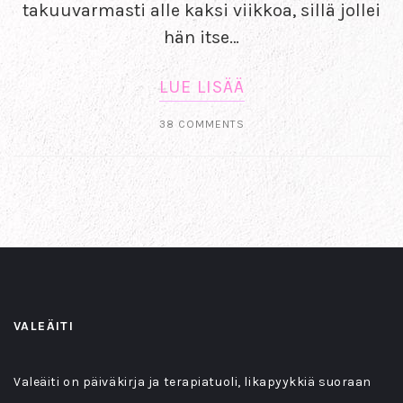
takuuvarmasti alle kaksi viikkoa, sillä jollei
hän itse…
LUE LISÄÄ
38 COMMENTS
VALEÄITI
Valeäiti on päiväkirja ja terapiatuoli, likapyykkiä suoraan