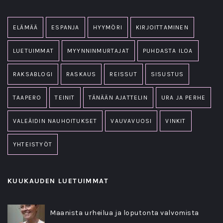
ELÄMÄÄ
ESPANJA
HYYMÖRI
KIRJOITTAMINEN
LUETUIMMAT
MYYNNINMURTAJAT
PUHDASTA ILOA
RAKSABLOGI
RASKAUS
REISSUT
SISUSTUS
TAAPERO
TEINIT
TÄNÄÄN AJATTELIN
URA JA PERHE
VALEÄIDIN NAUHOITUKSET
VAUVAVUOSI
VINKIT
YHTEISTYÖT
KUUKAUDEN LUETUIMMAT
Maanista urheilua ja loputonta valvomista