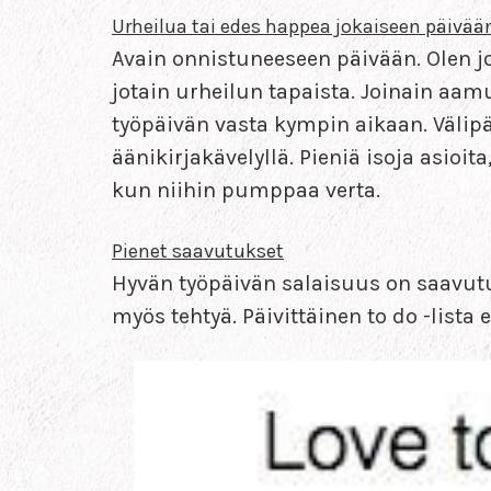
Urheilua tai edes happea jokaiseen päivää
Avain onnistuneeseen päivään. Olen j
jotain urheilun tapaista. Joinain aamui
työpäivän vasta kympin aikaan. Välipä
äänikirjakävelyllä. Pieniä isoja asio
kun niihin pumppaa verta.
Pienet saavutukset
Hyvän työpäivän salaisuus on saavutuks
myös tehtyä. Päivittäinen to do -lista ei