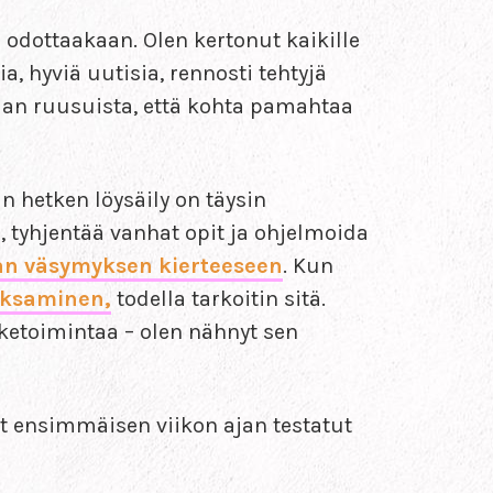
 odottaakaan. Olen kertonut kaikille
, hyviä uutisia, rennosti tehtyjä
liian ruusuista, että kohta pamahtaa
n hetken löysäily on täysin
i, tyhjentää vanhat opit ja ohjelmoida
an väsymyksen kierteeseen
. Kun
aksaminen,
todella tarkoitin sitä.
iketoimintaa – olen nähnyt sen
t ensimmäisen viikon ajan testatut