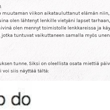
n
o muutaman viikon aikatauluttanut elämän niin, 
na olen lähtenyt lenkille vietyäni lapset tarhaan,
ivinä olen mennyt toimistolle lenkkareissa ja kä
ita, jotka tuntuvat vaikuttaneen samalla myös une
en tunne. Siksi on oleellista osata miettiä päivän
 voi siis näyttää tältä: