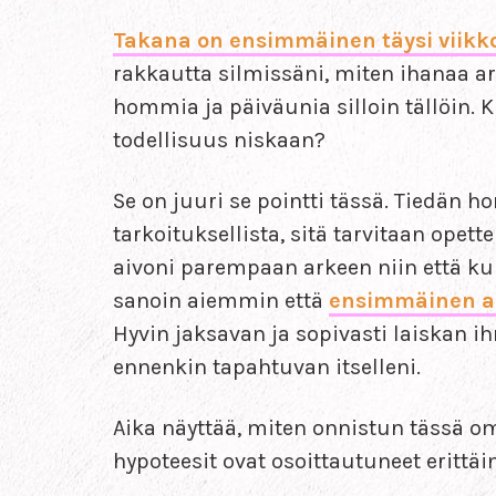
Takana on ensimmäinen täysi viikko
rakkautta silmissäni, miten ihanaa ark
hommia ja päiväunia silloin tällöin. 
todellisuus niskaan?
Se on juuri se pointti tässä. Tiedän 
tarkoituksellista, sitä tarvitaan opet
aivoni parempaan arkeen niin että ku
sanoin aiemmin että
ensimmäinen as
Hyvin jaksavan ja sopivasti laiskan i
ennenkin tapahtuvan itselleni.
Aika näyttää, miten onnistun tässä o
hypoteesit ovat osoittautuneet erittäin