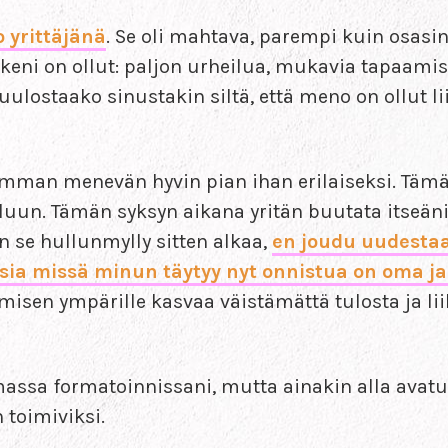
 yrittäjänä
. Se oli mahtava, parempi kuin osasin
eni on ollut: paljon urheilua, mukavia tapaamisia
Kuulostaako sinustakin siltä, että meno on ollut 
homman menevän hyvin pian ihan erilaiseksi. Tämä
teluun. Tämän syksyn aikana yritän buutata itseän
n se hullunmylly sitten alkaa,
en joudu uudesta
ia missä minun täytyy nyt onnistua on oma j
hmisen ympärille kasvaa väistämättä tulosta ja li
massa formatoinnissani, mutta ainakin alla avatu
 toimiviksi.