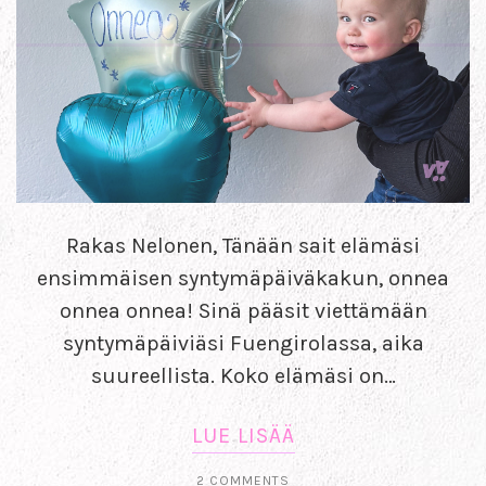
Rakas Nelonen, Tänään sait elämäsi
ensimmäisen syntymäpäiväkakun, onnea
onnea onnea! Sinä pääsit viettämään
syntymäpäiviäsi Fuengirolassa, aika
suureellista. Koko elämäsi on…
LUE LISÄÄ
2 COMMENTS