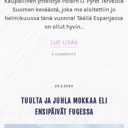
Kaupallinen yhteistyö Polarn O. Pyret Terveisiä
Suomen keväästä, joka me aloitettiin jo
helmikuussa tänä vuonna! Täällä Espanjassa
on ollut hyvin…
LUE LISÄÄ
4 COMMENTS
20.2.2023
TUULTA JA JUHLA MOKKAA ELI
ENSIPÄIVÄT FUGESSA