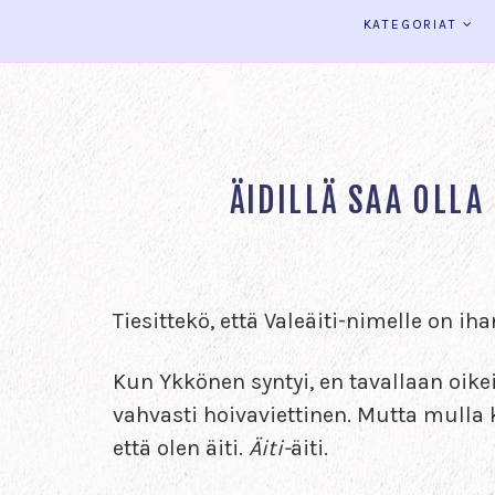
KATEGORIAT
ÄIDILLÄ SAA OLLA
Tiesittekö, että Valeäiti-nimelle on ih
Kun Ykkönen syntyi, en tavallaan oikei
vahvasti hoivaviettinen. Mutta mulla k
että olen äiti.
Äiti-
äiti.