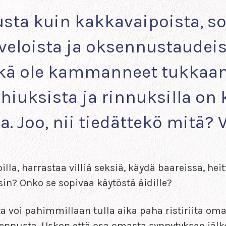
sta kuin kakkavaipoista, sos
veloista ja oksennustaudeis
tkä ole kammanneet tukkaan
hiuksista ja rinnuksilla o
Joo, nii tiedättekö mitä? Vi
illa, harrastaa villiä seksiä, käydä baareissa, hei
in? Onko se sopivaa käytöstä äidille?
ta voi pahimmillaan tulla aika paha ristiriita o
sennusta. Uskon että osa omasta synnytyksen jälk