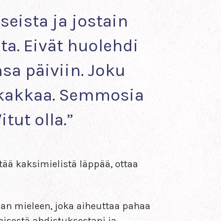
eista ja jostain
ta. Eivät huolehdi
sa päiviin. Joku
n kakkaa. Semmosia
tut olla.”
ttää kaksimielistä läppää, ottaa
maan mieleen, joka aiheuttaa pahaa
eisestä ahdistuksestani ja