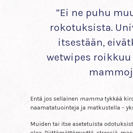
”Ei ne puhu muu
rokotuksista. Uni
itsestään, eivä
wetwipes roikkuu 
mammoja. 
Entä jos sellainen
mamma
tykkää kiro
naamatatuointeja ja matkustella – yks
Muiden tai itse asetetuista odotuksis
oloa. Riittämättömyyttä, stressiä, ma