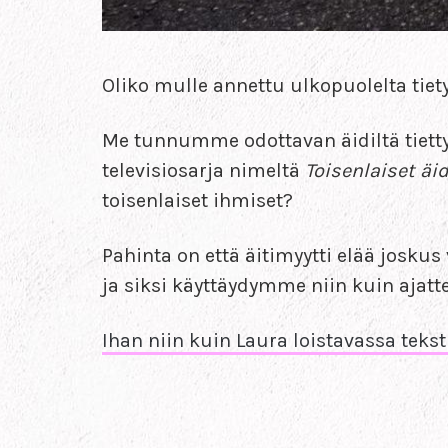
Oliko mulle annettu ulkopuolelta tietyn
Me tunnumme odottavan äidiltä tiettyjä
televisiosarja nimeltä
Toisenlaiset äid
toisenlaiset ihmiset?
Pahinta on että äitimyytti elää josk
ja siksi käyttäydymme niin kuin ajatte
Ihan niin kuin Laura loistavassa tek