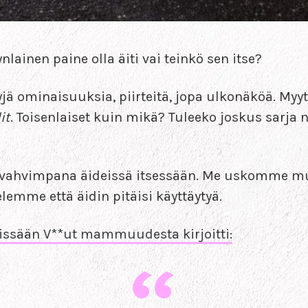
lainen paine olla äiti vai teinkö sen itse?
 ominaisuuksia, piirteitä, jopa ulkonäköä. Myytti
it
. Toisenlaiset kuin mikä? Tuleeko joskus sarja ni
us vahvimpana äideissä itsessään. Me uskomme mui
lemme että äidin pitäisi käyttäytyä.
stissään V**ut mammuudesta kirjoitti: