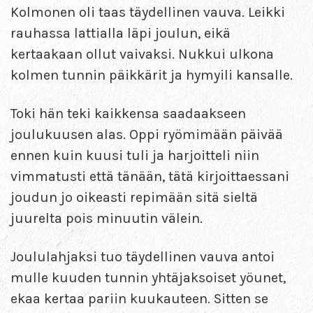
Kolmonen oli taas täydellinen vauva. Leikki
rauhassa lattialla läpi joulun, eikä
kertaakaan ollut vaivaksi. Nukkui ulkona
kolmen tunnin päikkärit ja hymyili kansalle.
Toki hän teki kaikkensa saadaakseen
joulukuusen alas. Oppi ryömimään päivää
ennen kuin kuusi tuli ja harjoitteli niin
vimmatusti että tänään, tätä kirjoittaessani
joudun jo oikeasti repimään sitä sieltä
juurelta pois minuutin välein.
Joululahjaksi tuo täydellinen vauva antoi
mulle kuuden tunnin yhtäjaksoiset yöunet,
ekaa kertaa pariin kuukauteen. Sitten se