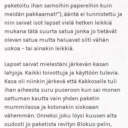
paketoitu ihan samoihin papereihin kuin
meidän pakkaamat!”), ääntä ei tunnistettu ja
niin saivat isot lapset vielä hetken leikkiä
mukana tätä suurta satua jonka jo tietävät
olevan satua mutta haluavat silti vähän
uskoa – tai ainakin leikkiä.
Lapset saivat mielestäni järkevän kasan
lahjoja. Kaikki toivottuja ja käyttöön tulevia.
Kasa oli niinkin järkevä että Kakkoselle tuli
ihan aiheesta suru puseroon kun sai monen
sattuman kautta vain yhden paketin
mummilassa ja kotonakin siskoaan
vähemmän. Onneksi joku löysi kuusen alta
oudosti jo paketista revityn Blokus-pelin,