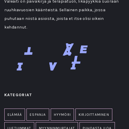
Valeäiti on päiväkirja ja terapiatuoli, likapyykkiä suoraan
ruuhkavuosien käänteistä. Sellainen paikka, jossa
puhutaan niistä asioista, joista et itse olisi oikein
kehdannut.
KATEGORIAT
ELÄMÄÄ
ESPANJA
HYYMÖRI
KIRJOITTAMINEN
LUETUIMMAT
MYYNNINMURTAJAT
PUHDASTA ILOA