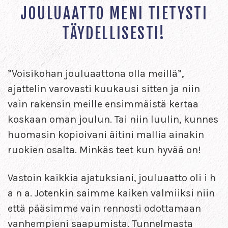
JOULUAATTO MENI TIETYSTI
TÄYDELLISESTI!
”Voisikohan jouluaattona olla meillä”,
ajattelin varovasti kuukausi sitten ja niin
vain rakensin meille ensimmäistä kertaa
koskaan oman joulun. Tai niin luulin, kunnes
huomasin kopioivani äitini mallia ainakin
ruokien osalta. Minkäs teet kun hyvää on!
Vastoin kaikkia ajatuksiani, jouluaatto oli i h
a n a. Jotenkin saimme kaiken valmiiksi niin
että pääsimme vain rennosti odottamaan
vanhempieni saapumista. Tunnelmasta