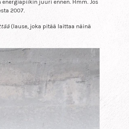
n energiapiikin juuri ennen. Hmm. Jos
sta 2007.
ttää
(lause, joka pitää laittaa näinä