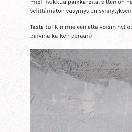
mieli nukkua päikkäreitä, sitten on 
selittämätön väsymys on synnytyksen 
Tästä tulikin mieleen että voisin nyt o
päivinä kaiken perään)