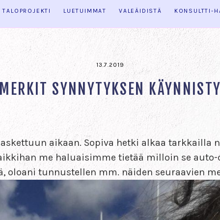
TALOPROJEKTI
LUETUIMMAT
VALEÄIDISTÄ
KONSULTTI-
13.7.2019
MERKIT SYNNYTYKSEN KÄYNNIST
o laskettuun aikaan. Sopiva hetki alkaa tarkkailla
aikkihan me haluaisimme tietää milloin se auto-o
ä, oloani tunnustellen mm. näiden seuraavien me