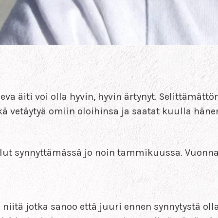
 äiti voi olla hyvin, hyvin ärtynyt. Selittämättöm
hkä vetäytyä omiin oloihinsa ja saatat kuulla hä
lut synnyttämässä jo noin tammikuussa. Vuonna 
niitä jotka sanoo että juuri ennen synnytystä olla