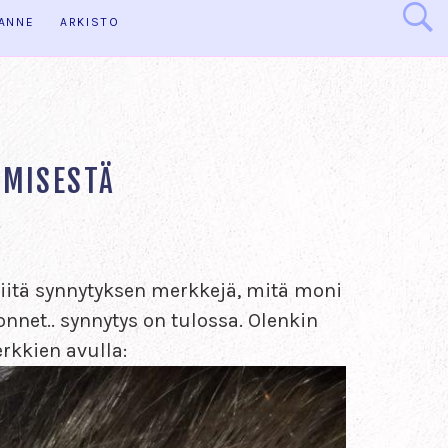
HANNE
ARKISTO
YMISESTÄ
 niitä synnytyksen merkkejä, mitä moni
nnet.. synnytys on tulossa. Olenkin
rkkien avulla: