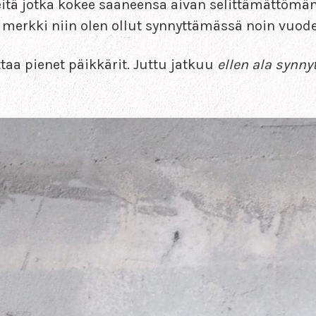
heitä jotka kokee saaneensa aivan selittämättömä
merkki niin olen ollut synnyttämässä noin vuode
ttaa pienet päikkärit. Juttu jatkuu
ellen ala synny