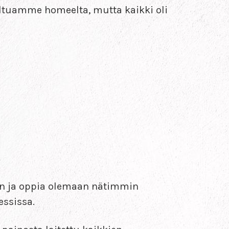
tultuamme homeelta, mutta kaikki oli
rten ja oppia olemaan nätimmin
essissa.