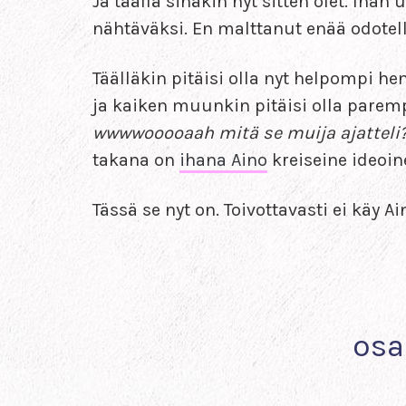
Ja täällä sinäkin nyt sitten olet. Iha
nähtäväksi. En malttanut enää odotel
Täälläkin pitäisi olla nyt helpompi he
ja kaiken muunkin pitäisi olla parem
wwwwooooaah mitä se muija ajatteli?
takana on
ihana Aino
kreiseine ideoin
Tässä se nyt on. Toivottavasti ei käy A
osa