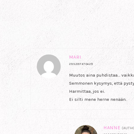
MARI
29.5.2017 AT 04:29
Muutos aina puhdistaa… vaikka
Semmonen kysymys, että pystyy
Harmittaa, jos ei.
Ei silti mene herne nenään.
HANNE
(AUTH