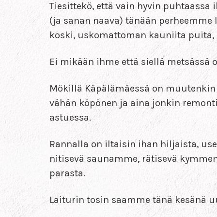
Tiesittekö, että vain hyvin puhtaassa
(ja sanan naava) tänään perheemme lu
koski, uskomattoman kauniita puita, 
Ei mikään ihme että siellä metsässä on
Mökillä Käpälämäessä on muutenkin ai
vähän köpönen ja aina jonkin remontin
astuessa.
Rannalla on iltaisin ihan hiljaista, us
nitisevä saunamme, rätisevä kymmenen
parasta.
Laiturin tosin saamme tänä kesänä uus