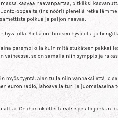
 ilmassa kasvaa naavanpartaa, pitkäksi kasvanutt
onto-oppaalta (Insinööri) pienellä retkellämme 
samettista polkua ja paljon naavaa.
 hyvä olla. Siellä on ihmisen hyvä olla ja hengitt
na parempi olla kuin mitä etukäteen pakkailles
 vaiheessa, se on samalla niin symppis ja rakas 
ein myös tyyntä. Alan tulla niin vanhaksi että jo 
 euron radio, lahoava laituri ja juomalaseina t
ittua. On ihan ok ettei tarvitse pelätä jonkun pu