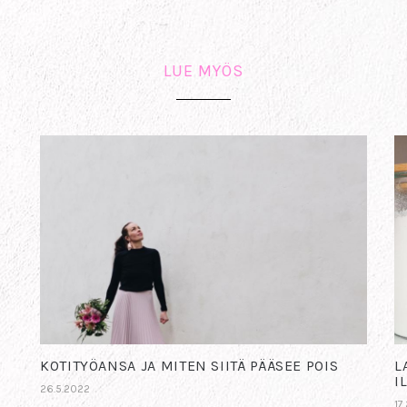
LUE MYÖS
KOTITYÖANSA JA MITEN SIITÄ PÄÄSEE POIS
L
I
26.5.2022
17