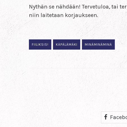
Nythän se nähdään! Tervetuloa, tai te
niin laitetaan korjaukseen.
FIILIKSIS!
KÄPÄLÄMÄKI
MINÄMINÄMINÄ
Faceb