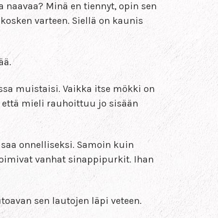
a naavaa? Minä en tiennyt, opin sen
kosken varteen. Siellä on kaunis
ää.
sa muistaisi. Vaikka itse mökki on
että mieli rauhoittuu jo sisään
se saa onnelliseksi. Samoin kuin
oimivat vanhat sinappipurkit. Ihan
toavan sen lautojen läpi veteen.