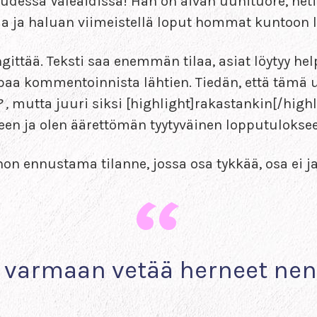
n uudessa Valeäidissä! Hän on aivan uunituore, heti
la ja haluan viimeistellä loput hommat kuntoon l
ngittää. Teksti saa enemmän tilaa, asiat löytyy hel
paa kommentoinnista lähtien. Tiedän, että tämä 
 ,
mutta juuri siksi [highlight]rakastankin[/highli
een ja olen äärettömän tyytyväinen lopputulokse
inon ennustama tilanne, jossa osa tykkää, osa ei j
 varmaan vetää herneet ne