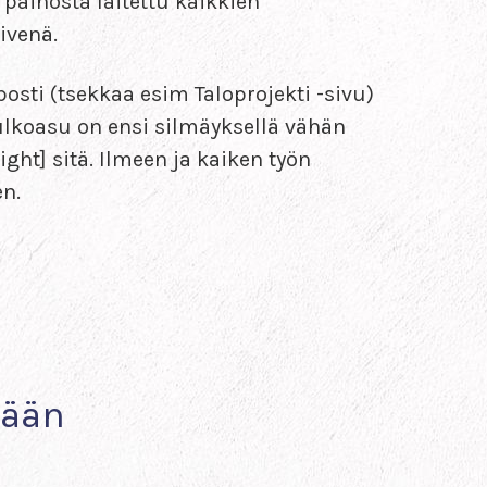
 painosta laitettu kaikkien
ivenä.
posti (tsekkaa esim Taloprojekti -sivu)
ulkoasu on ensi silmäyksellä vähän
ght] sitä. Ilmeen ja kaiken työn
en.
a
nään