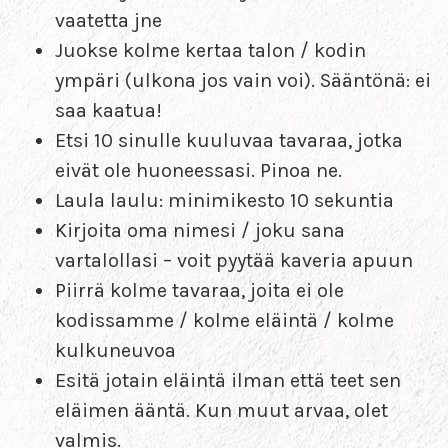
vaatetta jne
Juokse kolme kertaa talon / kodin
ympäri (ulkona jos vain voi). Sääntönä: ei
saa kaatua!
Etsi 10 sinulle kuuluvaa tavaraa, jotka
eivät ole huoneessasi. Pinoa ne.
Laula laulu: minimikesto 10 sekuntia
Kirjoita oma nimesi / joku sana
vartalollasi – voit pyytää kaveria apuun
Piirrä kolme tavaraa, joita ei ole
kodissamme / kolme eläintä / kolme
kulkuneuvoa
Esitä jotain eläintä ilman että teet sen
eläimen ääntä. Kun muut arvaa, olet
valmis.