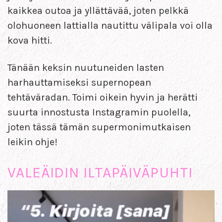
kaikkea outoa ja yllättävää, joten pelkkä
olohuoneen lattialla nautittu välipala voi olla
kova hitti.
Tänään keksin nuutuneiden lasten
harhauttamiseksi supernopean
tehtäväradan. Toimi oikein hyvin ja herätti
suurta innostusta Instagramin puolella,
joten tässä tämän supermonimutkaisen
leikin ohje!
VALEÄIDIN ILTAPÄIVÄPUHTI