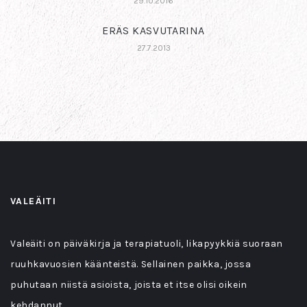
29.10.2016
ERÄS KASVUTARINA
27.7.2013
VALEÄITI
Valeäiti on päiväkirja ja terapiatuoli, likapyykkiä suoraan
ruuhkavuosien käänteistä. Sellainen paikka, jossa
puhutaan niistä asioista, joista et itse olisi oikein
kehdannut.