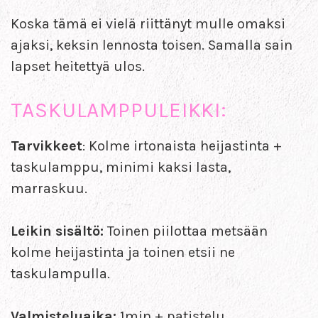
Koska tämä ei vielä riittänyt mulle omaksi
ajaksi, keksin lennosta toisen. Samalla sain
lapset heitettyä ulos.
TASKULAMPPULEIKKI:
Tarvikkeet
: Kolme irtonaista heijastinta +
taskulamppu, minimi kaksi lasta,
marraskuu.
Leikin sisältö:
Toinen piilottaa metsään
kolme heijastinta ja toinen etsii ne
taskulampulla.
Valmisteluaika:
1min + patistelu