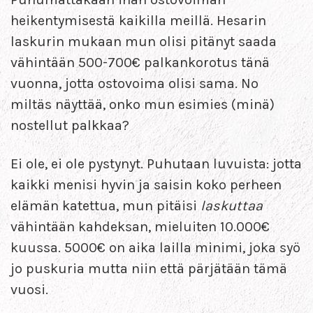
heikentymisestä kaikilla meillä. Hesarin
laskurin mukaan mun olisi pitänyt saada
vähintään 500-700€ palkankorotus tänä
vuonna, jotta ostovoima olisi sama. No
miltäs näyttää, onko mun esimies (minä)
nostellut palkkaa?
Ei ole, ei ole pystynyt. Puhutaan luvuista: jotta
kaikki menisi hyvin ja saisin koko perheen
elämän katettua, mun pitäisi
laskuttaa
vähintään kahdeksan, mieluiten 10.000€
kuussa. 5000€ on aika lailla minimi, joka syö
jo puskuria mutta niin että pärjätään tämä
vuosi.