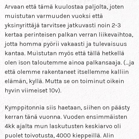
Arvaan että tämä kuulostaa paljolta, joten
muistutan varmuuden vuoksi että
yksinyrittäjä tarvitsee jatkuvasti noin 2-3
kertaa perinteisen palkan verran liikevaihtoa,
jotta homma pyörii vakaasti ja tulevaisuus
kantaa. Muistutan myös että tällä hetkellä
olen ison taloutemme ainoa palkansaaja. (…ja
että olemme rakentaneet itsellemme kalliin
elämän, kyllä. Mutta se on toiminut oikein
hyvin viimeiset 10v).
Kymppitonnia siis haetaan, siihen on päästy
kerran tänä vuonna. Vuoden ensimmäisten
4kk ajalta mun laskutusten keskiarvo oli
puolet toivotusta, 4000 kieppeillä. Alin