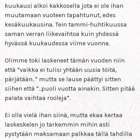
kuukausi alkoi kakkosella jota ei ole ihan
muutamaan vuoteen tapahtunut, edes
kesäkuukausina. Tein tammi-huhtikuussa
saman verran liikevaihtoa kuin yhdessä
hyvässä kuukaudessa viime vuonna.
Olimme toki laskeneet tämän vuoden niin
että “vaikka ei tulisi yhtään uusia töitä,
pärjätään..” mutta se lause päättyi sitten
siihen että “..puoli vuotta ainakin. Sitten pitää
palata vaihtaa rooleja”.
Ei olla vielä ihan siinä, mutta ekaa kertaa
laskeskelen jo tarkemmin mihin asti
pystytään maksamaan palkkaa tällä tahdilla