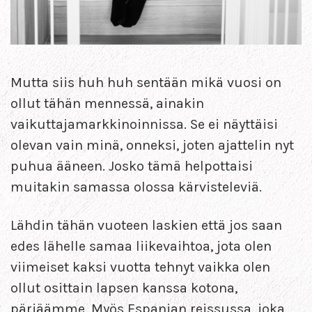
Mutta siis huh huh sentään mikä vuosi on
ollut tähän mennessä, ainakin
vaikuttajamarkkinoinnissa. Se ei näyttäisi
olevan vain minä, onneksi, joten ajattelin nyt
puhua ääneen. Josko tämä helpottaisi
muitakin samassa olossa kärvisteleviä.
Lähdin tähän vuoteen laskien että jos saan
edes lähelle samaa liikevaihtoa, jota olen
viimeiset kaksi vuotta tehnyt vaikka olen
ollut osittain lapsen kanssa kotona,
pärjäämme. Myös Espanjan reissussa, joka