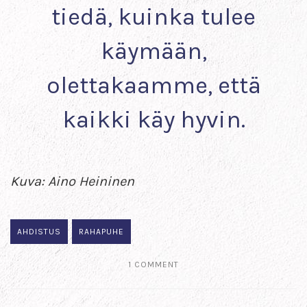
tiedä, kuinka tulee
käymään,
olettakaamme, että
kaikki käy hyvin.
Kuva: Aino Heininen
AHDISTUS
RAHAPUHE
1 COMMENT