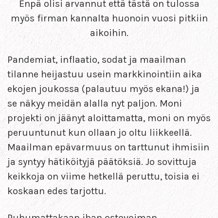
Enpä olisi arvannut että tästä on tulossa
myös firman kannalta huonoin vuosi pitkiin
aikoihin.
Pandemiat, inflaatio, sodat ja maailman
tilanne heijastuu usein markkinointiin aika
ekojen joukossa (palautuu myös ekana!) ja
se näkyy meidän alalla nyt paljon. Moni
projekti on jäänyt aloittamatta, moni on myös
peruuntunut kun ollaan jo oltu liikkeellä.
Maailman epävarmuus on tarttunut ihmisiin
ja syntyy hätiköityjä päätöksiä. Jo sovittuja
keikkoja on viime hetkellä peruttu, toisia ei
koskaan edes tarjottu.
Puhumattakaan ihan ostovoiman