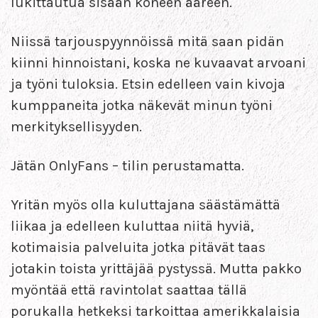
lukittautua sisään koneen ääreen.
Niissä tarjouspyynnöissä mitä saan pidän
kiinni hinnoistani, koska ne kuvaavat arvoani
ja työni tuloksia. Etsin edelleen vain kivoja
kumppaneita jotka näkevät minun työni
merkityksellisyyden.
Jätän OnlyFans – tilin perustamatta.
Yritän myös olla kuluttajana säästämättä
liikaa ja edelleen kuluttaa niitä hyviä,
kotimaisia palveluita jotka pitävät taas
jotakin toista yrittäjää pystyssä. Mutta pakko
myöntää että ravintolat saattaa tällä
porukalla hetkeksi tarkoittaa amerikkalaisia