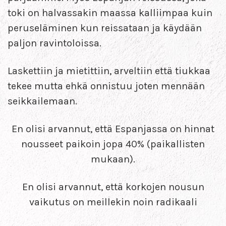
toki on halvassakin maassa kalliimpaa kuin
peruseläminen kun reissataan ja käydään
paljon ravintoloissa.
Laskettiin ja mietittiin, arveltiin että tiukkaa
tekee mutta ehkä onnistuu joten mennään
seikkailemaan.
En olisi arvannut, että Espanjassa on hinnat
nousseet paikoin jopa 40% (paikallisten
mukaan).
En olisi arvannut, että korkojen nousun
vaikutus on meillekin noin radikaali