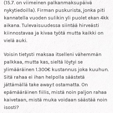
(15.7. on viimeinen palkanmaksupäivä
nykytiedoilla). Firman puskurista, jonka piti
kannatella vuoden sulikin yli puolet ekan 4kk
aikana. Tulevaisuudessa siintää hirveästi
kiinnostavaa ja kivaa työtä mutta kaikki on
vielä auki.
Voisin tietysti maksaa itselleni vähemmän
palkkaa, mutta kas, sieltä löytyi se
ylimääräinen 1.300€ kustannus joka kuuhun.
Sitä rahaa ei ihan helpolla säästetä
jättämällä take away:t ostamatta. On
epämääräinen fiilis, mistä noin paljon rahaa
kaivetaan, mistä muka voidaan säästää noin
isosti?