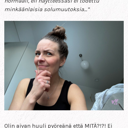
normaali, eli näytteessäsi ei todettu
minkäänlaisia solumuutoksia…”
Olin aivan huuli pyöreänä että MITÄ?!?! Ei