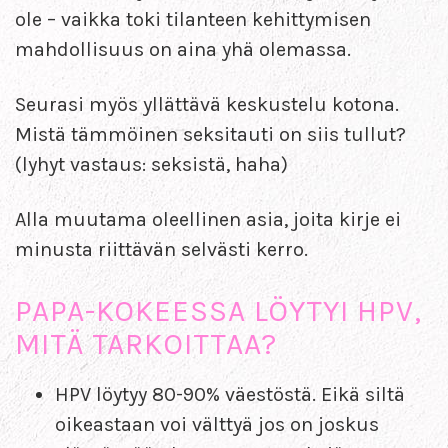
ole – vaikka toki tilanteen kehittymisen
mahdollisuus on aina yhä olemassa.
Seurasi myös yllättävä keskustelu kotona.
Mistä tämmöinen seksitauti on siis tullut?
(lyhyt vastaus: seksistä, haha)
Alla muutama oleellinen asia, joita kirje ei
minusta riittävän selvästi kerro.
PAPA-KOKEESSA LÖYTYI HPV,
MITÄ TARKOITTAA?
HPV löytyy 80-90% väestöstä. Eikä siltä
oikeastaan voi välttyä jos on joskus