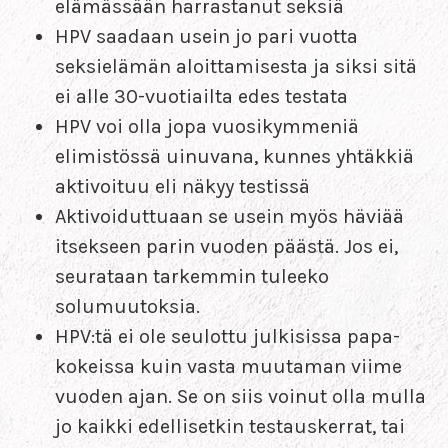
elämässään harrastanut seksiä
HPV saadaan usein jo pari vuotta
seksielämän aloittamisesta ja siksi sitä
ei alle 30-vuotiailta edes testata
HPV voi olla jopa vuosikymmeniä
elimistössä uinuvana, kunnes yhtäkkiä
aktivoituu eli näkyy testissä
Aktivoiduttuaan se usein myös häviää
itsekseen parin vuoden päästä. Jos ei,
seurataan tarkemmin tuleeko
solumuutoksia.
HPV:tä ei ole seulottu julkisissa papa-
kokeissa kuin vasta muutaman viime
vuoden ajan. Se on siis voinut olla mulla
jo kaikki edellisetkin testauskerrat, tai