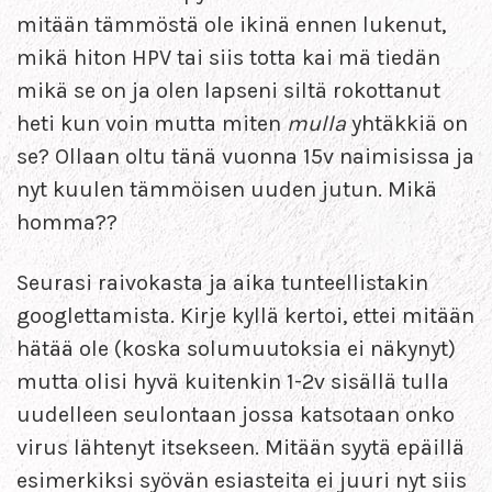
mitään tämmöstä ole ikinä ennen lukenut,
mikä hiton HPV tai siis totta kai mä tiedän
mikä se on ja olen lapseni siltä rokottanut
heti kun voin mutta miten
mulla
yhtäkkiä on
se? Ollaan oltu tänä vuonna 15v naimisissa ja
nyt kuulen tämmöisen uuden jutun. Mikä
homma??
Seurasi raivokasta ja aika tunteellistakin
googlettamista. Kirje kyllä kertoi, ettei mitään
hätää ole (koska solumuutoksia ei näkynyt)
mutta olisi hyvä kuitenkin 1-2v sisällä tulla
uudelleen seulontaan jossa katsotaan onko
virus lähtenyt itsekseen. Mitään syytä epäillä
esimerkiksi syövän esiasteita ei juuri nyt siis