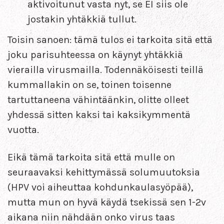
aktivoitunut vasta nyt, se EI siis ole
jostakin yhtäkkiä tullut.
Toisin sanoen: tämä tulos ei tarkoita sitä että
joku parisuhteessa on käynyt yhtäkkiä
vierailla virusmailla. Todennäköisesti teillä
kummallakin on se, toinen toisenne
tartuttaneena vähintäänkin, olitte olleet
yhdessä sitten kaksi tai kaksikymmentä
vuotta.
Eikä tämä tarkoita sitä että mulle on
seuraavaksi kehittymässä solumuutoksia
(HPV voi aiheuttaa kohdunkaulasyöpää),
mutta mun on hyvä käydä tsekissä sen 1-2v
aikana niin nähdään onko virus taas