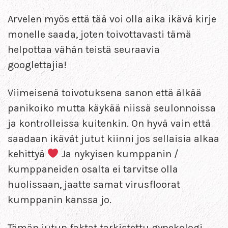
Arvelen myös että tää voi olla aika ikävä kirje
monelle saada, joten toivottavasti tämä
helpottaa vähän teistä seuraavia
googlettajia!
Viimeisenä toivotuksena sanon että älkää
panikoiko mutta käykää niissä seulonnoissa
ja kontrolleissa kuitenkin. On hyvä vain että
saadaan ikävät jutut kiinni jos sellaisia alkaa
kehittyä
Ja nykyisen kumppanin /
kumppaneiden osalta ei tarvitse olla
huolissaan, jaatte samat virusfloorat
kumppanin kanssa jo.
Tämän jutun faktat tarkistettu gynekologi