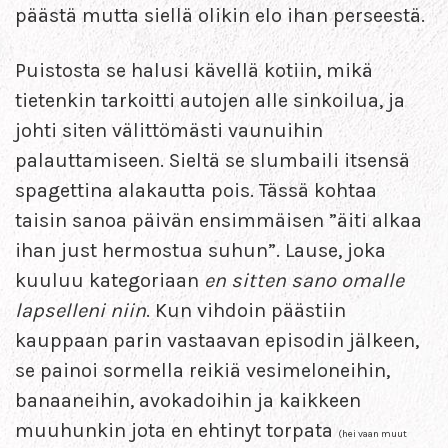
päästä mutta siellä olikin elo ihan perseestä.
Puistosta se halusi kävellä kotiin, mikä
tietenkin tarkoitti autojen alle sinkoilua, ja
johti siten välittömästi vaunuihin
palauttamiseen. Sieltä se slumbaili itsensä
spagettina alakautta pois. Tässä kohtaa
taisin sanoa päivän ensimmäisen ”äiti alkaa
ihan just hermostua suhun”. Lause, joka
kuuluu kategoriaan
en sitten sano omalle
lapselleni niin
. Kun vihdoin päästiin
kauppaan parin vastaavan episodin jälkeen,
se painoi sormella reikiä vesimeloneihin,
banaaneihin, avokadoihin ja kaikkeen
muuhunkin jota en ehtinyt torpata
(hei vaan muut