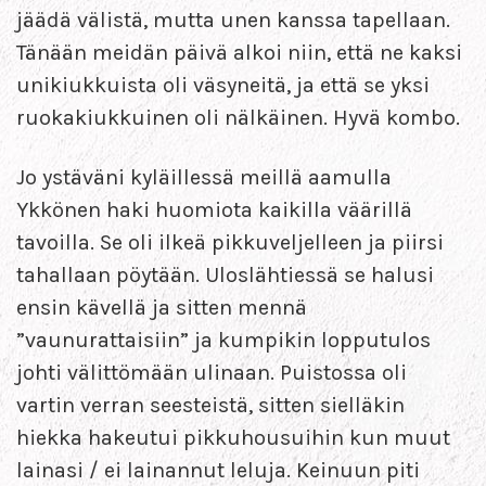
jäädä välistä, mutta unen kanssa tapellaan.
Tänään meidän päivä alkoi niin, että ne kaksi
unikiukkuista oli väsyneitä, ja että se yksi
ruokakiukkuinen oli nälkäinen. Hyvä kombo.
Jo ystäväni kyläillessä meillä aamulla
Ykkönen haki huomiota kaikilla väärillä
tavoilla. Se oli ilkeä pikkuveljelleen ja piirsi
tahallaan pöytään. Uloslähtiessä se halusi
ensin kävellä ja sitten mennä
”vaunurattaisiin” ja kumpikin lopputulos
johti välittömään ulinaan. Puistossa oli
vartin verran seesteistä, sitten sielläkin
hiekka hakeutui pikkuhousuihin kun muut
lainasi / ei lainannut leluja. Keinuun piti