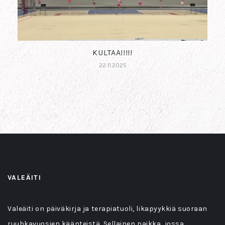
KULTAA!!!!!
22.11.2025
VALEÄITI
Valeäiti on päiväkirja ja terapiatuoli, likapyykkiä suoraan
ruuhkavuosien käänteistä. Sellainen paikka, jossa