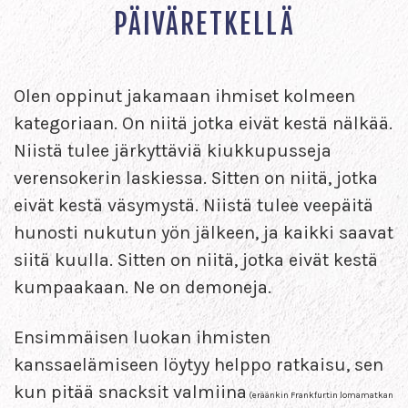
PÄIVÄRETKELLÄ
Olen oppinut jakamaan ihmiset kolmeen
kategoriaan. On niitä jotka eivät kestä nälkää.
Niistä tulee järkyttäviä kiukkupusseja
verensokerin laskiessa. Sitten on niitä, jotka
eivät kestä väsymystä. Niistä tulee veepäitä
hunosti nukutun yön jälkeen, ja kaikki saavat
siitä kuulla. Sitten on niitä, jotka eivät kestä
kumpaakaan. Ne on demoneja.
Ensimmäisen luokan ihmisten
kanssaelämiseen löytyy helppo ratkaisu, sen
kun pitää snacksit valmiina
(eräänkin Frankfurtin lomamatkan