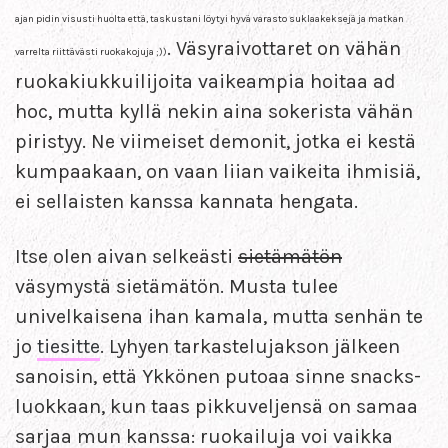
ajan pidin visusti huolta että, taskustani löytyi hyvä varasto suklaakeksejä ja matkan
. Väsyraivottaret on vähän
varrelta riittävästi ruokakojuja ;))
ruokakiukkuilijoita vaikeampia hoitaa ad
hoc, mutta kyllä nekin aina sokerista vähän
piristyy. Ne viimeiset demonit, jotka ei kestä
kumpaakaan, on vaan liian vaikeita ihmisiä,
ei sellaisten kanssa kannata hengata.
Itse olen aivan selkeästi
sietämätön
väsymystä sietämätön. Musta tulee
univelkaisena ihan kamala, mutta senhän te
jo
tiesitte
. Lyhyen tarkastelujakson jälkeen
sanoisin, että Ykkönen putoaa sinne snacks-
luokkaan, kun taas pikkuveljensä on samaa
sarjaa mun kanssa: ruokailuja voi vaikka