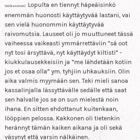
Lopulta en tiennyt häpeäisinkö
täällä asioivat).
enemmän huonosti käyttäytyvää lastani, vai
sen vielä huonommin käyttäytyvää
raivomutsia. Lauseet oli jo muuttuneet tässä
vaiheessa vaikeasti ymmärrettäviin ”sä oot
nyt tosi ärsyttävä, nyt käyttäydyt kiltisti” -
kiukkulausekkeisiin ja ”me lähdetään kotiin
jos et osaa olla” ym. tyhjiin uhkauksiin. Olin
aika valmis myymään sen. Teki mieli sanoa
kassalinjalla lässyttävälle sedälle että saat
sen halvalle jos se on sun mielestä noin
ihana. En sitten ehdottanut kuitenkaan,
lööppien pelossa. Kakkonen oli tietenkin
herännyt tämän kaiken aikana ja oli sekä
väsynyt että varsin nälkäinen.