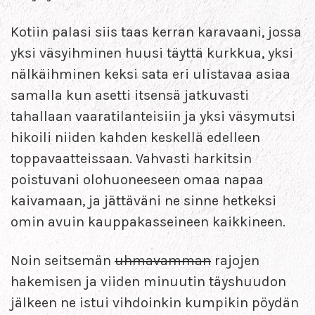
Kotiin palasi siis taas kerran karavaani, jossa
yksi väsyihminen huusi täyttä kurkkua, yksi
nälkäihminen keksi sata eri ulistavaa asiaa
samalla kun asetti itsensä jatkuvasti
tahallaan vaaratilanteisiin ja yksi väsymutsi
hikoili niiden kahden keskellä edelleen
toppavaatteissaan. Vahvasti harkitsin
poistuvani olohuoneeseen omaa napaa
kaivamaan, ja jättäväni ne sinne hetkeksi
omin avuin kauppakasseineen kaikkineen.
Noin seitsemän
uhmavamman
rajojen
hakemisen ja viiden minuutin täyshuudon
jälkeen ne istui vihdoinkin kumpikin pöydän