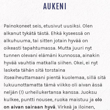
AUKENI
Painokoneet seis, etusivut uusiksi. Olen
alkanut tykätä tästä. Ehkä kyseessä on
alkuhuuma, tai sitten jotain hyvää on
oikeasti tapahtumassa. Mutta juuri nyt
tunnen olevani elämäni kunnossa, ainakin
hyvää vauhtia matkalla siihen. Okei, ei nyt
lasketa tähän sitä torstaina
itseaiheuttamaani pientä kuolemaa, sillä sitä
lukuunottamatta tämä viikko oli aivan ässä
neljän (!) urheilukertansa kanssa. Juoksu
kulkee, puntti nousee, ruoka maistuu ja
olo
on aivan sairaan hyvä
. Virkeä ja iloinen,