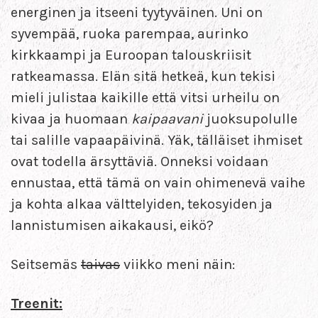
energinen ja itseeni tyytyväinen. Uni on
syvempää, ruoka parempaa, aurinko
kirkkaampi ja Euroopan talouskriisit
ratkeamassa. Elän sitä hetkeä, kun tekisi
mieli julistaa kaikille että vitsi urheilu on
kivaa ja huomaan
kaipaavani
juoksupolulle
tai salille vapaapäivinä. Yäk, tälläiset ihmiset
ovat todella ärsyttäviä. Onneksi voidaan
ennustaa, että tämä on vain ohimenevä vaihe
ja kohta alkaa välttelyiden, tekosyiden ja
lannistumisen aikakausi, eikö?
Seitsemäs
taivas
viikko meni näin:
Treenit: