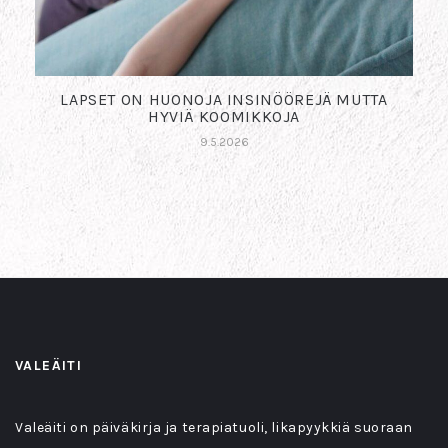
LAPSET ON HUONOJA INSINÖÖREJÄ MUTTA
HYVIÄ KOOMIKKOJA
9.5.2026
VALEÄITI
Valeäiti on päiväkirja ja terapiatuoli, likapyykkiä suoraan