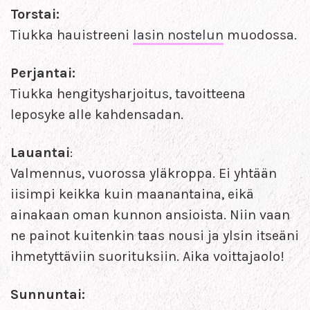
Torstai:
Tiukka hauistreeni
lasin nostelun
muodossa.
Perjantai:
Tiukka hengitysharjoitus, tavoitteena
leposyke alle kahdensadan.
Lauantai
:
Valmennus, vuorossa yläkroppa. Ei yhtään
iisimpi keikka kuin maanantaina, eikä
ainakaan oman kunnon ansioista. Niin vaan
ne painot kuitenkin taas nousi ja ylsin itseäni
ihmetyttäviin suorituksiin. Aika voittajaolo!
Sunnuntai: