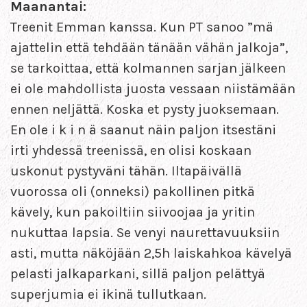
Maanantai:
Treenit Emman kanssa. Kun PT sanoo ”mä
ajattelin että tehdään tänään vähän jalkoja”,
se tarkoittaa, että kolmannen sarjan jälkeen
ei ole mahdollista juosta vessaan niistämään
ennen neljättä. Koska et pysty juoksemaan.
En ole i k i n ä saanut näin paljon itsestäni
irti yhdessä treenissä, en olisi koskaan
uskonut pystyväni tähän. Iltapäivällä
vuorossa oli (onneksi) pakollinen pitkä
kävely, kun pakoiltiin siivoojaa ja yritin
nukuttaa lapsia. Se venyi naurettavuuksiin
asti, mutta näköjään 2,5h laiskahkoa kävelyä
pelasti jalkaparkani, sillä paljon pelättyä
superjumia ei ikinä tullutkaan.