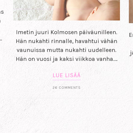
as
ä
Imetin juuri Kolmosen päiväunilleen.
E
…
Hän nukahti rinnalle, havahtui vähän
vaunuissa mutta nukahti uudelleen.
j
Hän on vuosi ja kaksi viikkoa vanha.…
LUE LISÄÄ
26 COMMENTS