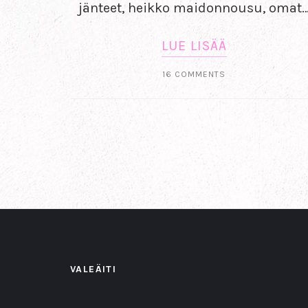
jänteet, heikko maidonnousu, omat
LUE LISÄÄ
16 COMMENTS
VALEÄITI