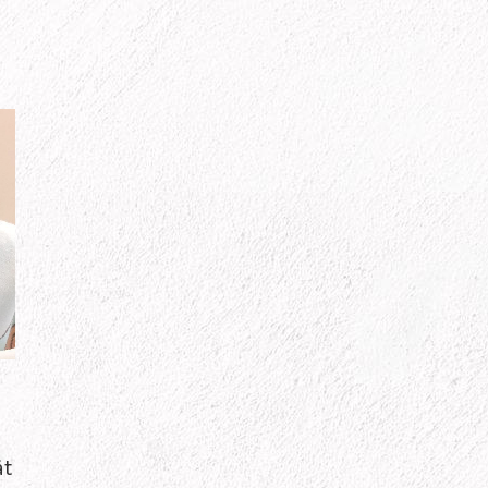
)
n
ät