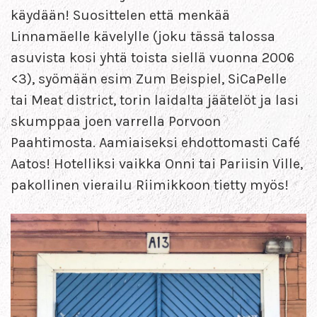
käydään! Suosittelen että menkää
Linnamäelle kävelylle (joku tässä talossa
asuvista kosi yhtä toista siellä vuonna 2006
<3), syömään esim Zum Beispiel, SiCaPelle
tai Meat district, torin laidalta jäätelöt ja lasi
skumppaa joen varrella Porvoon
Paahtimosta. Aamiaiseksi ehdottomasti Café
Aatos! Hotelliksi vaikka Onni tai Pariisin Ville,
pakollinen vierailu Riimikkoon tietty myös!