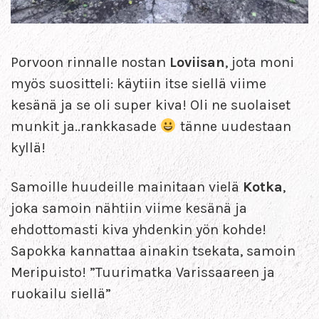
Porvoon rinnalle nostan
Loviisan
, jota moni
myös suositteli: käytiin itse siellä viime
kesänä ja se oli super kiva! Oli ne suolaiset
munkit ja..rankkasade
tänne uudestaan
kyllä!
Samoille huudeille mainitaan vielä
Kotka
,
joka samoin nähtiin viime kesänä ja
ehdottomasti kiva yhdenkin yön kohde!
Sapokka kannattaa ainakin tsekata, samoin
Meripuisto! ”Tuurimatka Varissaareen ja
ruokailu siellä”