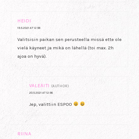
HEIDI
19.5.2021 AT 12:58
Valitsisin paikan sen perusteella missä ette ole
vielä käyneet ja mikä on lähellä (toi max. 2h
ajoa on hyvä).
VALEÄITI
(AUTHOR)
20.5.2021 AT 12:58
Jep, valittiin ESPOO
RIINA