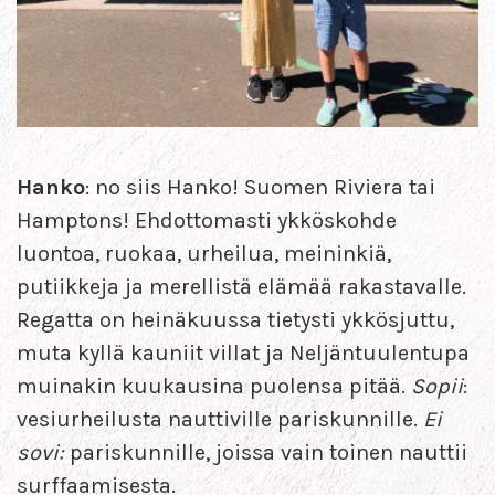
Hanko
: no siis Hanko! Suomen Riviera tai
Hamptons! Ehdottomasti ykköskohde
luontoa, ruokaa, urheilua, meininkiä,
putiikkeja ja merellistä elämää rakastavalle.
Regatta on heinäkuussa tietysti ykkösjuttu,
muta kyllä kauniit villat ja Neljäntuulentupa
muinakin kuukausina puolensa pitää.
Sopii
:
vesiurheilusta nauttiville pariskunnille.
Ei
sovi:
pariskunnille, joissa vain toinen nauttii
surffaamisesta.