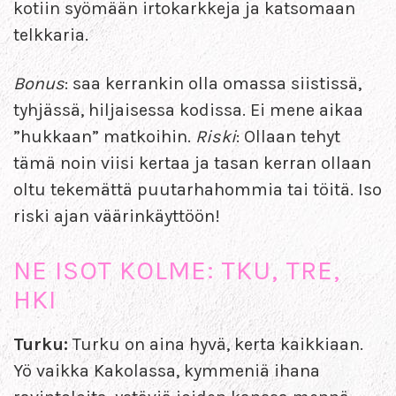
kotiin syömään irtokarkkeja ja katsomaan
telkkaria.
Bonus
: saa kerrankin olla omassa siistissä,
tyhjässä, hiljaisessa kodissa. Ei mene aikaa
”hukkaan” matkoihin.
Riski
: Ollaan tehyt
tämä noin viisi kertaa ja tasan kerran ollaan
oltu tekemättä puutarhahommia tai töitä. Iso
riski ajan väärinkäyttöön!
NE ISOT KOLME: TKU, TRE,
HKI
Turku:
Turku on aina hyvä, kerta kaikkiaan.
Yö vaikka Kakolassa, kymmeniä ihana