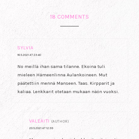
18 COMMENTS
SYLVIA
18.5.2021 AT 23:40
No meillä ihan sama tilanne. Ekoina tuli
mieleen Hämeenlinna Aulankoineen. Mut
päätettiin mennä Manseen. Taas. Kirpparit ja
kaliaa. Lenkkarit otetaan mukaan näön vuoksi.
VALEÄITI
(AUTHOR)
20.5.2021 AT 12:59