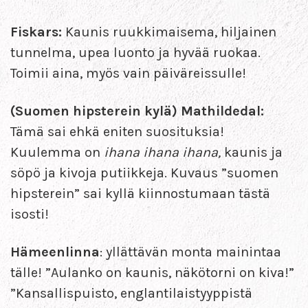
Fiskars:
Kaunis ruukkimaisema, hiljainen
tunnelma, upea luonto ja hyvää ruokaa.
Toimii aina, myös vain päiväreissulle!
(Suomen hipsterein kylä) Mathildedal:
Tämä sai ehkä eniten suosituksia!
Kuulemma on
ihana ihana ihana,
kaunis ja
söpö ja kivoja putiikkeja. Kuvaus ”suomen
hipsterein” sai kyllä kiinnostumaan tästä
isosti!
Hämeenlinna
: yllättävän monta mainintaa
tälle! ”Aulanko on kaunis, näkötorni on kiva!”
”Kansallispuisto, englantilaistyyppistä