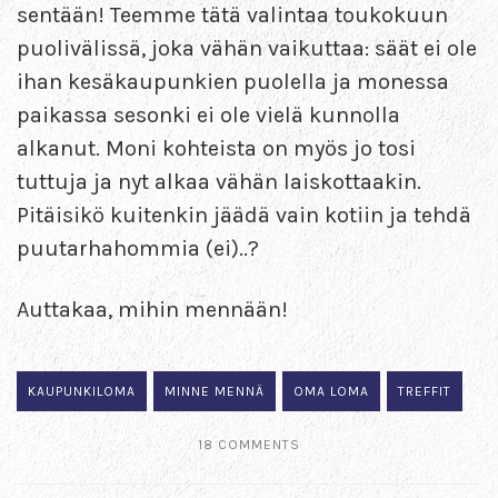
sentään! Teemme tätä valintaa toukokuun
puolivälissä, joka vähän vaikuttaa: säät ei ole
ihan kesäkaupunkien puolella ja monessa
paikassa sesonki ei ole vielä kunnolla
alkanut. Moni kohteista on myös jo tosi
tuttuja ja nyt alkaa vähän laiskottaakin.
Pitäisikö kuitenkin jäädä vain kotiin ja tehdä
puutarhahommia (ei)..?
Auttakaa, mihin mennään!
KAUPUNKILOMA
MINNE MENNÄ
OMA LOMA
TREFFIT
18 COMMENTS