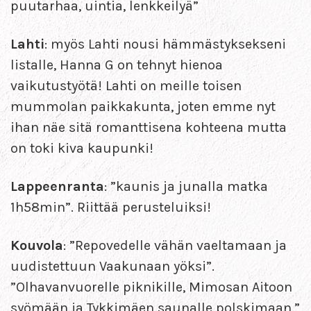
puutarhaa, uintia, lenkkeilyä”
Lahti
: myös Lahti nousi hämmästyksekseni
listalle, Hanna G on tehnyt hienoa
vaikutustyötä! Lahti on meille toisen
mummolan paikkakunta, joten emme nyt
ihan näe sitä romanttisena kohteena mutta
on toki kiva kaupunki!
Lappeenranta
: ”kaunis ja junalla matka
1h58min”. Riittää perusteluiksi!
Kouvola
: ”Repovedelle vähän vaeltamaan ja
uudistettuun Vaakunaan yöksi”.
”Olhavanvuorelle piknikille, Mimosan Aitoon
syömään ja Tykkimäen saunalle polskimaan.”