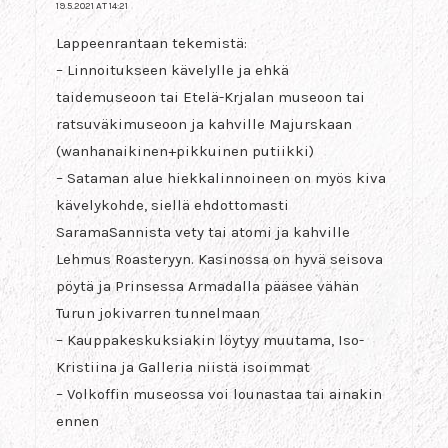
19.5.2021 AT 14:21
Lappeenrantaan tekemistä:
– Linnoitukseen kävelylle ja ehkä
taidemuseoon tai Etelä-Krjalan museoon tai
ratsuväkimuseoon ja kahville Majurskaan
(wanhanaikinen+pikkuinen putiikki)
– Sataman alue hiekkalinnoineen on myös kiva
kävelykohde, siellä ehdottomasti
SaramaSannista vety tai atomi ja kahville
Lehmus Roasteryyn. Kasinossa on hyvä seisova
pöytä ja Prinsessa Armadalla pääsee vähän
Turun jokivarren tunnelmaan
– Kauppakeskuksiakin löytyy muutama, Iso-
Kristiina ja Galleria niistä isoimmat
– Volkoffin museossa voi lounastaa tai ainakin
ennen