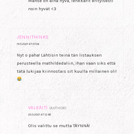
Manse on aina hyvä, lenkkarit erityisesti
noin hyvät <3
JENNITHINKS
19.5.2021 AT 07:04
Nyt o paha! Lähtisin teinä tän listauksen
perusteella mathildedaliin, ihan vaan siks että
tätä lukijaa kiinnostais sit kuulla millainen oli!
VALEÄITI
(AUTHOR)
20.5.2021 AT 12:58
Olis valittu se mutta TÄYNNÄ!