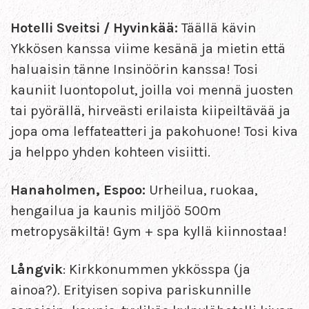
Hotelli Sveitsi / Hyvinkää:
Täällä kävin
Ykkösen kanssa viime kesänä ja mietin että
haluaisin tänne Insinöörin kanssa! Tosi
kauniit luontopolut, joilla voi mennä juosten
tai pyörällä, hirveästi erilaista kiipeiltävää ja
jopa oma leffateatteri ja pakohuone! Tosi kiva
ja helppo yhden kohteen visiitti.
Hanaholmen, Espoo:
Urheilua, ruokaa,
hengailua ja kaunis miljöö 500m
metropysäkiltä! Gym + spa kyllä kiinnostaa!
Långvik
: Kirkkonummen ykkösspa (ja
ainoa?). Erityisen sopiva pariskunnille