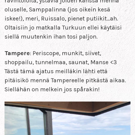
ravintoloita, ystäviä joiden kanssa mennä
oluselle, Samppalinna (jos oikein kesä
iskee!), meri, Ruissalo, pienet putiikit…ah.
Oltaisiin jo matkalla Turkuun ellei käytäisi
siellä muutenkin ihan tosi paljon.
Tampere
: Periscope, munkit, siivet,
shoppailu, tunnelmaa, saunat, Manse <3
Tästä tämä ajatus meilläkin lähti että
pitäisikö mennä Tampereelle pitkästä aikaa.
Siellähän on melkein jos spårakin!