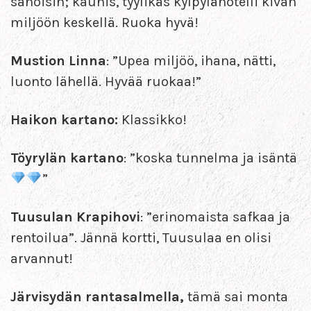
sanoisin; kaunis, tyylikäs kylpylähotelli kivan
miljöön keskellä. Ruoka hyvä!
Mustion Linna
: ”Upea miljöö, ihana, nätti,
luonto lähellä. Hyvää ruokaa!”
Haikon kartano:
Klassikko!
Töyrylän kartano
: ”koska tunnelma ja isäntä
”
Tuusulan Krapihovi
: ”erinomaista safkaa ja
rentoilua”. Jännä kortti, Tuusulaa en olisi
arvannut!
Järvisydän rantasalmella,
tämä sai monta