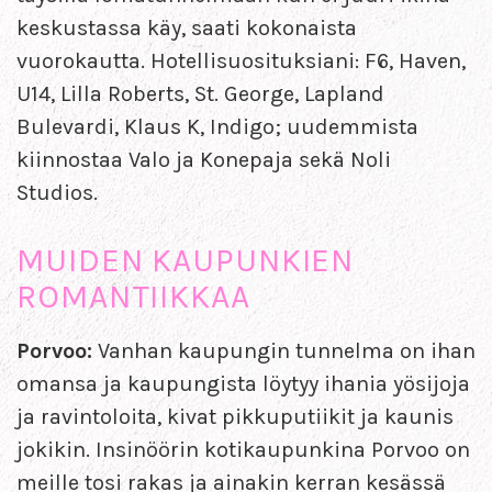
keskustassa käy, saati kokonaista
vuorokautta. Hotellisuosituksiani: F6, Haven,
U14, Lilla Roberts, St. George, Lapland
Bulevardi, Klaus K, Indigo; uudemmista
kiinnostaa Valo ja Konepaja sekä Noli
Studios.
MUIDEN KAUPUNKIEN
ROMANTIIKKAA
Porvoo:
Vanhan kaupungin tunnelma on ihan
omansa ja kaupungista löytyy ihania yösijoja
ja ravintoloita, kivat pikkuputiikit ja kaunis
jokikin. Insinöörin kotikaupunkina Porvoo on
meille tosi rakas ja ainakin kerran kesässä