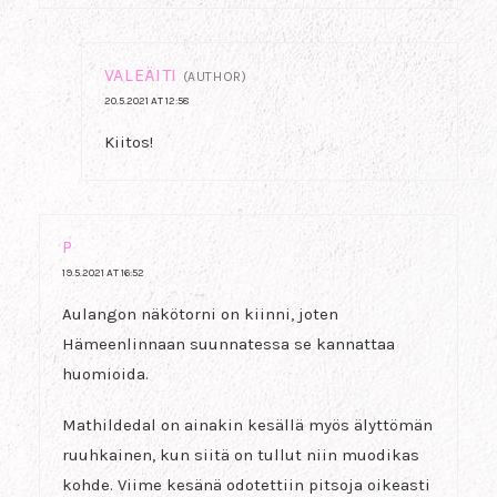
VALEÄITI
(AUTHOR)
20.5.2021 AT 12:58
Kiitos!
P
19.5.2021 AT 16:52
Aulangon näkötorni on kiinni, joten
Hämeenlinnaan suunnatessa se kannattaa
huomioida.
Mathildedal on ainakin kesällä myös älyttömän
ruuhkainen, kun siitä on tullut niin muodikas
kohde. Viime kesänä odotettiin pitsoja oikeasti