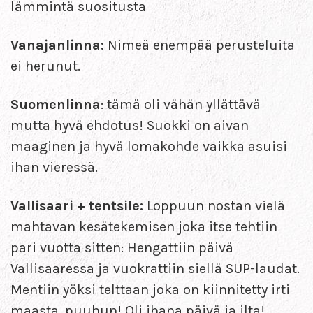
lämmintä suositusta
Vanajanlinna:
Nimeä enempää perusteluita
ei herunut.
Suomenlinna
: tämä oli vähän yllättävä
mutta hyvä ehdotus! Suokki on aivan
maaginen ja hyvä lomakohde vaikka asuisi
ihan vieressä.
Vallisaari + tentsile:
Loppuun nostan vielä
mahtavan kesätekemisen joka itse tehtiin
pari vuotta sitten: Hengattiin päivä
Vallisaaressa ja vuokrattiin siellä SUP-laudat.
Mentiin yöksi telttaan joka on kiinnitetty irti
maasta, puuhun! Oli ihana päivä ja ilta!