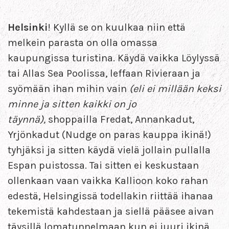
Helsinki
! Kyllä se on kuulkaa niin että
melkein parasta on olla omassa
kaupungissa turistina. Käydä vaikka Löylyssä
tai Allas Sea Poolissa, leffaan Rivieraan ja
syömään ihan mihin vain
(eli ei millään keksi
minne ja sitten kaikki on jo
täynnä),
shoppailla Fredat, Annankadut,
Yrjönkadut (Nudge on paras kauppa ikinä!)
tyhjäksi ja sitten käydä vielä jollain pullalla
Espan puistossa. Tai sitten ei keskustaan
ollenkaan vaan vaikka Kallioon koko rahan
edestä, Helsingissä todellakin riittää ihanaa
tekemistä kahdestaan ja siellä pääsee aivan
täysillä lomatunnelmaan kun ei juuri ikinä