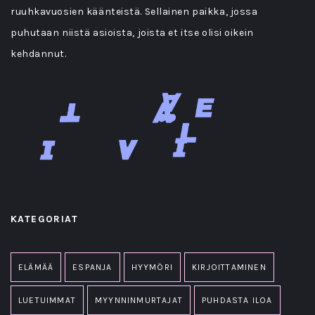
ruuhkavuosien käänteistä. Sellainen paikka, jossa
puhutaan niistä asioista, joista et itse olisi oikein
kehdannut.
KATEGORIAT
ELÄMÄÄ
ESPANJA
HYYMÖRI
KIRJOITTAMINEN
LUETUIMMAT
MYYNNINMURTAJAT
PUHDASTA ILOA