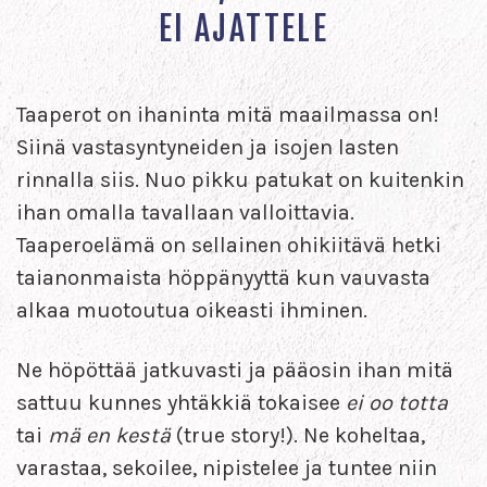
EI AJATTELE
Taaperot on ihaninta mitä maailmassa on!
Siinä vastasyntyneiden ja isojen lasten
rinnalla siis. Nuo pikku patukat on kuitenkin
ihan omalla tavallaan valloittavia.
Taaperoelämä on sellainen ohikiitävä hetki
taianonmaista höppänyyttä kun vauvasta
alkaa muotoutua oikeasti ihminen.
Ne höpöttää jatkuvasti ja pääosin ihan mitä
sattuu kunnes yhtäkkiä tokaisee
ei oo totta
tai
mä en kestä
(true story!). Ne koheltaa,
varastaa, sekoilee, nipistelee ja tuntee niin