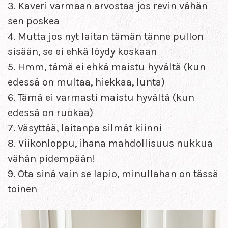
3. Kaveri varmaan arvostaa jos revin vähän
sen poskea
4. Mutta jos nyt laitan tämän tänne pullon
sisään, se ei ehkä löydy koskaan
5. Hmm, tämä ei ehkä maistu hyvältä (kun
edessä on multaa, hiekkaa, lunta)
6. Tämä ei varmasti maistu hyvältä (kun
edessä on ruokaa)
7. Väsyttää, laitanpa silmät kiinni
8. Viikonloppu, ihana mahdollisuus nukkua
vähän pidempään!
9. Ota sinä vain se lapio, minullahan on tässä
toinen