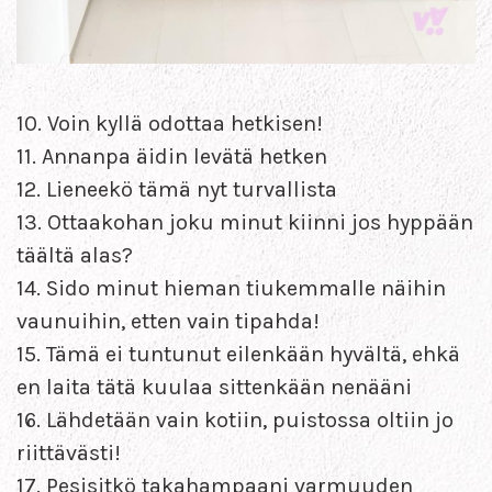
10. Voin kyllä odottaa hetkisen!
11. Annanpa äidin levätä hetken
12. Lieneekö tämä nyt turvallista
13. Ottaakohan joku minut kiinni jos hyppään
täältä alas?
14. Sido minut hieman tiukemmalle näihin
vaunuihin, etten vain tipahda!
15. Tämä ei tuntunut eilenkään hyvältä, ehkä
en laita tätä kuulaa sittenkään nenääni
16. Lähdetään vain kotiin, puistossa oltiin jo
riittävästi!
17. Pesisitkö takahampaani varmuuden