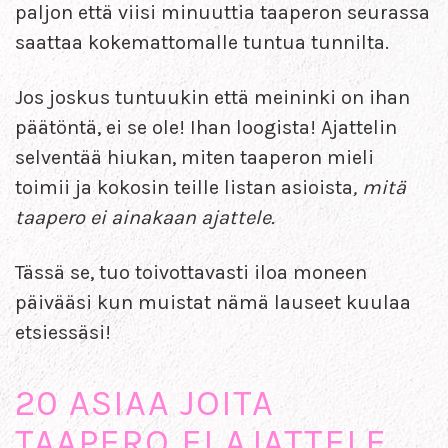
paljon että viisi minuuttia taaperon seurassa
saattaa kokemattomalle tuntua tunnilta.
Jos joskus tuntuukin että meininki on ihan
päätöntä, ei se ole! Ihan loogista! Ajattelin
selventää hiukan, miten taaperon mieli
toimii ja kokosin teille listan asioista
, mitä
taapero ei ainakaan ajattele.
Tässä se, tuo toivottavasti iloa moneen
päivääsi kun muistat nämä lauseet kuulaa
etsiessäsi!
20 ASIAA JOITA
TAAPERO EI AJATTELE