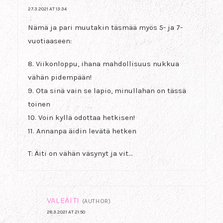
27.3.2021 AT 13:34
Nämä ja pari muutakin täsmää myös 5- ja 7-
vuotiaaseen:
8. Viikonloppu, ihana mahdollisuus nukkua
vähän pidempään!
9. Ota sinä vain se lapio, minullahan on tässä
toinen
10. Voin kyllä odottaa hetkisen!
11. Annanpa äidin levätä hetken
T: Äiti on vähän väsynyt ja vit…
VALEÄITI
(AUTHOR)
28.3.2021 AT 21:50