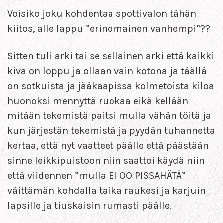
Voisiko joku kohdentaa spottivalon tähän
kiitos, alle lappu ”erinomainen vanhempi”??
Sitten tuli arki tai se sellainen arki että kaikki
kiva on loppu ja ollaan vain kotona ja täällä
on sotkuista ja jääkaapissa kolmetoista kiloa
huonoksi mennyttä ruokaa eikä kellään
mitään tekemistä paitsi mulla vähän töitä ja
kun järjestän tekemistä ja pyydän tuhannetta
kertaa, että nyt vaatteet päälle että päästään
sinne leikkipuistoon niin saattoi käydä niin
että viidennen ”mulla EI OO PISSAHÄTÄ”
väittämän kohdalla taika raukesi ja karjuin
lapsille ja tiuskaisin rumasti päälle.