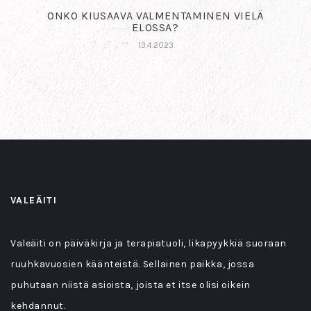
ONKO KIUSAAVA VALMENTAMINEN VIELÄ
ELOSSA?
13.4.2023
VALEÄITI
Valeäiti on päiväkirja ja terapiatuoli, likapyykkiä suoraan
ruuhkavuosien käänteistä. Sellainen paikka, jossa
puhutaan niistä asioista, joista et itse olisi oikein
kehdannut.