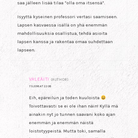
saa jälleen lisää tilaa ”olla oma itsensä”.
Isyyttä kyseinen professori vertasi saamiseen.
Lapsen kasvaessa isällä on yhä enemmän
mahdollisuuksia osallistua, tehdä asioita
lapsen kanssa ja rakentaa omaa suhdettaan
lapseen.
VALEÄITI
(AUTHOR)
7.5.2018 AT 22:08
Eih, epäreilun ja toden kuuloista
Toivottavasti se ei ole ihan näin! Kyllä mä
ainakin nyt jo tunnen saavani koko ajan
enemmän ja enemmän näistä
loistotyypeistä. Mutta toki, samalla