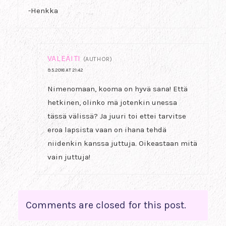
-Henkka
VALEÄITI
(AUTHOR)
9.5.2018 AT 21:42
Nimenomaan, kooma on hyvä sana! Että
hetkinen, olinko mä jotenkin unessa
tässä välissä? Ja juuri toi ettei tarvitse
eroa lapsista vaan on ihana tehdä
niidenkin kanssa juttuja. Oikeastaan mitä
vain juttuja!
Comments are closed for this post.