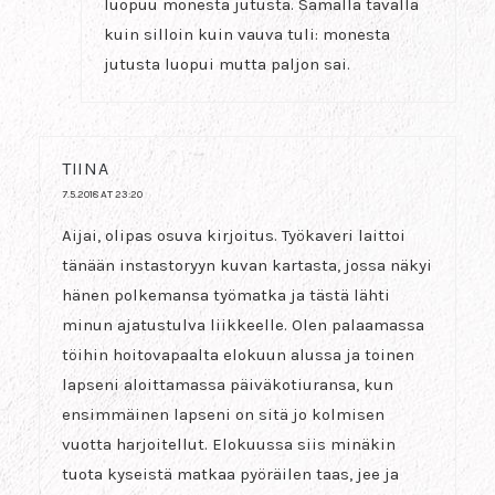
luopuu monesta jutusta. Samalla tavalla
kuin silloin kuin vauva tuli: monesta
jutusta luopui mutta paljon sai.
TIINA
7.5.2018 AT 23:20
Aijai, olipas osuva kirjoitus. Työkaveri laittoi
tänään instastoryyn kuvan kartasta, jossa näkyi
hänen polkemansa työmatka ja tästä lähti
minun ajatustulva liikkeelle. Olen palaamassa
töihin hoitovapaalta elokuun alussa ja toinen
lapseni aloittamassa päiväkotiuransa, kun
ensimmäinen lapseni on sitä jo kolmisen
vuotta harjoitellut. Elokuussa siis minäkin
tuota kyseistä matkaa pyöräilen taas, jee ja