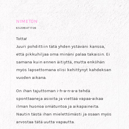
NIMETÖN
8.5.2018 AT 17:26
Totta!
Juuri pohdittiin tätä yhden ystäväni kanssa,
että pikkuhiljaa oma minäni palaa takaisin. Ei
samana kuin ennen äitiyttä, mutta enköhän
myös lapsettomana olisi kehittynyt kahdeksan
vuoden aikana.
On ihan tajuttoman i-h-a-n-a-a tehdä
sponttaaneja asioita ja viettää vapaa-aikaa
ilman huonoa omatuntoa ja aikapaineita.
Nautin tästä ihan mielettömästi ja osaan myös
arvostaa tätä uutta vapautta.