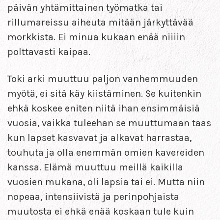
päivän yhtämittainen työmatka tai
rillumareissu aiheuta mitään järkyttävää
morkkista. Ei minua kukaan enää niiiin
polttavasti kaipaa.
Toki arki muuttuu paljon vanhemmuuden
myötä, ei sitä käy kiistäminen. Se kuitenkin
ehkä koskee eniten niitä ihan ensimmäisiä
vuosia, vaikka tuleehan se muuttumaan taas
kun lapset kasvavat ja alkavat harrastaa,
touhuta ja olla enemmän omien kavereiden
kanssa. Elämä muuttuu meillä kaikilla
vuosien mukana, oli lapsia tai ei. Mutta niin
nopeaa, intensiivistä ja perinpohjaista
muutosta ei ehkä enää koskaan tule kuin