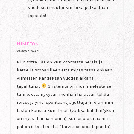
vuodessa muutenkin, eikä pelkästään
lapsista!
NIMETÖN
9.5.2018 AT 00:24
Niin totta. Taa on kun koomasta herais ja
katselis ymparilleen etta mitas tassa onkaan
viimeisen kahdeksan vuoden aikana
tapahtunut
Siisteinta on mun mielesta se
tunne, etta nykyaan me ihan halutaan tehda
reissuja yms. spontaaneja juttuja mielummin
lasten kanssa kun ilman (vaikka kahden/yksin
on myos ihanaa menna), kun ei ole enaa niin
paljon sita oloa etta ”tarvitsee eroa lapsista”.