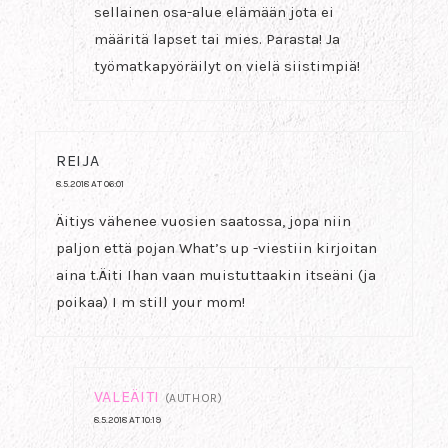
sellainen osa-alue elämään jota ei
määritä lapset tai mies. Parasta! Ja
työmatkapyöräilyt on vielä siistimpiä!
REIJA
8.5.2018 AT 06:01
Äitiys vähenee vuosien saatossa, jopa niin
paljon että pojan What’s up -viestiin kirjoitan
aina t.Äiti Ihan vaan muistuttaakin itseäni (ja
poikaa) I m still your mom!
VALEÄITI
(AUTHOR)
8.5.2018 AT 10:19