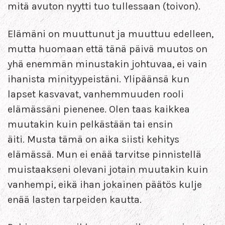
mitä avuton nyytti tuo tullessaan (toivon).
Elämäni on muuttunut ja muuttuu edelleen,
mutta huomaan että tänä päivä muutos on
yhä enemmän minustakin johtuvaa, ei vain
ihanista minityypeistäni. Ylipäänsä kun
lapset kasvavat, vanhemmuuden rooli
elämässäni pienenee. Olen taas kaikkea
muutakin kuin pelkästään tai ensin
äiti. Musta tämä on aika siisti kehitys
elämässä. Mun ei enää tarvitse pinnistellä
muistaakseni olevani jotain muutakin kuin
vanhempi, eikä ihan jokainen päätös kulje
enää lasten tarpeiden kautta.