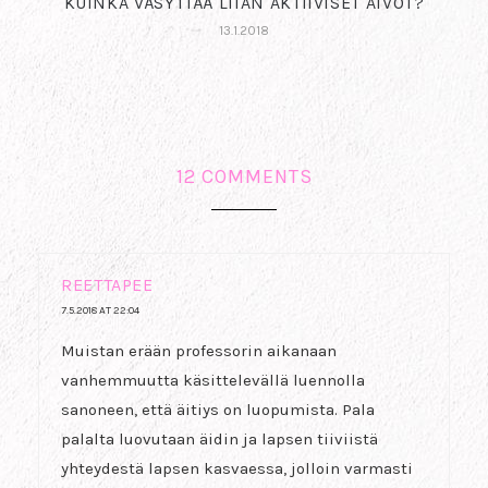
KUINKA VÄSYTTÄÄ LIIAN AKTIIVISET AIVOT?
13.1.2018
12 COMMENTS
REETTAPEE
7.5.2018 AT 22:04
Muistan erään professorin aikanaan
vanhemmuutta käsittelevällä luennolla
sanoneen, että äitiys on luopumista. Pala
palalta luovutaan äidin ja lapsen tiiviistä
yhteydestä lapsen kasvaessa, jolloin varmasti