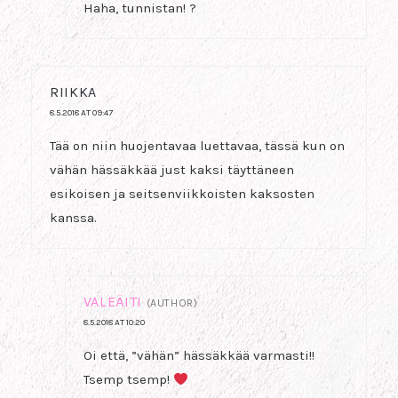
Haha, tunnistan! ?
RIIKKA
8.5.2018 AT 09:47
Tää on niin huojentavaa luettavaa, tässä kun on
vähän hässäkkää just kaksi täyttäneen
esikoisen ja seitsenviikkoisten kaksosten
kanssa.
VALEÄITI
(AUTHOR)
8.5.2018 AT 10:20
Oi että, ”vähän” hässäkkää varmasti!!
Tsemp tsemp!