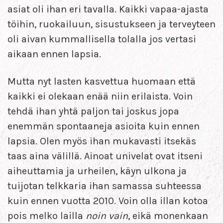
asiat oli ihan eri tavalla. Kaikki vapaa-ajasta
töihin, ruokailuun, sisustukseen ja terveyteen
oli aivan kummallisella tolalla jos vertasi
aikaan ennen lapsia.
Mutta nyt lasten kasvettua huomaan että
kaikki ei olekaan enää niin erilaista. Voin
tehdä ihan yhtä paljon tai joskus jopa
enemmän spontaaneja asioita kuin ennen
lapsia. Olen myös ihan mukavasti itsekäs
taas aina välillä. Ainoat univelat ovat itseni
aiheuttamia ja urheilen, käyn ulkona ja
tuijotan telkkaria ihan samassa suhteessa
kuin ennen vuotta 2010. Voin olla illan kotoa
pois melko lailla
noin vain
, eikä monenkaan