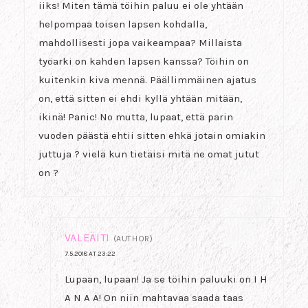
iiks! Miten tämä töihin paluu ei ole yhtään
helpompaa toisen lapsen kohdalla,
mahdollisesti jopa vaikeampaa? Millaista
työarki on kahden lapsen kanssa? Töihin on
kuitenkin kiva mennä. Päällimmäinen ajatus
on, että sitten ei ehdi kyllä yhtään mitään,
ikinä! Panic! No mutta, lupaat, että parin
vuoden päästä ehtii sitten ehkä jotain omiakin
juttuja ? vielä kun tietäisi mitä ne omat jutut
on ?
VALEÄITI
(AUTHOR)
7.5.2018 AT 23:22
Lupaan, lupaan! Ja se töihin paluuki on I H
A N A A! On niin mahtavaa saada taas