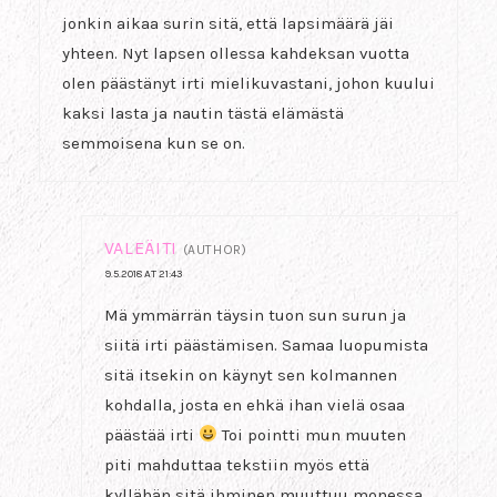
jonkin aikaa surin sitä, että lapsimäärä jäi
yhteen. Nyt lapsen ollessa kahdeksan vuotta
olen päästänyt irti mielikuvastani, johon kuului
kaksi lasta ja nautin tästä elämästä
semmoisena kun se on.
VALEÄITI
(AUTHOR)
9.5.2018 AT 21:43
Mä ymmärrän täysin tuon sun surun ja
siitä irti päästämisen. Samaa luopumista
sitä itsekin on käynyt sen kolmannen
kohdalla, josta en ehkä ihan vielä osaa
päästää irti
Toi pointti mun muuten
piti mahduttaa tekstiin myös että
kyllähän sitä ihminen muuttuu monessa