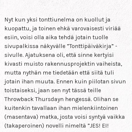
Nyt kun yksi tonttiunelma on kuollut ja
kuopattu, ja toinen ehkä varovaisesti viriää
esiin, voisi olla aika tehdä jotain tuolle
sivupalkissa näkyvälle ”Tonttipäiväkirja” -
sivulle. Ajatuksena oli, että sinne kertyisi
kivasti muisto rakennusprojektin vaiheista,
mutta nythän me tiedetään että siitä tuli
jotain ihan muuta. Ennen kuin piilotan sivun
toistaiseksi, jaan sen nyt tässä teille
Throwback Thursdayn hengessä. Olihan se
kuitenkin tavallaan ihan mielenkiintoinen
(masentava) matka, josta voisi syntyä vaikka
(takaperoinen) novelli nimeltä ”JES! EI!