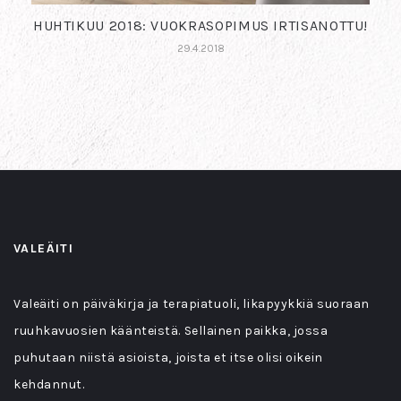
HUHTIKUU 2018: VUOKRASOPIMUS IRTISANOTTU!
29.4.2018
VALEÄITI
Valeäiti on päiväkirja ja terapiatuoli, likapyykkiä suoraan
ruuhkavuosien käänteistä. Sellainen paikka, jossa
puhutaan niistä asioista, joista et itse olisi oikein
kehdannut.