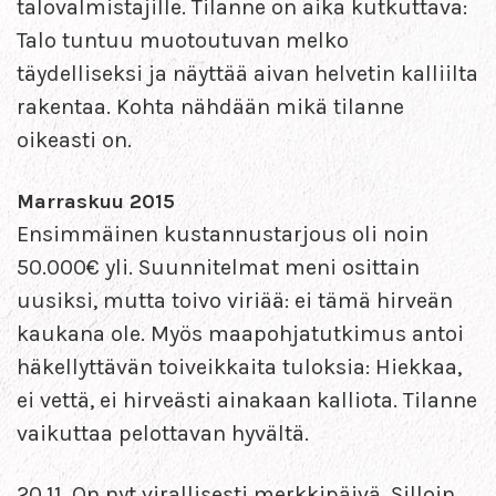
talovalmistajille. Tilanne on aika kutkuttava:
Talo tuntuu muotoutuvan melko
täydelliseksi ja näyttää aivan helvetin kalliilta
rakentaa. Kohta nähdään mikä tilanne
oikeasti on.
Marraskuu 2015
Ensimmäinen kustannustarjous oli noin
50.000€ yli. Suunnitelmat meni osittain
uusiksi, mutta toivo viriää: ei tämä hirveän
kaukana ole. Myös maapohjatutkimus antoi
häkellyttävän toiveikkaita tuloksia: Hiekkaa,
ei vettä, ei hirveästi ainakaan kalliota. Tilanne
vaikuttaa pelottavan hyvältä.
20.11. On nyt virallisesti merkkipäivä. Silloin