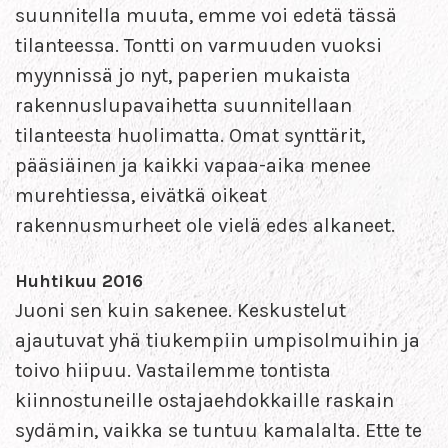
suunnitella muuta, emme voi edetä tässä
tilanteessa. Tontti on varmuuden vuoksi
myynnissä jo nyt, paperien mukaista
rakennuslupavaihetta suunnitellaan
tilanteesta huolimatta. Omat synttärit,
pääsiäinen ja kaikki vapaa-aika menee
murehtiessa, eivätkä oikeat
rakennusmurheet ole vielä edes alkaneet.
Huhtikuu 2016
Juoni sen kuin sakenee. Keskustelut
ajautuvat yhä tiukempiin umpisolmuihin ja
toivo hiipuu. Vastailemme tontista
kiinnostuneille ostajaehdokkaille raskain
sydämin, vaikka se tuntuu kamalalta. Ette te