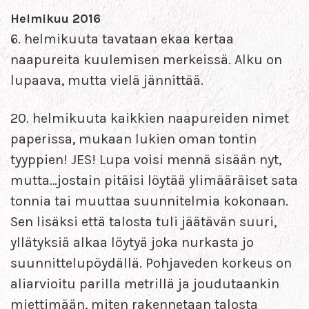
Helmikuu 2016
6. helmikuuta tavataan ekaa kertaa
naapureita kuulemisen merkeissä. Alku on
lupaava, mutta vielä jännittää.
20. helmikuuta kaikkien naapureiden nimet
paperissa, mukaan lukien oman tontin
tyyppien! JES! Lupa voisi mennä sisään nyt,
mutta…jostain pitäisi löytää ylimääräiset sata
tonnia tai muuttaa suunnitelmia kokonaan.
Sen lisäksi että talosta tuli jäätävän suuri,
yllätyksiä alkaa löytyä joka nurkasta jo
suunnittelupöydällä. Pohjaveden korkeus on
aliarvioitu parilla metrillä ja joudutaankin
miettimään, miten rakennetaan talosta