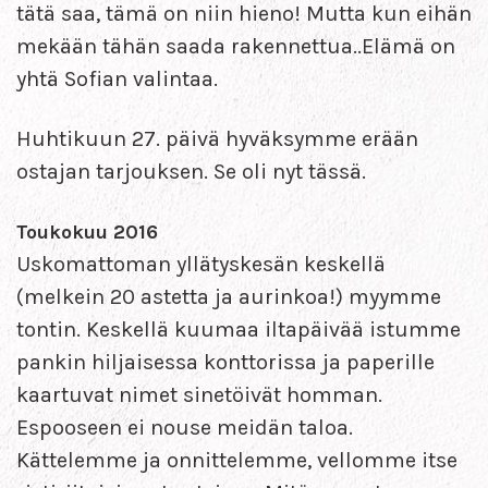
tätä saa, tämä on niin hieno! Mutta kun eihän
mekään tähän saada rakennettua..Elämä on
yhtä Sofian valintaa.
Huhtikuun 27. päivä hyväksymme erään
ostajan tarjouksen. Se oli nyt tässä.
Toukokuu 2016
Uskomattoman yllätyskesän keskellä
(melkein 20 astetta ja aurinkoa!) myymme
tontin. Keskellä kuumaa iltapäivää istumme
pankin hiljaisessa konttorissa ja paperille
kaartuvat nimet sinetöivät homman.
Espooseen ei nouse meidän taloa.
Kättelemme ja onnittelemme, vellomme itse