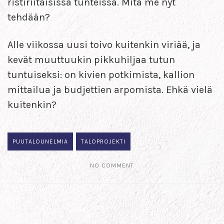
ristiriitaisissa tunteissa. Mitä me nyt
tehdään?
Alle viikossa uusi toivo kuitenkin viriää, ja
kevät muuttuukin pikkuhiljaa tutun
tuntuiseksi: on kivien potkimista, kallion
mittailua ja budjettien arpomista. Ehkä vielä
kuitenkin?
PUUTALOUNELMIA
TALOPROJEKTI
NO COMMENT