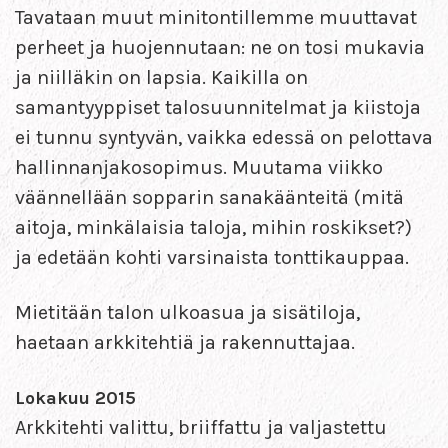
Tavataan muut minitontillemme muuttavat
perheet ja huojennutaan: ne on tosi mukavia
ja niilläkin on lapsia. Kaikilla on
samantyyppiset talosuunnitelmat ja kiistoja
ei tunnu syntyvän, vaikka edessä on pelottava
hallinnanjakosopimus. Muutama viikko
väännellään sopparin sanakäänteitä (mitä
aitoja, minkälaisia taloja, mihin roskikset?)
ja edetään kohti varsinaista tonttikauppaa.
Mietitään talon ulkoasua ja sisätiloja,
haetaan arkkitehtiä ja rakennuttajaa.
Lokakuu 2015
Arkkitehti valittu, briiffattu ja valjastettu