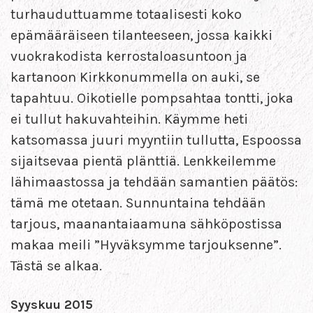
turhauduttuamme totaalisesti koko
epämääräiseen tilanteeseen, jossa kaikki
vuokrakodista kerrostaloasuntoon ja
kartanoon Kirkkonummella on auki, se
tapahtuu. Oikotielle pompsahtaa tontti, joka
ei tullut hakuvahteihin. Käymme heti
katsomassa juuri myyntiin tullutta, Espoossa
sijaitsevaa pientä plänttiä. Lenkkeilemme
lähimaastossa ja tehdään samantien päätös:
tämä me otetaan. Sunnuntaina tehdään
tarjous, maanantaiaamuna sähköpostissa
makaa meili ”Hyväksymme tarjouksenne”.
Tästä se alkaa.
Syyskuu 2015