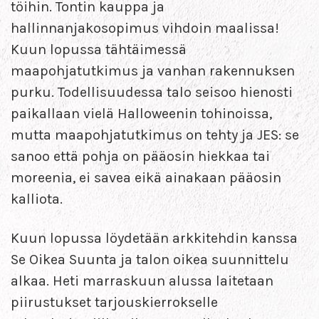
töihin. Tontin kauppa ja
hallinnanjakosopimus vihdoin maalissa!
Kuun lopussa tähtäimessä
maapohjatutkimus ja vanhan rakennuksen
purku. Todellisuudessa talo seisoo hienosti
paikallaan vielä Halloweenin tohinoissa,
mutta maapohjatutkimus on tehty ja JES: se
sanoo että pohja on pääosin hiekkaa tai
moreenia, ei savea eikä ainakaan pääosin
kalliota.
Kuun lopussa löydetään arkkitehdin kanssa
Se Oikea Suunta ja talon oikea suunnittelu
alkaa. Heti marraskuun alussa laitetaan
piirustukset tarjouskierrokselle