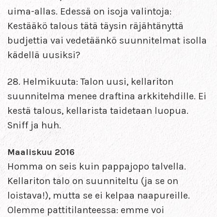
uima-allas. Edessä on isoja valintoja:
Kestääkö talous tätä täysin räjähtänyttä
budjettia vai vedetäänkö suunnitelmat isolla
kädellä uusiksi?
28. Helmikuuta: Talon uusi, kellariton
suunnitelma menee draftina arkkitehdille. Ei
kestä talous, kellarista taidetaan luopua.
Sniff ja huh.
Maaliskuu 2016
Homma on seis kuin pappajopo talvella.
Kellariton talo on suunniteltu (ja se on
loistava!), mutta se ei kelpaa naapureille.
Olemme pattitilanteessa: emme voi