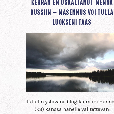
KERRAN EN USKALTANUT MENNÄ
BUSSIIN – MASENNUS VOI TULLA
LUOKSENI TAAS
Juttelin ystäväni, blogikaimani Hann
(<3) kanssa hänelle valitettavan