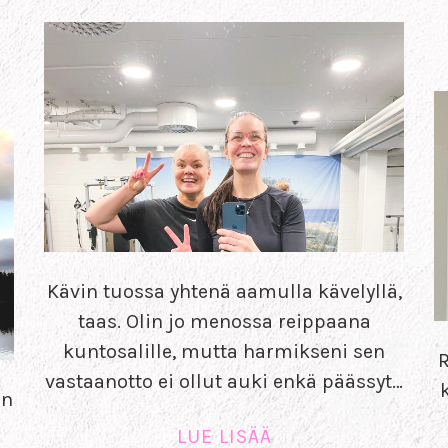
Kävin tuossa yhtenä aamulla kävelyllä,
taas. Olin jo menossa reippaana
kuntosalille, mutta harmikseni sen
R
vastaanotto ei ollut auki enkä päässyt…
en
LUE LISÄÄ