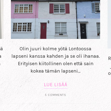
tä
Olin juuri kolme yötä Lontoossa
a
lapseni kanssa kahden ja se oli ihanaa.
R
n
Erityisen kiitollinen olen että sain
kokea tämän lapseni…
o
LUE LISÄÄ
5 COMMENTS