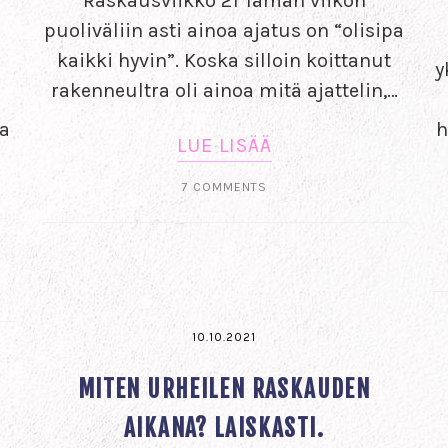
Raskausviikko 21 Tämän viikon
puoliväliin asti ainoa ajatus on “olisipa
kaikki hyvin”. Koska silloin koittanut
y
rakenneultra oli ainoa mitä ajattelin,…
a
h
LUE LISÄÄ
7 COMMENTS
10.10.2021
MITEN URHEILEN RASKAUDEN
AIKANA? LAISKASTI.