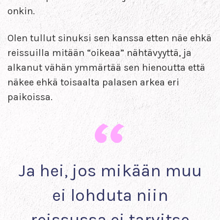
onkin.
Olen tullut sinuksi sen kanssa etten näe ehkä
reissuilla mitään “oikeaa” nähtävyyttä, ja
alkanut vähän ymmärtää sen hienoutta että
näkee ehkä toisaalta palasen arkea eri
paikoissa.
Ja hei, jos mikään muu
ei lohduta niin
reissussa ei tarvitse