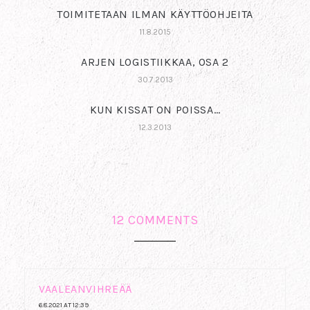
TOIMITETAAN ILMAN KÄYTTÖOHJEITA
11.8.2015
ARJEN LOGISTIIKKAA, OSA 2
30.7.2013
KUN KISSAT ON POISSA…
12.3.2013
12 COMMENTS
VAALEANVIHREÄÄ
6.8.2021 AT 12:39