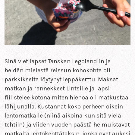
Sinä viet lapset Tanskan Legolandiin ja
heidän mielestä reissun kohokohta oli
parkkikselta löytynyt leppäkerttu. Maksat
matkan ja rannekkeet Lintsille ja lapsi
fiilistelee kotona miten hienoa oli matkustaa
lähijunalla. Kustannat koko perheen oikein
lentomatkalle (niinä aikoina kun sitä vielä
tehtiin) ja viiden vuoden päästä he muistavat
matkalta lentokenttätaksin, jonka ovet aukesi