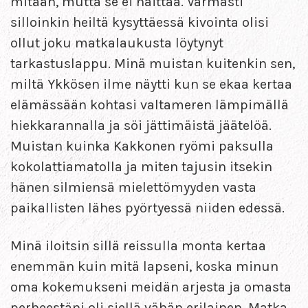
mitään, mutta se ei haittaa. Varmasti
silloinkin heiltä kysyttäessä kivointa olisi
ollut joku matkalaukusta löytynyt
tarkastuslappu. Minä muistan kuitenkin sen,
miltä Ykkösen ilme näytti kun se ekaa kertaa
elämässään kohtasi valtameren lämpimällä
hiekkarannalla ja söi jättimäistä jäätelöä.
Muistan kuinka Kakkonen ryömi paksulla
kokolattiamatolla ja miten tajusin itsekin
hänen silmiensä mielettömyyden vasta
paikallisten lähes pyörtyessä niiden edessä.
Minä iloitsin sillä reissulla monta kertaa
enemmän kuin mitä lapseni, koska minun
oma kokemukseni meidän arjesta ja omasta
perheestäni oli siellä vähän erilainen. Matka