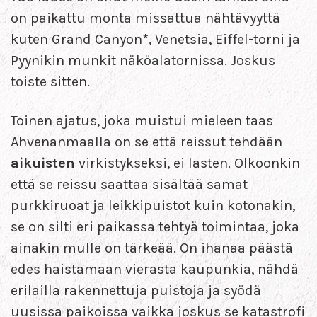
on paikattu monta missattua nähtävyyttä
kuten Grand Canyon*, Venetsia, Eiffel-torni ja
Pyynikin munkit näköalatornissa. Joskus
toiste sitten.
Toinen ajatus, joka muistui mieleen taas
Ahvenanmaalla on se että reissut tehdään
aikuisten
virkistykseksi, ei lasten. Olkoonkin
että se reissu saattaa sisältää samat
purkkiruoat ja leikkipuistot kuin kotonakin,
se on silti eri paikassa tehtyä toimintaa, joka
ainakin mulle on tärkeää. On ihanaa päästä
edes haistamaan vierasta kaupunkia, nähdä
erilailla rakennettuja puistoja ja syödä
uusissa paikoissa vaikka joskus se katastrofi