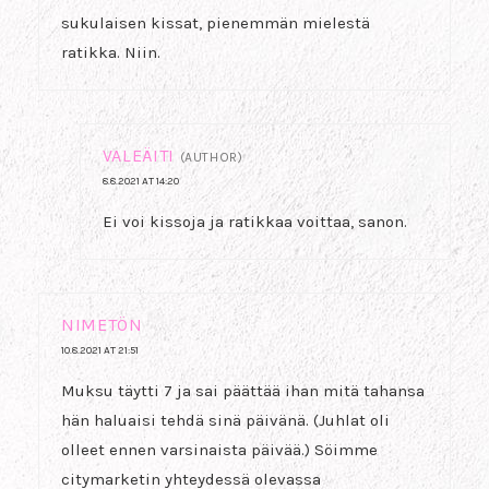
sukulaisen kissat, pienemmän mielestä
ratikka. Niin.
VALEÄITI
(AUTHOR)
8.8.2021 AT 14:20
Ei voi kissoja ja ratikkaa voittaa, sanon.
NIMETÖN
10.8.2021 AT 21:51
Muksu täytti 7 ja sai päättää ihan mitä tahansa
hän haluaisi tehdä sinä päivänä. (Juhlat oli
olleet ennen varsinaista päivää.) Söimme
citymarketin yhteydessä olevassa