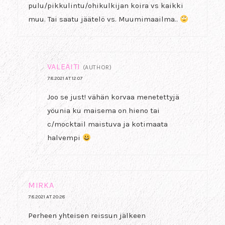
pulu/pikkulintu/ohikulkijan koira vs kaikki
muu. Tai saatu jäätelö vs. Muumimaailma..
VALEÄITI
(AUTHOR)
7.8.2021 AT 12:07
Joo se just! vähän korvaa menetettyjä
yöunia ku maisema on hieno tai
c/mocktail maistuva ja kotimaata
halvempi
MIRKA
7.8.2021 AT 20:28
Perheen yhteisen reissun jälkeen