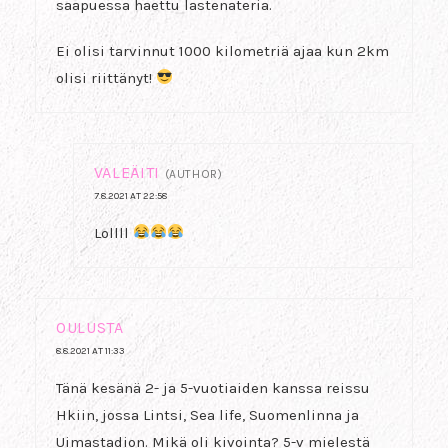
saapuessa haettu lastenateria.
Ei olisi tarvinnut 1000 kilometriä ajaa kun 2km
olisi riittänyt!
VALEÄITI
(AUTHOR)
7.8.2021 AT 22:58
Lollll
OULUSTA
8.8.2021 AT 11:33
Tänä kesänä 2- ja 5-vuotiaiden kanssa reissu
Hkiin, jossa Lintsi, Sea life, Suomenlinna ja
Uimastadion. Mikä oli kivointa? 5-v mielestä