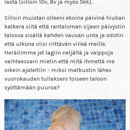
lasta (silloin 10v, 8v ja myös 5kk).
Silloin muistan olleeni ekoina päivinä hiukan
katkera siitä että rantaloman sijaan päivystin
talossa sisällä kahden vauvan unta ja odotin
että ulkona olisi riittävän viileä meille.
Heräilimme jet lagiin neljältä ja vaippoja
vaihtaessani mietin että mitä ihmettä me
oikein ajateltiin – miksi matkustin lähes
vuorokauden tullakseni toiseen taloon
syöttämään puuroa?