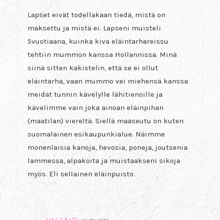
Lapset eivät todellakaan tiedä, mistä on
maksettu ja mistä ei. Lapseni muisteli
5vuotiaana, kuinka kiva eläintarhareissu
tehtiin mummon kanssa Hollannissa. Minä
siinä sitten kakistelin, että se ei ollut
eläintarha, vaan mummo vei miehensä kanssa
meidät tunnin kävelylle lähitienoille ja
kävelimme vain joka ainoan eläinpihan
(maatilan) viereltä. Siellä maaseutu on kuten
suomalainen esikaupunkialue. Näimme
monenlaisia kanoja, hevosia, poneja, joutsenia
lammessa, alpakoita ja muistaakseni sikoja
myös. Eli sellainen eläinpuisto.