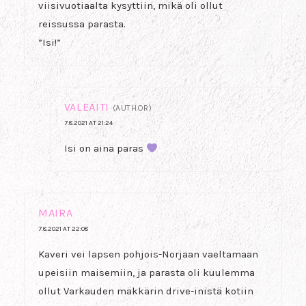
viisivuotiaalta kysyttiin, mikä oli ollut
reissussa parasta.
”Isi!”
VALEÄITI
(AUTHOR)
7.8.2021 AT 21:24
Isi on aina paras
MAIRA
7.8.2021 AT 22:08
Kaveri vei lapsen pohjois-Norjaan vaeltamaan
upeisiin maisemiin, ja parasta oli kuulemma
ollut Varkauden mäkkärin drive-inistä kotiin