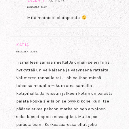
VALEÄITI
(AUTHOR)
6.8.2021 AT 14:07
Mitä mainioin eläinpuisto!
KATJA
6.8.2021 AT 20:55
Tismalleen samaa mieltä! Ja onhan se eri fiilis
hytkyttää univelkaisena ja väsyneenä rattaita
Välimeren rannalla tai — öh no ihan missä
tahansa muualla — kuin aina samalla
kotipihalla. Ja reissun jälkeen kotiin on parasta
palata koska siellä on se pyykkikone. Kun itse
pääsee arkea pakoon matka on sen arvoinen..
sekä lapset oppii reissaajiksi. Mutta joo
parasta esim. Korkeasaaressa ollut joku