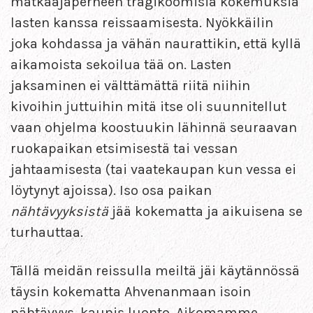
matkaajaperheen tragikoomisia kokemuksia
lasten kanssa reissaamisesta. Nyökkäilin
joka kohdassa ja vähän naurattikin, että kyllä
aikamoista sekoilua tää on. Lasten
jaksaminen ei välttämättä riitä niihin
kivoihin juttuihin mitä itse oli suunnitellut
vaan ohjelma koostuukin lähinnä seuraavan
ruokapaikan etsimisestä tai vessan
jahtaamisesta (tai vaatekaupan kun vessa ei
löytynyt ajoissa). Iso osa paikan
nähtävyyksistä
jää kokematta ja aikuisena se
turhauttaa.
Tällä meidän reissulla meiltä jäi käytännössä
täysin kokematta Ahvenanmaan isoin
nähtävyys, kaunis luonto. Aikomamme