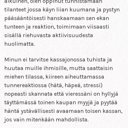
aikuinen, olen oppinut tunnistamaan
tilanteet jossa käyn liian kuumana ja pystyn
pääsääntöisesti hanskaamaan sen ekan
tunteen ja reaktion, toimimaan viisaasti
sisällä riehuvasta aktiivisuudesta
huolimatta.
Minun ei tarvitse kassajonossa tuhista ja
huutaa muille ihmisille, mutta saattaisin
miehen tilassa, kiireen aiheuttamassa
tunnereaktiossa (hätä, häpeä, stressi)
nopeasti skannata että vieressäni on hyllyjä
täyttämässä toinen kaupan myyjä ja pyytää
häntä ystävällisesti avaamaan toisen kassan,
jos vain mitenkään mahdollista.