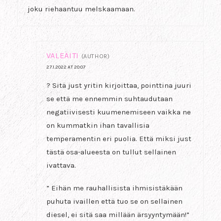
joku riehaantuu melskaamaan.
VALEÄITI
(AUTHOR)
27.1.2022 AT 20:07
? Sitä just yritin kirjoittaa, pointtina juuri
se että me ennemmin suhtaudutaan
negatiivisesti kuumenemiseen vaikka ne
on kummatkin ihan tavallisia
temperamentin eri puolia. Että miksi just
tästä osa-alueesta on tullut sellainen
ivattava.
” Eihän me rauhallisista ihmisistäkään
puhuta ivaillen että tuo se on sellainen
diesel, ei sitä saa millään ärsyyntymään!”