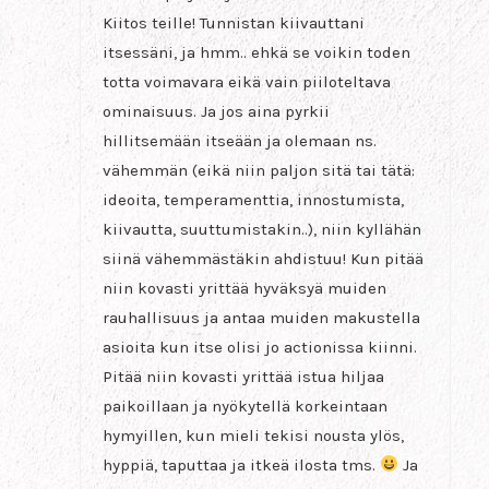
Kiitos teille! Tunnistan kiivauttani
itsessäni, ja hmm.. ehkä se voikin toden
totta voimavara eikä vain piiloteltava
ominaisuus. Ja jos aina pyrkii
hillitsemään itseään ja olemaan ns.
vähemmän (eikä niin paljon sitä tai tätä:
ideoita, temperamenttia, innostumista,
kiivautta, suuttumistakin..), niin kyllähän
siinä vähemmästäkin ahdistuu! Kun pitää
niin kovasti yrittää hyväksyä muiden
rauhallisuus ja antaa muiden makustella
asioita kun itse olisi jo actionissa kiinni.
Pitää niin kovasti yrittää istua hiljaa
paikoillaan ja nyökytellä korkeintaan
hymyillen, kun mieli tekisi nousta ylös,
hyppiä, taputtaa ja itkeä ilosta tms.
Ja