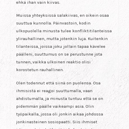
ehkä ihan vain kiivas.
Muissa yhteyksissä salakiivas, en oikein osaa
suuttua kunnolla. Päinvastoin, kodin
ulkopuolella minusta tulee konfliktitilanteissa
ylirauhallinen, mutta jotenkin luja. Kuitenkin
tilanteissa, joissa joku jollain tapaa kävelee
päälleni, suuttumus on se perustunne jota
tunnen, vaikka ulkoinen reaktio olisi
korostetun rauhallinen.
Olen todennut että siinä on puolensa. Osa
ihmisistä ei reagoi suuttumalla, vaan
ahdistumalla, ja minusta tuntuu että se on
pidemmän päälle vaikeampi asia. Olin
työpaikalla, jossa oli jonkin aikaa johdossa
jonkinasteinen sosiopaatti. Siis ihmiset