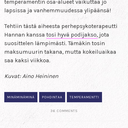
temperamentin osa-alueet vaikuttaa jo
lapsissa ja vanhemmuudessa ylipäänsä!
Tehtiin tästä aiheesta perhepsykoterapeutti
Hannan kanssa
tosi hyvä podijakso,
jota
suosittelen lämpimästi. Tämäkin tosin
maksumuurin takana, mutta kokeiluaikaa
saa kaksi viikkoa.
Kuvat: Aino Heininen
MINÄMINÄMINÄ
POHDINTAA
TEMPERAMENTTI
36 COMMENTS