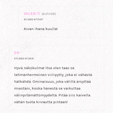
VALEÄITI
(AUTHOR)
31.1.2022 AT 21:07
Aivan ihana kuulla!
SH
27.1.2022 AT 20:31
Hyvä näkökulma! Itse olen taas se
lehmänhermoinen viilipytty, joka ei vähästä
hätkähdä. Ominaisuus, joka välillä ärsyttää
miestäni, koska hänestä se vaikuttaa
välinpitämättömyydeltä. Pitää siis kaivella
vähän tuota kiivautta pintaan!