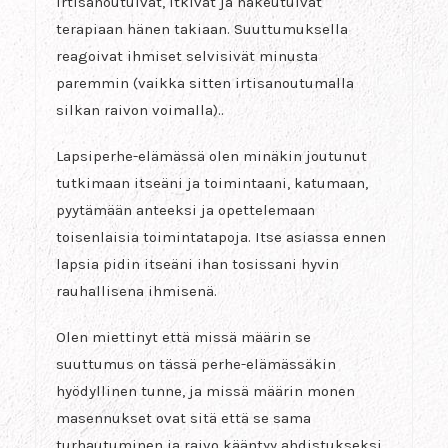
irtisanoutuivat, itkivät ja hakeutuivat
terapiaan hänen takiaan. Suuttumuksella
reagoivat ihmiset selvisivät minusta
paremmin (vaikka sitten irtisanoutumalla
silkan raivon voimalla)..
Lapsiperhe-elämässä olen minäkin joutunut
tutkimaan itseäni ja toimintaani, katumaan,
pyytämään anteeksi ja opettelemaan
toisenlaisia toimintatapoja. Itse asiassa ennen
lapsia pidin itseäni ihan tosissani hyvin
rauhallisena ihmisenä.
Olen miettinyt että missä määrin se
suuttumus on tässä perhe-elämässäkin
hyödyllinen tunne, ja missä määrin monen
masennukset ovat sitä että se sama
turhautuminen ja raivo kääntyy ahdistukseksi