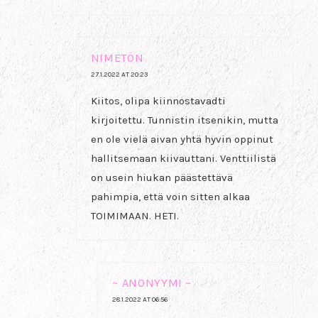
NIMETÖN
27.1.2022 AT 20:23
Kiitos, olipa kiinnostavadti
kirjoitettu. Tunnistin itsenikin, mutta
en ole vielä aivan yhtä hyvin oppinut
hallitsemaan kiivauttani. Venttiilistä
on usein hiukan päästettävä
pahimpia, että voin sitten alkaa
TOIMIMAAN. HETI.
~ ANONYYMI ~
28.1.2022 AT 06:56