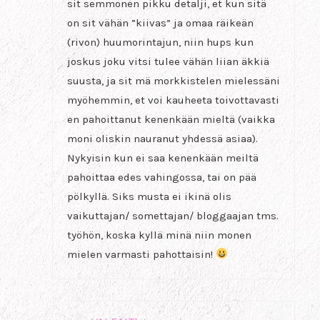
sit semmonen pikku detalji, et kun sitä
on sit vähän ”kiivas” ja omaa räikeän
(rivon) huumorintajun, niin hups kun
joskus joku vitsi tulee vähän liian äkkiä
suusta, ja sit mä morkkistelen mielessäni
myöhemmin, et voi kauheeta toivottavasti
en pahoittanut kenenkään mieltä (vaikka
moni oliskin nauranut yhdessä asiaa).
Nykyisin kun ei saa kenenkään meiltä
pahoittaa edes vahingossa, tai on pää
pölkyllä. Siks musta ei ikinä olis
vaikuttajan/ somettajan/ bloggaajan tms.
työhön, koska kyllä minä niin monen
mielen varmasti pahottaisin!