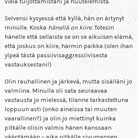
vielä tuijottamistani ja huutelemista.
Selvensi kysyessä että kyllä, hän on ärtynyt
minulle. Koska
hänellä on kiire
. Totesin
hänelle että sellaista se on se aikuisen elämä,
että joskus on kiire, harmin paikka (olen ihan
ylpeä tästä passiivisaggressiivisesta
vastauksestani!)
Olin rauhallinen ja järkevä, mutta sisälläni jo
valmiina. Minulla oli sata seuraavaa
vastausta jo mielessä, tilanne tarkastettuna
loppuun asti (onko aineissa tai muuten
vaarallinen?) ja olin jo miettinyt kuinka
pitkälle olisin valmis hänen kanssaan
vääntämään – aika pitkälle sivumennen