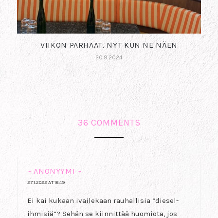
VIIKON PARHAAT, NYT KUN NE NÄEN
20.9.2024
36 COMMENTS
~ ANONYYMI ~
27.1.2022 AT 18:49
Ei kai kukaan ivailekaan rauhallisia ”diesel-
ihmisiä”? Sehän se kiinnittää huomiota, jos