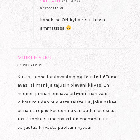
VALEÄITI
(AUTHOR)
31.1.2022 AT 21:07
hahah, se ON kyllä riski tässä
ammatissa
MIUKUMAUKU
27.1.2022 AT 20:28
Kiitos Hanne loistavasta blogitekstistä! Tämö
avasi silmäni ja tajusin olevani kiivas. En
huonon pinnan omaava äiti-ihminen vaan
kiivas muiden puolesta taistelija, joka näkee
punaista epäoikeudenmukaisuuden edessä.
Tästö rohkaistuneena yritän enemmänkin
valjastaa kiivasta puoltani hyvään!