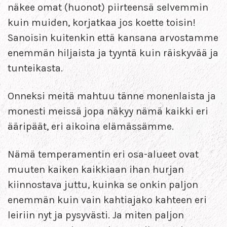
näkee omat (huonot) piirteensä selvemmin
kuin muiden, korjatkaa jos koette toisin!
Sanoisin kuitenkin että kansana arvostamme
enemmän hiljaista ja tyyntä kuin räiskyvää ja
tunteikasta.
Onneksi meitä mahtuu tänne monenlaista ja
monesti meissä jopa näkyy nämä kaikki eri
ääripäät, eri aikoina elämässämme.
Nämä temperamentin eri osa-alueet ovat
muuten kaiken kaikkiaan ihan hurjan
kiinnostava juttu, kuinka se onkin paljon
enemmän kuin vain kahtiajako kahteen eri
leiriin nyt ja pysyvästi. Ja miten paljon