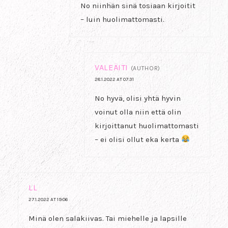
No niinhän sinä tosiaan kirjoitit
– luin huolimattomasti.
VALEÄITI
(AUTHOR)
28.1.2022 AT 07:31
No hyvä, olisi yhtä hyvin
voinut olla niin että olin
kirjoittanut huolimattomasti
– ei olisi ollut eka kerta
LL
27.1.2022 AT 19:06
Minä olen salakiivas. Tai miehelle ja lapsille