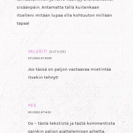
sisäänpäin. Antamatta tällä kuitenkaan
itselleni mitään lupaa olla kohtuuton millään
tapaa!
VALEÄITI
(AUTHOR)
27.1.2022 AT 20:05
Joo tässä on paljon vastaavaa mietintää
itsekin tehnyt!
PEE
30.1.2022 AT 14:32
Oo – tästä tekstistä ja tästä kommentista
sainkin paljon ajattelemisen aihetta.