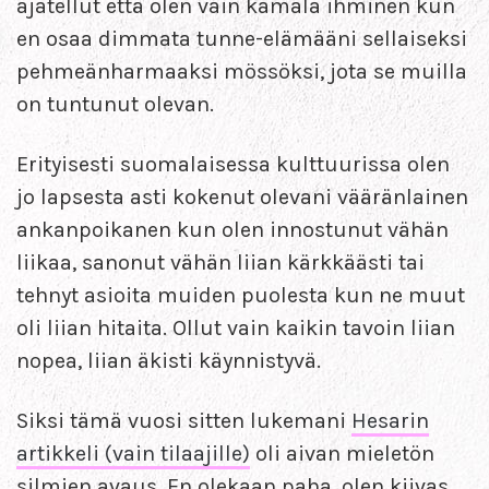
ajatellut että olen vain kamala ihminen kun
en osaa dimmata tunne-elämääni sellaiseksi
pehmeänharmaaksi mössöksi, jota se muilla
on tuntunut olevan.
Erityisesti suomalaisessa kulttuurissa olen
jo lapsesta asti kokenut olevani vääränlainen
ankanpoikanen kun olen innostunut vähän
liikaa, sanonut vähän liian kärkkäästi tai
tehnyt asioita muiden puolesta kun ne muut
oli liian hitaita. Ollut vain kaikin tavoin liian
nopea, liian äkisti käynnistyvä.
Siksi tämä vuosi sitten lukemani
Hesarin
artikkeli (vain tilaajille)
oli aivan mieletön
silmien avaus. En olekaan paha, olen kiivas.