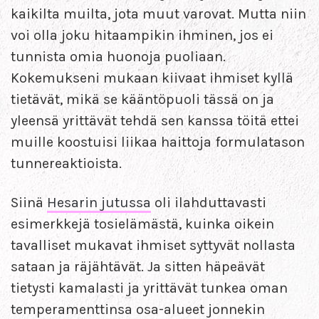
kaikilta muilta, jota muut varovat. Mutta niin
voi olla joku hitaampikin ihminen, jos ei
tunnista omia huonoja puoliaan.
Kokemukseni mukaan kiivaat ihmiset kyllä
tietävät, mikä se kääntöpuoli tässä on ja
yleensä yrittävät tehdä sen kanssa töitä ettei
muille koostuisi liikaa haittoja formulatason
tunnereaktioista.
Siinä
Hesarin jutussa
oli ilahduttavasti
esimerkkejä tosielämästä, kuinka oikein
tavalliset mukavat ihmiset syttyvät nollasta
sataan ja räjähtävät. Ja sitten häpeävät
tietysti kamalasti ja yrittävät tunkea oman
temperamenttinsa osa-alueet jonnekin