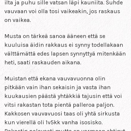
ilta ja puhu sille vatsan läpi kauniita. Suhde
vauvaan voi olla tosi vaikeakin, jos raskaus
on vaikea.
Musta on tärkeä sanoa ääneen että se
kuuluisa äidin rakkaus ei synny todellakaan
välttämättä edes lapsen synnyttyä mitenkään
heti, saati raskauden aikana.
Muistan että ekana vauvavuonna olin
pitkään vain ihan sekaisin ja vasta ihan
kuukausien päästä yhtäkkiä tajusin että voi
vitsi rakastan tota pientä palleroa paljon.
Kakkosen vauvavuosi taas oli yhtä sirkusta
kun vierellä oli 1v5kk vanha isosisko.