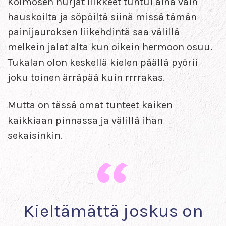
Kolmosen hurjat liikkeet tuntui aina vain
hauskoilta ja söpöiltä siinä missä tämän
painijauroksen liikehdintä saa välillä
melkein jalat alta kun oikein hermoon osuu.
Tukalan olon keskellä kielen päällä pyörii
joku toinen ärräpää kuin rrrrakas.
Mutta on tässä omat tunteet kaiken
kaikkiaan pinnassa ja välillä ihan
sekaisinkin.
Kieltämättä joskus on