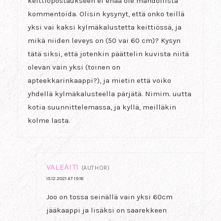
keittiöpostaukseen ei enää ole mahdollista
kommentoida. Olisin kysynyt, että onko teillä
yksi vai kaksi kylmäkalustetta keittiössä, ja
mikä niiden leveys on (50 vai 60 cm)? Kysyn
tätä siksi, että jotenkin päättelin kuvista niitä
olevan vain yksi (toinen on
apteekkarinkaappi?), ja mietin että voiko
yhdellä kylmäkalusteella pärjätä. Nimim. uutta
kotia suunnittelemassa, ja kyllä, meilläkin
kolme lasta.
VALEÄITI
(AUTHOR)
15.12.2021 AT 19:18
Joo on tossa seinällä vain yksi 60cm
jääkaappi ja lisäksi on saarekkeen