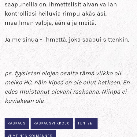
saapuneilla on. Ihmettelisit aivan vallan
kontrolliasi heiluvia rimpulakäsiäsi,
maailman valoja, ääniä ja meitä.
Ja me sinua – ihmettä, joka saapui sittenkin.
ps. fyysisten olojen osalta tämä viikko oli
melko HC, näin kipeä en ole ollut hetkeen. En
edes muistanut olevani raskaana. Niinpä ei
kuviakaan ole.
RASKAUS
RASKAUSVIIKKO30
TUNTEET
VIIMEINEN KOLMANNES