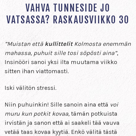
VAHVA TUNNESIDE JO
VATSASSA? RASKAUSVIIKKO 30
”Muistan että
kullittelit
Kolmosta enemmän
mahassa, puhuit sille tosi söpösti aina”
,
Insinööri sanoi yksi ilta muutama viikko
sitten ihan viattomasti.
Iski välitön stressi.
Niin puhuinkin! Sille sanoin aina että
voi
muru kun potkit kovaa,
tämän potkuista
irvistän ja sanon että ai saakeli tää vauva
vetää taas kovaa kyytiä. Enkö välitä tästä