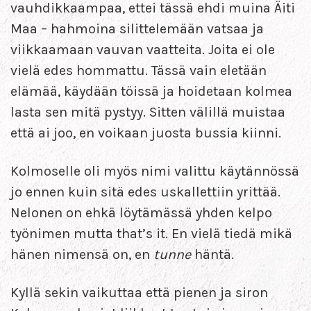
vauhdikkaampaa, ettei tässä ehdi muina Äiti
Maa – hahmoina silittelemään vatsaa ja
viikkaamaan vauvan vaatteita. Joita ei ole
vielä edes hommattu. Tässä vain eletään
elämää, käydään töissä ja hoidetaan kolmea
lasta sen mitä pystyy. Sitten välillä muistaa
että ai joo, en voikaan juosta bussia kiinni.
Kolmoselle oli myös nimi valittu käytännössä
jo ennen kuin sitä edes uskallettiin yrittää.
Nelonen on ehkä löytämässä yhden kelpo
työnimen mutta that’s it. En vielä tiedä mikä
hänen nimensä on, en
tunne
häntä.
Kyllä sekin vaikuttaa että pienen ja siron