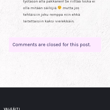
työtason alla pakkanen! Se riittää loska ei
olla mitään säilöjiä
mutta jos
tehtäisiin joku remppa niin ehkä
laitettaisiin kaksi vierekkäin.
Comments are closed for this post.
VALEÄITI