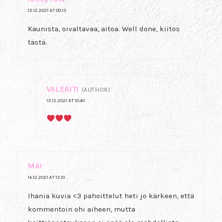
13.12.2021 AT 00:13
Kaunista, oivaltavaa, aitoa. Well done, kiitos
tästä.
VALEÄITI
(AUTHOR)
13.12.2021 AT 10:40
MAI
14.12.2021 AT 13:10
Ihania kuvia <3 pahoittelut heti jo kärkeen, että
kommentoin ohi aiheen, mutta