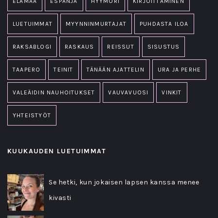
ELÄMÄÄ
ESPANJA
HYYMÖRI
KIRJOITTAMINEN
LUETUIMMAT
MYYNNINMURTAJAT
PUHDASTA ILOA
RAKSABLOGI
RASKAUS
REISSUT
SISUSTUS
TAAPERO
TEINIT
TÄNÄÄN AJATTELIN
URA JA PERHE
VALEÄIDIN NAUHOITUKSET
VAUVAVUOSI
VINKIT
YHTEISTYÖT
KUUKAUDEN LUETUIMMAT
Se hetki, kun jokaisen lapsen kanssa menee
kivasti