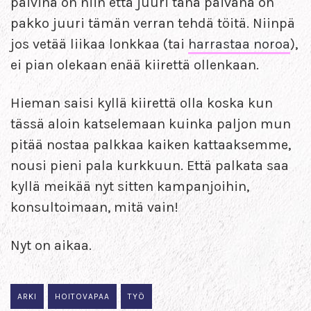
päivinä on niin että juuri tänä päivänä on
pakko juuri tämän verran tehdä töitä. Niinpä
jos vetää liikaa lonkkaa (tai
harrastaa noroa
),
ei pian olekaan enää kiirettä ollenkaan.
Hieman saisi kyllä kiirettä olla koska kun
tässä aloin katselemaan kuinka paljon mun
pitää nostaa palkkaa kaiken kattaaksemme,
nousi pieni pala kurkkuun. Että palkata saa
kyllä meikää nyt sitten kampanjoihin,
konsultoimaan, mitä vain!
Nyt on aikaa.
ARKI
HOITOVAPAA
TYÖ