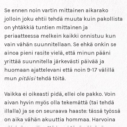
Se ennen noin vartin mittainen aikarako
jolloin joku ehtii tehdä muuta kuin pakollista
on yhtäkkiä tuntien mittainen ja
periaatteessa melkein kaikki onnistuu kun
vain vähän suunnitellaan. Se ehkä onkin se
ainoa pieni rasite vielä, että minun pääni
yrittää suunnitella järkevästi päivää ja
huomaan ajattelevani että noin 9-17 välillä
mun
pitäisi
tehdä töitä.
Vaikka ei oikeasti pidä, ellei ole pakko. Voin
aivan hyvin myös olla tekemättä (tai tehdä
illalla) ja se on seuraava haaste: tässä työssä
on aika vähän akuuttia hommaa. Harvoina