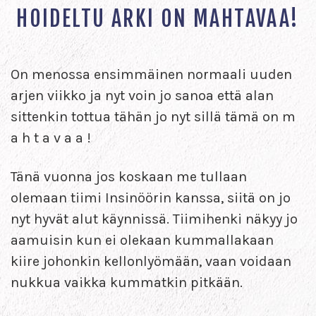
HOIDELTU ARKI ON MAHTAVAA!
On menossa ensimmäinen normaali uuden
arjen viikko ja nyt voin jo sanoa että alan
sittenkin tottua tähän jo nyt sillä tämä on m
a h t a v a a !
Tänä vuonna jos koskaan me tullaan
olemaan tiimi Insinöörin kanssa, siitä on jo
nyt hyvät alut käynnissä. Tiimihenki näkyy jo
aamuisin kun ei olekaan kummallakaan
kiire johonkin kellonlyömään, vaan voidaan
nukkua vaikka kummatkin pitkään.