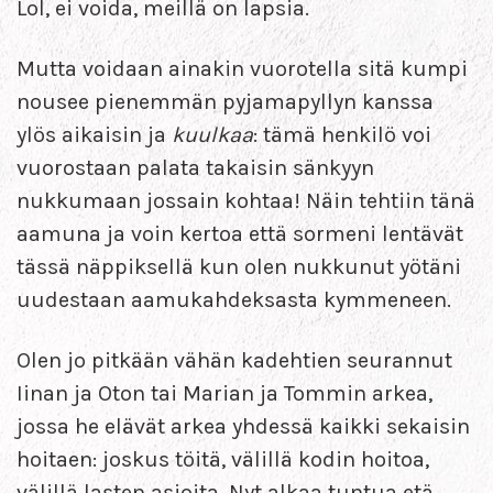
Lol, ei voida, meillä on lapsia.
Mutta voidaan ainakin vuorotella sitä kumpi
nousee pienemmän pyjamapyllyn kanssa
ylös aikaisin ja
kuulkaa
: tämä henkilö voi
vuorostaan palata takaisin sänkyyn
nukkumaan jossain kohtaa! Näin tehtiin tänä
aamuna ja voin kertoa että sormeni lentävät
tässä näppiksellä kun olen nukkunut yötäni
uudestaan aamukahdeksasta kymmeneen.
Olen jo pitkään vähän kadehtien seurannut
Iinan ja Oton tai Marian ja Tommin arkea,
jossa he elävät arkea yhdessä kaikki sekaisin
hoitaen: joskus töitä, välillä kodin hoitoa,
välillä lasten asioita. Nyt alkaa tuntua etä