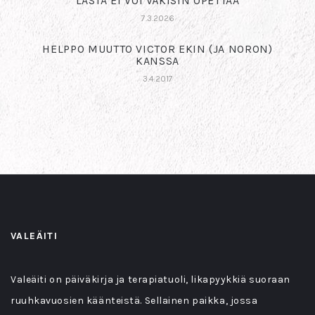
LASTA EI VOI VÄKISIN OPETTAA
7.3.2026
HELPPO MUUTTO VICTOR EKIN (JA NORON)
KANSSA
3.4.2017
VALEÄITI
Valeäiti on päiväkirja ja terapiatuoli, likapyykkiä suoraan
ruuhkavuosien käänteistä. Sellainen paikka, jossa