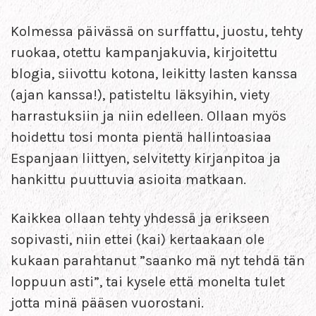
Kolmessa päivässä on surffattu, juostu, tehty
ruokaa, otettu kampanjakuvia, kirjoitettu
blogia, siivottu kotona, leikitty lasten kanssa
(ajan kanssa!), patisteltu läksyihin, viety
harrastuksiin ja niin edelleen. Ollaan myös
hoidettu tosi monta pientä hallintoasiaa
Espanjaan liittyen, selvitetty kirjanpitoa ja
hankittu puuttuvia asioita matkaan.
Kaikkea ollaan tehty yhdessä ja erikseen
sopivasti, niin ettei (kai) kertaakaan ole
kukaan parahtanut ”saanko mä nyt tehdä tän
loppuun asti”, tai kysele että monelta tulet
jotta minä pääsen vuorostani.