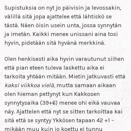
Supistuksia on nyt jo päivisin ja levossakin,
välillä sitä jopa ajattelee että lähtiskö se
tästä. Näen öisin usein unta, jossa synnytän
ja imetän. Kaikki menee unissani aina tosi
hyvin, pidetään sitä hyvänä merkkinä.
Olen henkisesti aika hyvin varautunut siihen
että pian eteen tuleva laskettu aika ei
tarkoita yhtään mitään. Mietin jatkuvasti että
kaksi viikkoa vielä,
mutta samaan aikaan
olen hieman pettynyt kun Kakkosen
synnytysaika (39+6) menee ohi eikä vauvaa
näy. Ajattelen että nyt se sitten tarkoittaa kai
sitä että se syntyy Ykkösen tapaan 42 +1 –
mikään muu kuin jo koettu ei tunnu