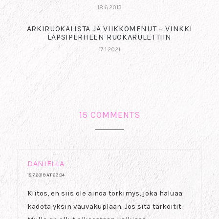
18.6.2013
ARKIRUOKALISTA JA VIIKKOMENUT – VINKKI
LAPSIPERHEEN RUOKARULETTIIN
17.1.2021
15 COMMENTS
DANIELLA
18.7.2019 AT 23:04
Kiitos, en siis ole ainoa törkimys, joka haluaa
kadota yksin vauvakuplaan. Jos sitä tarkoitit.