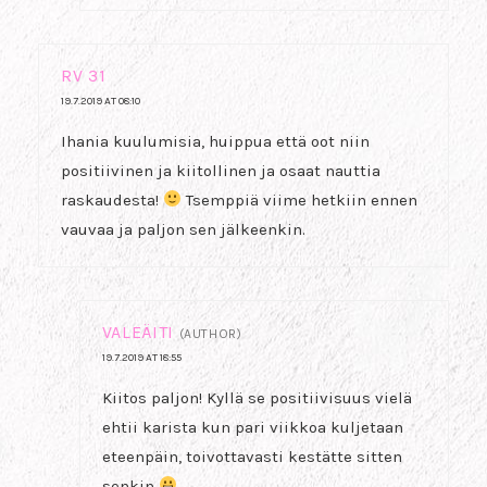
RV 31
19.7.2019 AT 08:10
Ihania kuulumisia, huippua että oot niin
positiivinen ja kiitollinen ja osaat nauttia
raskaudesta!
Tsemppiä viime hetkiin ennen
vauvaa ja paljon sen jälkeenkin.
VALEÄITI
(AUTHOR)
19.7.2019 AT 18:55
Kiitos paljon! Kyllä se positiivisuus vielä
ehtii karista kun pari viikkoa kuljetaan
eteenpäin, toivottavasti kestätte sitten
senkin