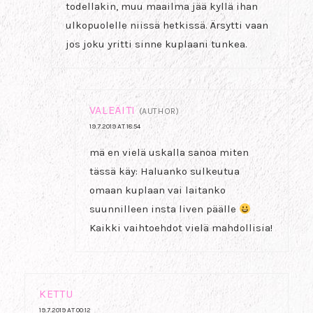
todellakin, muu maailma jää kyllä ihan
ulkopuolelle niissä hetkissä. Ärsytti vaan
jos joku yritti sinne kuplaani tunkea.
VALEÄITI
(AUTHOR)
19.7.2019 AT 18:54
mä en vielä uskalla sanoa miten
tässä käy: Haluanko sulkeutua
omaan kuplaan vai laitanko
suunnilleen insta liven päälle
Kaikki vaihtoehdot vielä mahdollisia!
KETTU
19.7.2019 AT 00:12