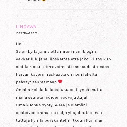
LINDAWA
19.7.2019 AT 22:01
Hei!
Se on kyllä jännä että miten näin blogin
vakkarilukijana jänskättää että joko! Kiitos kun
olet kertonut niin avoimesti raskaudesta: edes
harvan kaverin raskautta on noin läheltä
päässyt seuraamaan
Omalla kohdalla lapsiluku on täynnä mutta
ihana seurata muiden vauvajuttuja!
Oma kuopus syntyi 40+4 ja elämäni
epätoivoisimmat ne neljä yliajalla. Kun näin
tuttuja kylillä purskahtelin itkuun kun ihan