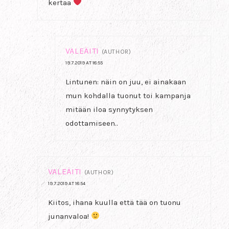
kertaa
VALEÄITI
(AUTHOR)
19.7.2019 AT 18:55
Lintunen: näin on juu, ei ainakaan
mun kohdalla tuonut toi kampanja
mitään iloa synnytyksen
odottamiseen..
VALEÄITI
(AUTHOR)
19.7.2019 AT 18:54
Kiitos, ihana kuulla että tää on tuonu
junanvaloa!