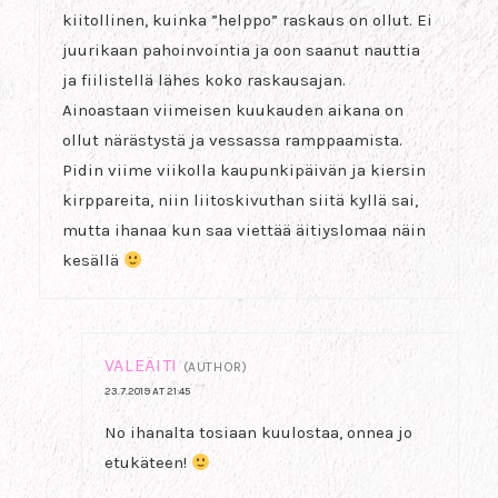
kiitollinen, kuinka ”helppo” raskaus on ollut. Ei
juurikaan pahoinvointia ja oon saanut nauttia
ja fiilistellä lähes koko raskausajan.
Ainoastaan viimeisen kuukauden aikana on
ollut närästystä ja vessassa ramppaamista.
Pidin viime viikolla kaupunkipäivän ja kiersin
kirppareita, niin liitoskivuthan siitä kyllä sai,
mutta ihanaa kun saa viettää äitiyslomaa näin
kesällä
VALEÄITI
(AUTHOR)
23.7.2019 AT 21:45
No ihanalta tosiaan kuulostaa, onnea jo
etukäteen!