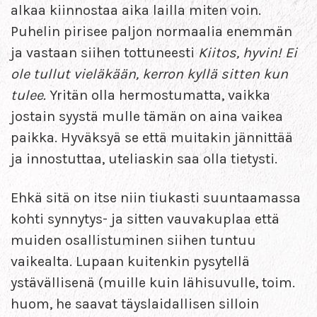
alkaa kiinnostaa aika lailla miten voin.
Puhelin pirisee paljon normaalia enemmän
ja vastaan siihen tottuneesti
Kiitos, hyvin! Ei
ole tullut vieläkään, kerron kyllä sitten kun
tulee.
Yritän olla hermostumatta, vaikka
jostain syystä mulle tämän on aina vaikea
paikka. Hyväksyä se että muitakin jännittää
ja innostuttaa, uteliaskin saa olla tietysti.
Ehkä sitä on itse niin tiukasti suuntaamassa
kohti synnytys- ja sitten vauvakuplaa että
muiden osallistuminen siihen tuntuu
vaikealta. Lupaan kuitenkin pysytellä
ystävällisenä (muille kuin lähisuvulle, toim.
huom, he saavat täyslaidallisen silloin