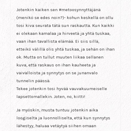
Jotenkin kaiken sen #metoosynnyttäjänä
(menikö se edes noin?)- kohun keskellä on ollu
tosi kiva seurata tätä sun raskautta. Kun kaikki
ei olekaan kamalaa ja hirveetä ja yhtä tuskaa,
vaan ihan tavallista elämää. Ei siis sillä,
etteikö välillä olis yhtä tuskaa, ja sehän on ihan
ok. Mutta on tullut muuten liikaa sellanen
kuva, että raskaus on ihan kauheeta ja
vaivalloista ja synnytys on se junanvalo
tunnelin päässä.
Tekee jotenkin tosi hyvää vauvakuumeiselle
lapsettomallekin. Joten, no, kiitti!
Ja myöskin, musta tuntuu jotenkin aika
loogiselta ja luonnolliselta, että kun synnytys
lähestyy, haluaa vetäytyä siihen omaan