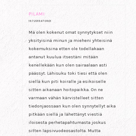
PILAMI
19.7.2019 AT 09:01
Mä olen kokenut omat synnytykset niin
yksityisinä minun ja mieheni yhteisinä
kokemuksina etten ole todellakaan
antanut kuulua itsestäni mitään
kenellekään kun olen sairaalaan asti
päässyt. Lähisuku toki tiesi että olen
siellä kun piti koiralle ja esikoiselle
sitten aikanaan hoitopaikka. On ne
varmaan vähän kärvistelleet sitten
tiedonjaossaan kun olen synnytellyt aika
pitkään siellä ja lähettänyt viestiä
iloisesta perhetapahtumasta joskus
sitten lapsivuodeosastolta. Mutta