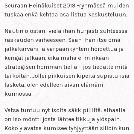
Seuraan Heinäkuiset 2019 -ryhmässä muiden
tuskaa enkä kehtaa osallistua keskusteluun.
Nautin olostani vielä ihan hurjasti suhteessa
raskauden vaiheeseen. Saan ihan itse oma
jalkakarvani ja varpaankynteni hoidettua ja
kengät jalkaan, eikä maha ei minkään
strategisen homman tiellä – jos tiedätte mitä
tarkoitan. Jollei pikkuisen kipeitä supistuksia
lasketa, olen edelleen aivan elämäni
kunnossa.
Vatsa tuntuu nyt isolta säkkipilliltä: alhaalla
on iso möntti josta lähtee tikkuja ylöspäin.
Koko ylävatsa kumisee tyhjyyttään silloin kun