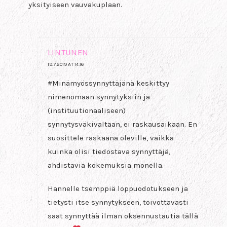
yksityiseen vauvakuplaan.
LINTUNEN
19.7.2019 AT 14:16
#Minämyössynnyttäjänä keskittyy
nimenomaan synnytyksiin ja
(instituutionaaliseen)
synnytysväkivaltaan, ei raskausaikaan. En
suosittele raskaana oleville, vaikka
kuinka olisi tiedostava synnyttäjä,
ahdistavia kokemuksia monella.
Hannelle tsemppiä loppuodotukseen ja
tietysti itse synnytykseen, toivottavasti
saat synnyttää ilman oksennustautia tällä