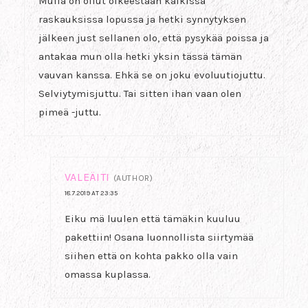
Mulla on ollut oikeestaan kaikissa
raskauksissa lopussa ja hetki synnytyksen
jälkeen just sellanen olo, että pysykää poissa ja
antakaa mun olla hetki yksin tässä tämän
vauvan kanssa. Ehkä se on joku evoluutiojuttu.
Selviytymisjuttu. Tai sitten ihan vaan olen
pimeä -juttu.
VALEÄITI
(AUTHOR)
18.7.2019 AT 23:35
Eiku mä luulen että tämäkin kuuluu
pakettiin! Osana luonnollista siirtymää
siihen että on kohta pakko olla vain
omassa kuplassa.