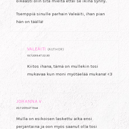
oikeasti olin sitä mieltä ettei se ikinä synny..
Tsemppiä sinulle parhain Valeäiti, ihan pian
hän on täällä!
VALEÄITI
(AUTHOR)
19.7.2019 AT 22:30
Kiitos ihana, tämä on mullekin tosi
mukavaa kun moni myötäelää mukana! <3
JOHANNA V
20.7.2019 AT 19:44
Mulla on esikoisen laskettu aika ensi
perjantaina ja oon myös saanut olla tosi