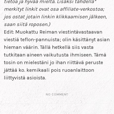
tietoa ja hyvää mieltä. Lisäksi tähdellä*
merkityt linkit ovat osa affiliate-verkostoa;
jos ostat jotain linkin klikkaamisen jälkeen,
saan siitä roposen.)
Edit: Muokattu Reiman viestintävastaavan
viestiä teflon-pannuista; olin käsittänyt asian
hieman väärin. Tällä hetkellä siis vasta
tutkitaan aineen vaikutusta ihmiseen. Tämä
tosin on mielestäni jo ihan riittävä peruste
jättää ko. kemikaali pois ruoanlaittoon
liittyvistä asioista.
NO COMMENT