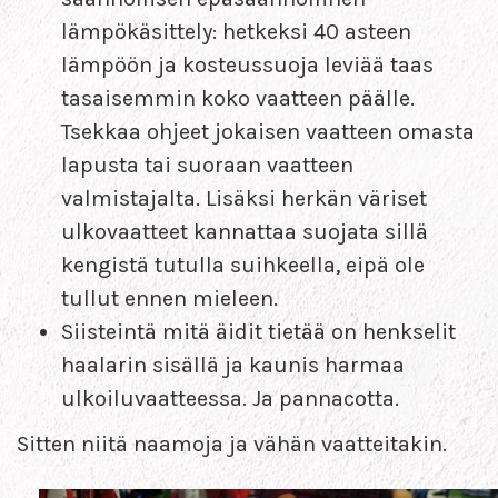
lämpökäsittely: hetkeksi 40 asteen
lämpöön ja kosteussuoja leviää taas
tasaisemmin koko vaatteen päälle.
Tsekkaa ohjeet jokaisen vaatteen omasta
lapusta tai suoraan vaatteen
valmistajalta. Lisäksi herkän väriset
ulkovaatteet kannattaa suojata sillä
kengistä tutulla suihkeella, eipä ole
tullut ennen mieleen.
Siisteintä mitä äidit tietää on henkselit
haalarin sisällä ja kaunis harmaa
ulkoiluvaatteessa. Ja pannacotta.
Sitten niitä naamoja ja vähän vaatteitakin.