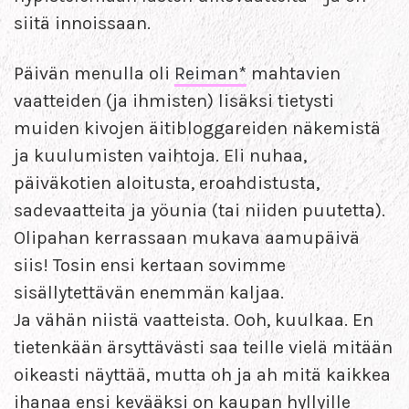
siitä innoissaan.
Päivän menulla oli
Reiman*
mahtavien
vaatteiden (ja ihmisten) lisäksi tietysti
muiden kivojen äitibloggareiden näkemistä
ja kuulumisten vaihtoja. Eli nuhaa,
päiväkotien aloitusta, eroahdistusta,
sadevaatteita ja yöunia (tai niiden puutetta).
Olipahan kerrassaan mukava aamupäivä
siis! Tosin ensi kertaan sovimme
sisällytettävän enemmän kaljaa.
Ja vähän niistä vaatteista. Ooh, kuulkaa. En
tietenkään ärsyttävästi saa teille vielä mitään
oikeasti näyttää, mutta oh ja ah mitä kaikkea
ihanaa ensi kevääksi on kaupan hyllyille