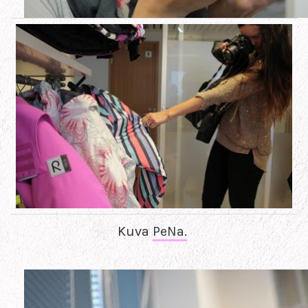
Kuva
PeNa.