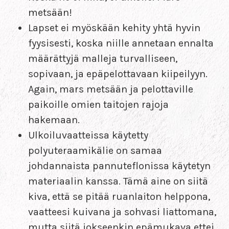
metsään!
Lapset ei myöskään kehity yhtä hyvin
fyysisesti, koska niille annetaan ennalta
määrättyjä malleja turvalliseen,
sopivaan, ja epäpelottavaan kiipeilyyn.
Again, mars metsään ja pelottaville
paikoille omien taitojen rajoja
hakemaan.
Ulkoiluvaatteissa käytetty
polyuteraamikälie on samaa
johdannaista pannuteflonissa käytetyn
materiaalin kanssa. Tämä aine on siitä
kiva, että se pitää ruanlaiton helppona,
vaatteesi kuivana ja sohvasi liattomana,
mutta siitä jokseenkin epämukava ettei