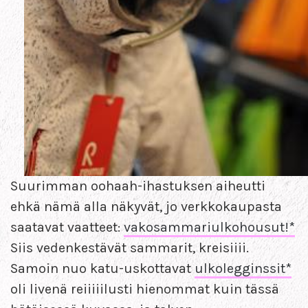
Suurimman oohaah-ihastuksen aiheutti
ehkä nämä alla näkyvät, jo verkkokaupasta
saatavat vaatteet:
vakosammariulkohousut!*
Siis vedenkestävät sammarit, kreisiiii.
Samoin nuo katu-uskottavat
ulkolegginssit*
oli livenä reiiiiilusti hienommat kuin tässä