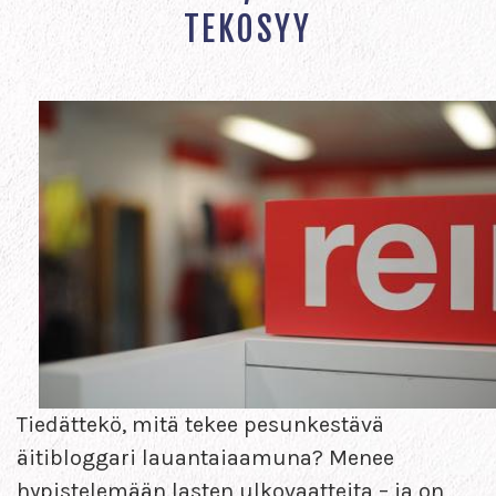
TEKOSYY
Tiedättekö, mitä tekee pesunkestävä
äitibloggari lauantaiaamuna? Menee
hypistelemään lasten ulkovaatteita – ja on