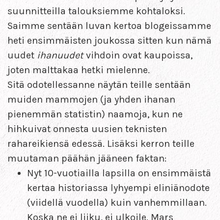
suunnitteilla talouksiemme kohtaloksi.
Saimme sentään luvan kertoa blogeissamme
heti ensimmäisten joukossa sitten kun nämä
uudet
ihanuudet
vihdoin ovat kaupoissa,
joten malttakaa hetki mielenne.
Sitä odotellessanne näytän teille sentään
muiden mammojen (ja yhden ihanan
pienemmän statistin) naamoja, kun ne
hihkuivat onnesta uusien teknisten
rahareikiensä edessä. Lisäksi kerron teille
muutaman päähän jääneen faktan:
Nyt 10-vuotiailla lapsilla on ensimmäistä
kertaa historiassa lyhyempi eliniänodote
(viidellä vuodella) kuin vanhemmillaan.
Koska ne ei liiku, ei ulkoile. Mars