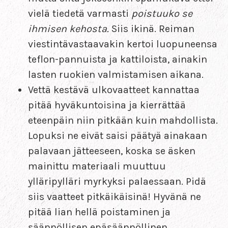
vielä tiedetä varmasti
poistuuko se
ihmisen kehosta.
Siis ikinä. Reiman
viestintävastaavakin kertoi luopuneensa
teflon-pannuista ja kattiloista, ainakin
lasten ruokien valmistamisen aikana.
Vettä kestävä ulkovaatteet kannattaa
pitää hyväkuntoisina ja kierrättää
eteenpäin niin pitkään kuin mahdollista.
Lopuksi ne eivät saisi päätyä ainakaan
palavaan jätteeseen, koska se äsken
mainittu materiaali muuttuu
ylläripylläri myrkyksi palaessaan. Pidä
siis vaatteet pitkäikäisinä! Hyvänä ne
pitää lian hellä poistaminen ja
säännöllisen epäsäännöllinen