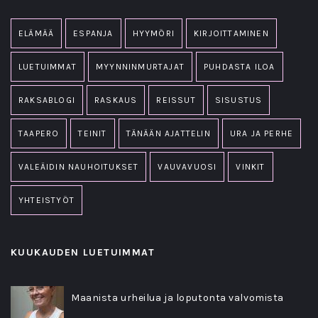
ELÄMÄÄ
ESPANJA
HYYMÖRI
KIRJOITTAMINEN
LUETUIMMAT
MYYNNINMURTAJAT
PUHDASTA ILOA
RAKSABLOGI
RASKAUS
REISSUT
SISUSTUS
TAAPERO
TEINIT
TÄNÄÄN AJATTELIN
URA JA PERHE
VALEÄIDIN NAUHOITUKSET
VAUVAVUOSI
VINKIT
YHTEISTYÖT
KUUKAUDEN LUETUIMMAT
Maanista urheilua ja loputonta valvomista