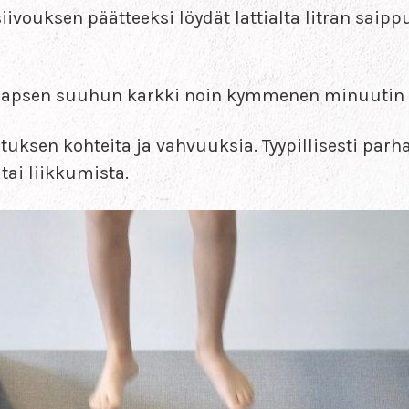
 siivouksen päätteeksi löydät lattialta litran saip
a lapsen suuhun karkki noin kymmenen minuutin 
tuksen kohteita ja vahvuuksia. Tyypillisesti parha
 tai liikkumista.