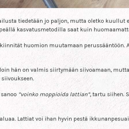
ilusta tiedetään jo paljon, mutta oletko kuullut
empeällä kasvatusmetodilla saat kuin huomaamatta
 kiinnität huomion muutamaan perussääntöön. 
milloin hän on valmis siirtymään siivoamaan, mutta
 siivoukseen.
i sanoo
”voinko moppioida lattian”
, tartu siihen. 
aluaa. Lattiat voi ihan hyvin pestä ikkunanpesuai