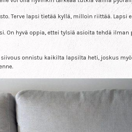
selle voi olla hyvinkin tärkeää tutkia välillä pyöräi
 Terve lapsi tietää kyllä, milloin riittää. Lapsi ei
i. On hyvä oppia, ettei tylsiä asioita tehdä ilman
i siivous onnistu kaikilta lapsilta heti, joskus my
enne.