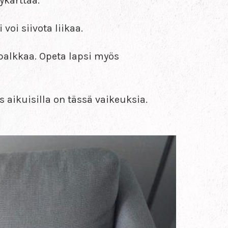
lykarttaa.
 voi siivota liikaa.
 palkkaa. Opeta lapsi myös
ös aikuisilla on tässä vaikeuksia.