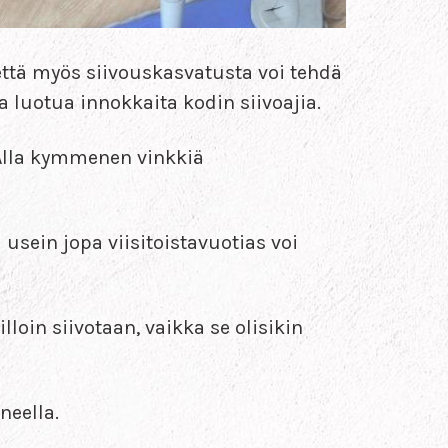
 että myös siivouskasvatusta voi tehdä
 luotua innokkaita kodin siivoajia.
Alla kymmenen vinkkiä
 usein jopa viisitoistavuotias voi
Silloin siivotaan, vaikka se olisikin
neella.