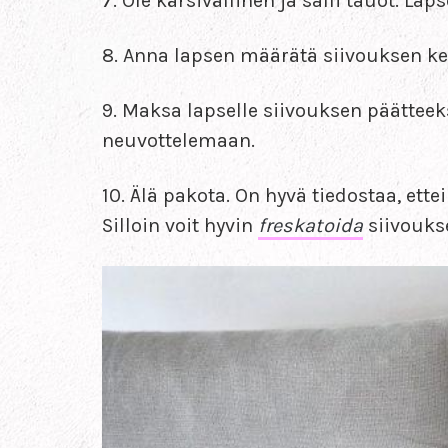
7. Ole kärsivällinen ja salli tauot. Lap
8. Anna lapsen määrätä siivouksen kesto.
9. Maksa lapselle siivouksen päätteeks
neuvottelemaan.
10. Älä pakota. On hyvä tiedostaa, ette
Silloin voit hyvin
freskatoida
siivouks