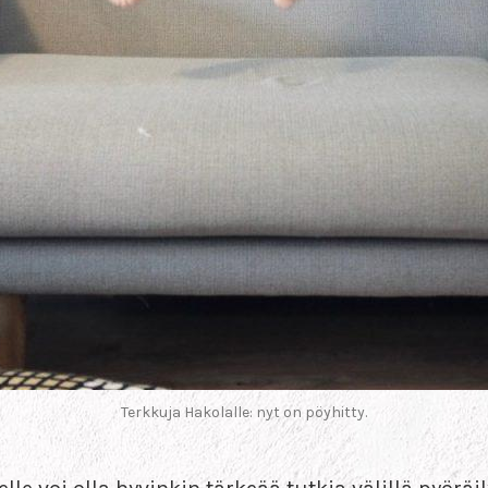
Terkkuja Hakolalle: nyt on pöyhitty.