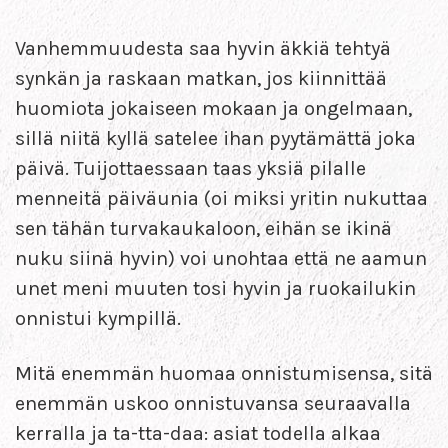
Vanhemmuudesta saa hyvin äkkiä tehtyä
synkän ja raskaan matkan, jos kiinnittää
huomiota jokaiseen mokaan ja ongelmaan,
sillä niitä kyllä satelee ihan pyytämättä joka
päivä. Tuijottaessaan taas yksiä pilalle
menneitä päiväunia (oi miksi yritin nukuttaa
sen tähän turvakaukaloon, eihän se ikinä
nuku siinä hyvin) voi unohtaa että ne aamun
unet meni muuten tosi hyvin ja ruokailukin
onnistui kympillä.
Mitä enemmän huomaa onnistumisensa, sitä
enemmän uskoo onnistuvansa seuraavalla
kerralla ja ta-tta-daa: asiat todella alkaa