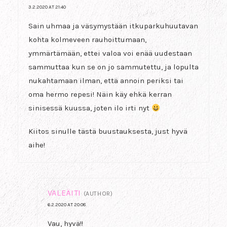
3.2.2020 AT 21:40
Sain uhmaa ja väsymystään itkuparkuhuutavan
kohta kolmeveen rauhoittumaan,
ymmärtämään, ettei valoa voi enää uudestaan
sammuttaa kun se on jo sammutettu, ja lopulta
nukahtamaan ilman, että annoin periksi tai
oma hermo repesi! Näin käy ehkä kerran
sinisessä kuussa, joten ilo irti nyt
Kiitos sinulle tästä buustauksesta, just hyvä
aihe!
VALEÄITI
(AUTHOR)
6.2.2020 AT 20:08
Vau, hyvä!!