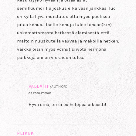
keskittyykö hyvään ja ottaa asiat
semihuumorilla joskus eikä vaan jankkaa. Tuo
on kyllä hyvä muistutus että myös puolisoa
pitää kehua. Itselle kehuja tulee tänään(kin)
uskomattomasta hetkessä elämisestä..että
maltoin nuuskutella vauvaa ja makoilla hetken,
vaikka oisin myös voinut siivota hermona
paikkoja ennen vieraiden tuloa.
VALEÄITI
(AUTHOR)
6.2.2020 AT 20:08
Hyvä sinä, toi ei oo helppoa oikeesti!
PEIKEK