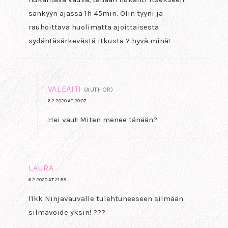
sänkyyn ajassa 1h 45min. Olin tyyni ja
rauhoittava huolimatta ajoittaisesta
sydäntäsärkevästä itkusta ? hyvä minä!
VALEÄITI
(AUTHOR)
6.2.2020 AT 20:07
Hei vau!! Miten menee tänään?
LAURA
6.2.2020 AT 21:59
11kk Ninjavauvalle tulehtuneeseen silmään
silmävoide yksin! ???