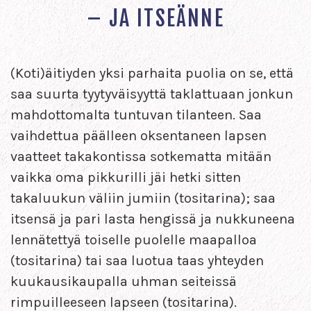
– JA ITSEÄNNE
(Koti)äitiyden yksi parhaita puolia on se, että
saa suurta tyytyväisyyttä taklattuaan jonkun
mahdottomalta tuntuvan tilanteen. Saa
vaihdettua päälleen oksentaneen lapsen
vaatteet takakontissa sotkematta mitään
vaikka oma pikkurilli jäi hetki sitten
takaluukun väliin jumiin (tositarina); saa
itsensä ja pari lasta hengissä ja nukkuneena
lennätettyä toiselle puolelle maapalloa
(tositarina) tai saa luotua taas yhteyden
kuukausikaupalla uhman seiteissä
rimpuilleeseen lapseen (tositarina).