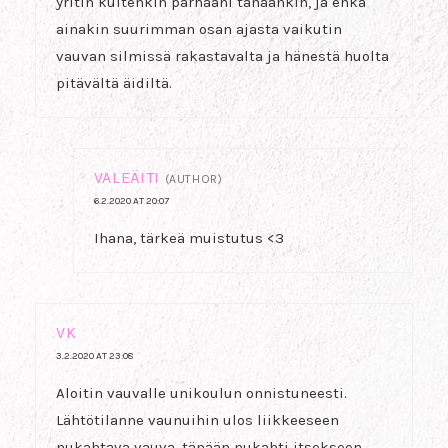
yritin kuitenkin parhaani tänäänkin, ja ehkä
ainakin suurimman osan ajasta vaikutin
vauvan silmissä rakastavalta ja hänestä huolta
pitävältä äidiltä.
VALEÄITI
(AUTHOR)
6.2.2020 AT 20:07
Ihana, tärkeä muistutus <3
VK
3.2.2020 AT 23:08
Aloitin vauvalle unikoulun onnistuneesti.
Lähtötilanne vaunuihin ulos liikkeeseen
nukahtava vauva, tänään nukahti itsekseen