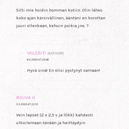
Silti mie hoidin homman kotiin. Olin lähes
koko ajan kärsivällinen, ääntäni en korottan
juuri ollenkaan, kehuin poikia jne. ?
VALEÄITI
(AUTHOR)
6.2.2020 AT 20:08
Hyvä sinä! En olisi pystynyt samaan!
ROUVA H
3.2.2020 AT 22:13
Vein lapset (2 x 2,5 v ja 10kk) kahdesti
ulkoilemaan tänään ja heittäydyin