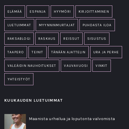
ELÄMÄÄ
ESPANJA
HYYMÖRI
KIRJOITTAMINEN
LUETUIMMAT
MYYNNINMURTAJAT
PUHDASTA ILOA
RAKSABLOGI
RASKAUS
REISSUT
SISUSTUS
TAAPERO
TEINIT
TÄNÄÄN AJATTELIN
URA JA PERHE
VALEÄIDIN NAUHOITUKSET
VAUVAVUOSI
VINKIT
YHTEISTYÖT
KUUKAUDEN LUETUIMMAT
Maanista urheilua ja loputonta valvomista