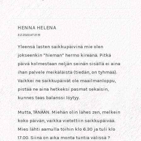
HENNA HELENA
3.2.2020 AT 21:51
Yleensä lasten saikkupäivinä mie olen
jokseenkin ”hieman” hermo kireänä. Pitkä
päivä kolmestaan neljän seinän sisällä ei aina
ihan palvele meikäläistä (tiedän, on tyhmää).
Vaikkei ne saikkupäivät ole maailmanloppu,
pistää ne aina hetkeksi pasmat sekaisin,
kunnes taas balanssi löytyy.
Mutta, TÄNÄÄN. Miehän olin lähes zen, melkein
koko päivän, vaikka vietettiin saikkupäivää.
Mies lähti aamulla töihin klo 6.30 ja tuli klo
17.00. Siinä on aika monta tuntia välissä ?