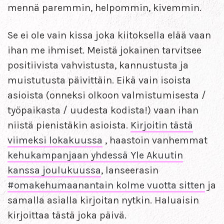
mennä paremmin, helpommin, kivemmin.
Se ei ole vain kissa joka kiitoksella elää vaan
ihan me ihmiset. Meistä jokainen tarvitsee
positiivista vahvistusta, kannustusta ja
muistutusta päivittäin. Eikä vain isoista
asioista (onneksi olkoon valmistumisesta /
työpaikasta / uudesta kodista!) vaan ihan
niistä pienistäkin asioista.
Kirjoitin tästä
viimeksi lokakuussa
, haastoin vanhemmat
kehukampanjaan yhdessä Yle Akuutin
kanssa joulukuussa
, lanseerasin
#omakehumaanantain kolme vuotta sitten
ja
samalla asialla kirjoitan nytkin. Haluaisin
kirjoittaa tästä joka päivä.