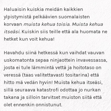
Haluaisin kuiskia meidän kaikkien
ylpistymistä pelkäävien suomalaisten
korvaan
muista kehua toisia
.
Muista kehua
itseäsi.
Kuiskin siis teille että ala huomata ne
hetket kun voit kehua!
Havahdu siinä hetkessä kun vaihdat vauvan
uskomatonta sepaa ninjaottein invavessassa,
josta ei tule lämmintä vettä ja hoitotaso on
veressä (taas valitettavasti tositarina) että
hitto mä vedän hyvin! Muista kehua itseäsi,
sillä seuraava katastrofi odottaa jo nurkan
takana ja silloin tarvitset muiston siitä että
olet ennenkin onnistunut.