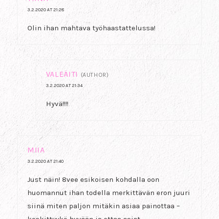
3.2.2020 AT 21:28
Olin ihan mahtava työhaastattelussa!
VALEÄITI
(AUTHOR)
3.2.2020 AT 21:34
Hyvä!!!!
MIIA
3.2.2020 AT 21:40
Just näin! 8vee esikoisen kohdalla oon
huomannut ihan todella merkittävän eron juuri
siinä miten paljon mitäkin asiaa painottaa –