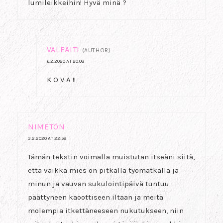
lumileikkeihin! Hyvä minä ?
VALEÄITI
(AUTHOR)
6.2.2020 AT 20:08
K O V A !!
NIMETÖN
3.2.2020 AT 22:58
Tämän tekstin voimalla muistutan itseäni siitä,
että vaikka mies on pitkällä työmatkalla ja
minun ja vauvan sukulointipäivä tuntuu
päättyneen kaoottiseen iltaan ja meitä
molempia itkettäneeseen nukutukseen, niin