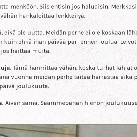
mutta menköön. Siis ehtisin jos haluaisin. Merkkas
 vähän hankaloittaa lenkkeilyä.
ä, eikä ole uutta. Meidän perhe ei ole koskaan läh
 kuin ehkä ihan päivää pari ennen joulua. Leivott
jos haittaa muita.
tuja
. Tämä harmittaa vähän, koska turhat lahjat o
Tänä vuonna meidän perhe taitaa harrastaa aika pa
 päivä joulukuuta.
a.
Aivan sama. Saammepahan hienon joulukuusen 