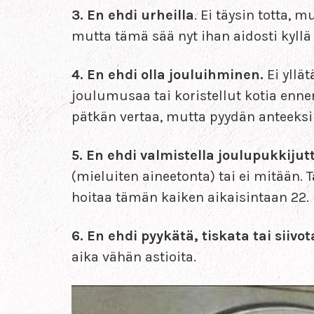
3. En ehdi urheilla
. Ei täysin totta, 
mutta tämä sää nyt ihan aidosti kyllä
4. En ehdi olla jouluihminen.
Ei yllät
joulumusaa tai koristellut kotia ennen
pätkän vertaa, mutta pyydän anteeksi 
5. En ehdi valmistella joulupukkijut
(mieluiten aineetonta) tai ei mitään. 
hoitaa tämän kaiken aikaisintaan 22.
6. En ehdi pyykätä, tiskata tai siivot
aika vähän astioita.