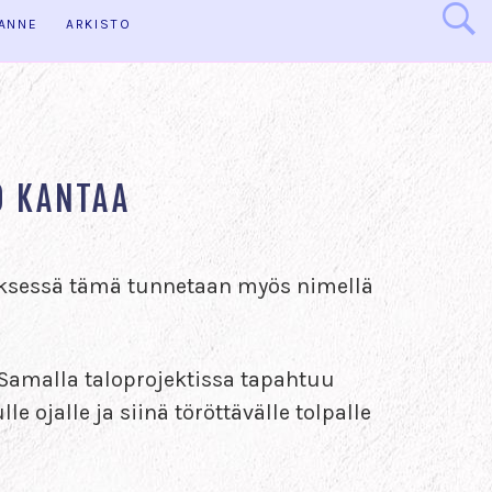
HANNE
ARKISTO
O KANTAA
neksessä tämä tunnetaan myös nimellä
. Samalla taloprojektissa tapahtuu
 ojalle ja siinä töröttävälle tolpalle